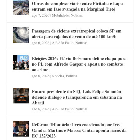
Obras do complexo viário entre Pirituba e Lapa
entram em fase avançada na Marginal Tietê
ago 7, 2026
|
Mobilidade
,
Notícias
Passagem de ciclone extratropical coloca SP em
alerta para rajadas de vento de até 100 km/h
ago 6, 2026
|
Alô São Paulo
,
Notícias
Eleições 2026: Flávio Bolsonaro define chapa pura
no PL com Alfredo Gaspar e aposta no combate
ao crime
ago 6, 2026
|
Notícias
,
Política
Futuro presidente do STJ, Luis Felipe Salomão
defende diálogo e transparência em sabatina na
Abraji
ago 6, 2026
|
Alô São Paulo
,
Notícias
Reforma Tributária: livro coordenado por Ives
Gandra Martins e Marcos Cintra aponta riscos da
EC 132/2023