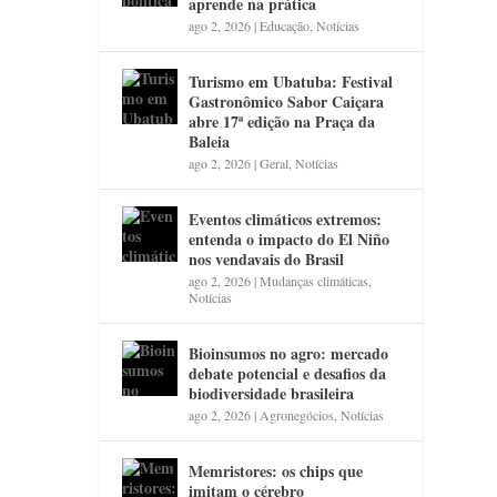
aprende na prática
ago 2, 2026
|
Educação
,
Notícias
Turismo em Ubatuba: Festival
Gastronômico Sabor Caiçara
abre 17ª edição na Praça da
Baleia
ago 2, 2026
|
Geral
,
Notícias
Eventos climáticos extremos:
entenda o impacto do El Niño
nos vendavais do Brasil
ago 2, 2026
|
Mudanças climáticas
,
Notícias
Bioinsumos no agro: mercado
debate potencial e desafios da
biodiversidade brasileira
ago 2, 2026
|
Agronegócios
,
Notícias
Memristores: os chips que
imitam o cérebro