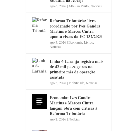
sabatina na Abraji
ago 6, 2026
|
Alô São Paulo
,
Notícias
Reforma Tributária: livro
coordenado por Ives Gandra
Martins e Marcos Cintra
aponta riscos da EC 132/2023
ago 3, 2026
|
Economia
,
Livros
,
Notícias
Linha 6-Laranja registra mais
de 42 mil passageiros no
primeiro mês de operação
assistida
ago 3, 2026
|
Mobilidade
,
Notícias
Economia: Ives Gandra
Martins e Marcos Cintra
lançam obra com críticas à
Reforma Tributária
ago 2, 2026
|
Notícias