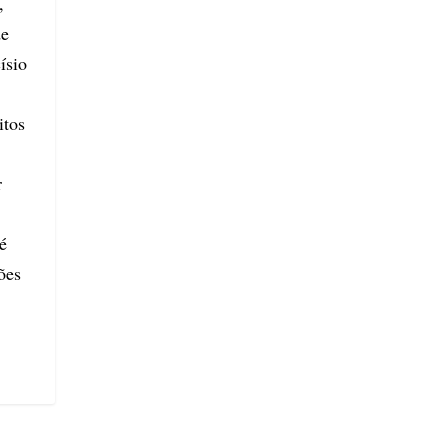
,
de
ísio
itos
r
é
ões