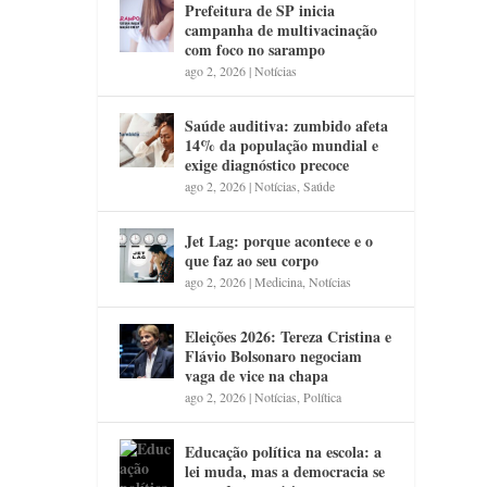
Prefeitura de SP inicia
campanha de multivacinação
com foco no sarampo
ago 2, 2026
|
Notícias
Saúde auditiva: zumbido afeta
14% da população mundial e
exige diagnóstico precoce
ago 2, 2026
|
Notícias
,
Saúde
Jet Lag: porque acontece e o
que faz ao seu corpo
ago 2, 2026
|
Medicina
,
Notícias
Eleições 2026: Tereza Cristina e
Flávio Bolsonaro negociam
vaga de vice na chapa
ago 2, 2026
|
Notícias
,
Política
Educação política na escola: a
lei muda, mas a democracia se