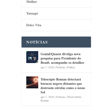
Mulher
Tatuapé
Dolce Vita
NOTÍCIAS
Genial/Quaest divulga nova
pesquisa para Presidente do
Brasil; acompanhe os detalhes
ago 7, 2026
|
Notícias
,
Política
Telescópio Roman detectará
buracos negros distantes que
destroem estrelas como o nosso
Sol
ago 7, 2026
|
Notícias
,
Observatório
Roman