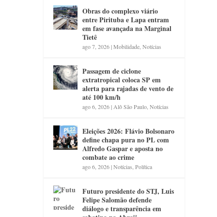
Obras do complexo viário
entre Pirituba e Lapa entram
em fase avançada na Marginal
Tietê
ago 7, 2026
|
Mobilidade
,
Notícias
Passagem de ciclone
extratropical coloca SP em
alerta para rajadas de vento de
até 100 km/h
ago 6, 2026
|
Alô São Paulo
,
Notícias
Eleições 2026: Flávio Bolsonaro
define chapa pura no PL com
Alfredo Gaspar e aposta no
combate ao crime
ago 6, 2026
|
Notícias
,
Política
Futuro presidente do STJ, Luis
Felipe Salomão defende
diálogo e transparência em