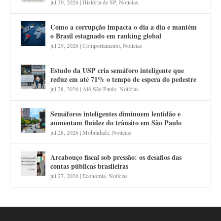
jul 30, 2026
|
História de SP
,
Notícias
Como a corrupção impacta o dia a dia e mantém
o Brasil estagnado em ranking global
jul 29, 2026
|
Comportamento
,
Notícias
Estudo da USP cria semáforo inteligente que
reduz em até 71% o tempo de espera do pedestre
jul 28, 2026
|
Alô São Paulo
,
Notícias
Semáforos inteligentes diminuem lentidão e
aumentam fluidez do trânsito em São Paulo
jul 28, 2026
|
Mobilidade
,
Notícias
Arcabouço fiscal sob pressão: os desafios das
contas públicas brasileiras
jul 27, 2026
|
Economia
,
Notícias