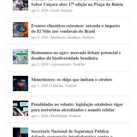
Sabor Caiçara abre 17ª edição na Praça da Baleia
ago 2, 2026
|
Geral
,
Notícias
Eventos climáticos extremos: entenda o impacto
do El Niño nos vendavais do Brasil
ago 2, 2026
|
Mudanças climáticas
,
Notícias
Bioinsumos no agro: mercado debate potencial e
desafios da biodiversidade brasileira
ago 2, 2026
|
Agronegócios
,
Notícias
Memristores: os chips que imitam o cérebro
ago 1, 2026
|
Ciências
,
Notícias
Penalidades ao volante: legislação estabelece rigor
para motoristas alcoolizados e usando celular
ago 1, 2026
|
Mobilidade
,
Notícias
Secretário Nacional de Segurança Pública
defende cooperação interfederativa contra o