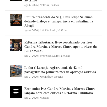
ao crime
ago 6, 2026
|
Notícias
,
Política
Futuro presidente do STJ, Luis Felipe Salomão
defende diálogo e transparência em sabatina na
Abraji
ago 6, 2026
|
Alô São Paulo
,
Notícias
Reforma Tributária: livro coordenado por Ives
Gandra Martins e Marcos Cintra aponta riscos da
EC 132/2023
ago 3, 2026
|
Economia
,
Livros
,
Notícias
Linha 6-Laranja registra mais de 42 mil
passageiros no primeiro mês de operação assistida
ago 3, 2026
|
Mobilidade
,
Notícias
Economia: Ives Gandra Martins e Marcos Cintra
lançam obra com críticas à Reforma Tributária
ago 2, 2026
|
Notícias