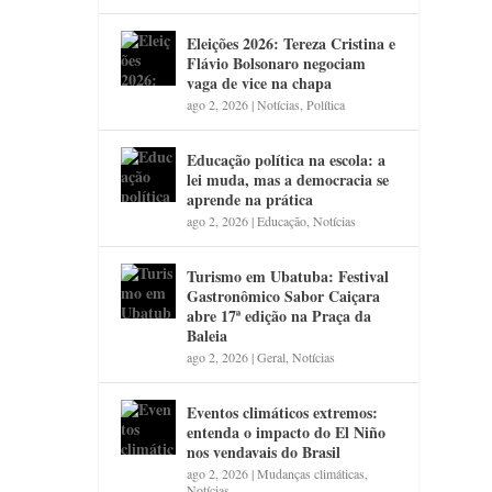
Eleições 2026: Tereza Cristina e
Flávio Bolsonaro negociam
vaga de vice na chapa
ago 2, 2026
|
Notícias
,
Política
Educação política na escola: a
lei muda, mas a democracia se
aprende na prática
ago 2, 2026
|
Educação
,
Notícias
Turismo em Ubatuba: Festival
Gastronômico Sabor Caiçara
abre 17ª edição na Praça da
Baleia
ago 2, 2026
|
Geral
,
Notícias
Eventos climáticos extremos:
entenda o impacto do El Niño
nos vendavais do Brasil
ago 2, 2026
|
Mudanças climáticas
,
Notícias