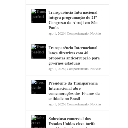
Transparência Internacional
integra programação do 21º
Congresso da Abraji em São
Paulo
ago 1, 2026
|
Comportamento
,
Notícias
Transparência Internacional
lança diretrizes com 40
propostas anticorrupção para
governos estaduais
ago 1, 2026
|
Comportamento
,
Notícias
Presidente da Transparência
Internacional abre
comemorações dos 10 anos da
entidade no Brasil
ago 1, 2026
|
Comportamento
,
Notícias
Sobretaxa comercial dos
Estados Unidos eleva tarifa