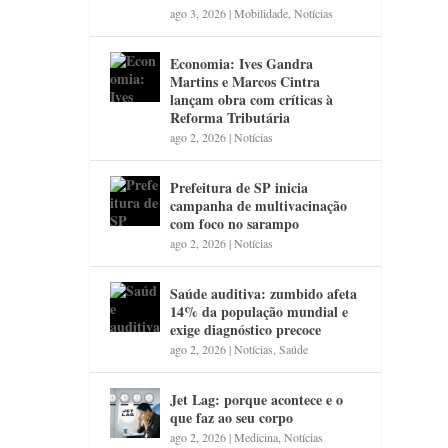
ago 3, 2026
|
Mobilidade
,
Notícias
Economia: Ives Gandra
Martins e Marcos Cintra
lançam obra com críticas à
Reforma Tributária
ago 2, 2026
|
Notícias
Prefeitura de SP inicia
campanha de multivacinação
com foco no sarampo
ago 2, 2026
|
Notícias
Saúde auditiva: zumbido afeta
14% da população mundial e
exige diagnóstico precoce
ago 2, 2026
|
Notícias
,
Saúde
Jet Lag: porque acontece e o
que faz ao seu corpo
ago 2, 2026
|
Medicina
,
Notícias