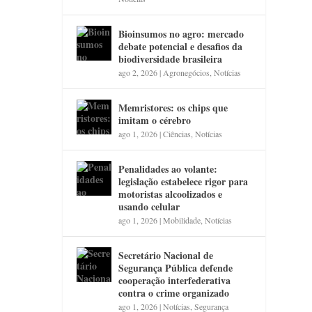
Bioinsumos no agro: mercado
debate potencial e desafios da
biodiversidade brasileira
ago 2, 2026
|
Agronegócios
,
Notícias
Memristores: os chips que
imitam o cérebro
ago 1, 2026
|
Ciências
,
Notícias
Penalidades ao volante:
legislação estabelece rigor para
motoristas alcoolizados e
usando celular
ago 1, 2026
|
Mobilidade
,
Notícias
Secretário Nacional de
Segurança Pública defende
cooperação interfederativa
contra o crime organizado
ago 1, 2026
|
Notícias
,
Segurança