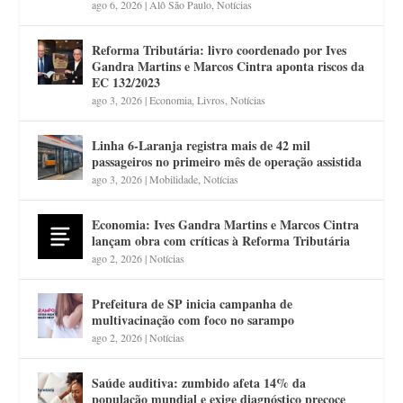
ago 6, 2026
|
Alô São Paulo
,
Notícias
Reforma Tributária: livro coordenado por Ives
Gandra Martins e Marcos Cintra aponta riscos da
EC 132/2023
ago 3, 2026
|
Economia
,
Livros
,
Notícias
Linha 6-Laranja registra mais de 42 mil
passageiros no primeiro mês de operação assistida
ago 3, 2026
|
Mobilidade
,
Notícias
Economia: Ives Gandra Martins e Marcos Cintra
lançam obra com críticas à Reforma Tributária
ago 2, 2026
|
Notícias
Prefeitura de SP inicia campanha de
multivacinação com foco no sarampo
ago 2, 2026
|
Notícias
Saúde auditiva: zumbido afeta 14% da
população mundial e exige diagnóstico precoce