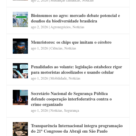
ago 2, 2026
|
Mudanças climáticas
,
Notícias
Bioinsumos no agro: mercado debate potencial e
desafios da biodiversidade brasileira
ago 2, 2026
|
Agronegócios
,
Notícias
Memristores: os chips que imitam o cérebro
ago 1, 2026
|
Ciências
,
Notícias
Penalidades ao volante: legislação estabelece rigor
para motoristas alcoolizados e usando celular
ago 1, 2026
|
Mobilidade
,
Notícias
Secretário Nacional de Segurança Pública
defende cooperação interfederativa contra o
crime organizado
ago 1, 2026
|
Notícias
,
Segurança
Transparência Internacional integra programação
do 21º Congresso da Abraji em São Paulo