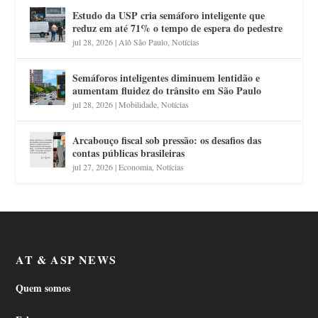
Estudo da USP cria semáforo inteligente que
reduz em até 71% o tempo de espera do pedestre
jul 28, 2026
|
Alô São Paulo
,
Notícias
Semáforos inteligentes diminuem lentidão e
aumentam fluidez do trânsito em São Paulo
jul 28, 2026
|
Mobilidade
,
Notícias
Arcabouço fiscal sob pressão: os desafios das
contas públicas brasileiras
jul 27, 2026
|
Economia
,
Notícias
AT & ASP NEWS
Quem somos