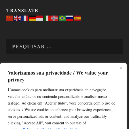
TRANSLATE
Valorizamos sua privacidade / We value your
TODAS OS ASSUNTOS
privacy
Usamos cookies para melhorar sua experiência de navegação,
veicular anúncios ou conteúdo personalizado e analisar nosso
tráfego. Ao clicar em “Aceitar tudo”, você concorda com o uso de
cookies. / We use cookies to enhance your browsing experience,
serve personalized ads or content, and analyze our traffic. By
Copyright © Alô Tatuapé 2013 / 2026
clicking "Accept All", you consent to our use of
Desenvolvido por ALOSP MKT DIGITAL