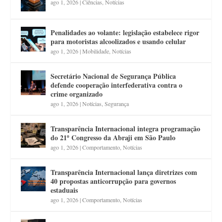
ago 1, 2026
|
Ciências
,
Notícias
Penalidades ao volante: legislação estabelece rigor
para motoristas alcoolizados e usando celular
ago 1, 2026
|
Mobilidade
,
Notícias
Secretário Nacional de Segurança Pública
defende cooperação interfederativa contra o
crime organizado
ago 1, 2026
|
Notícias
,
Segurança
Transparência Internacional integra programação
do 21º Congresso da Abraji em São Paulo
ago 1, 2026
|
Comportamento
,
Notícias
Transparência Internacional lança diretrizes com
40 propostas anticorrupção para governos
estaduais
ago 1, 2026
|
Comportamento
,
Notícias