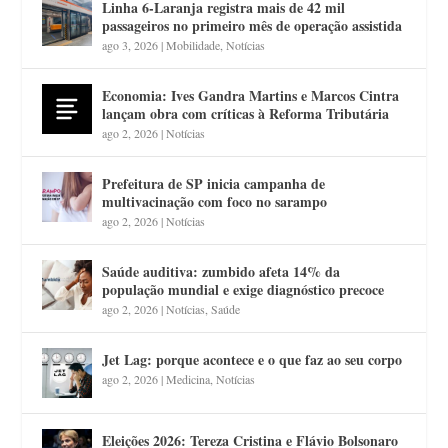
Linha 6-Laranja registra mais de 42 mil
passageiros no primeiro mês de operação assistida
ago 3, 2026
|
Mobilidade
,
Notícias
Economia: Ives Gandra Martins e Marcos Cintra
lançam obra com críticas à Reforma Tributária
ago 2, 2026
|
Notícias
Prefeitura de SP inicia campanha de
multivacinação com foco no sarampo
ago 2, 2026
|
Notícias
Saúde auditiva: zumbido afeta 14% da
população mundial e exige diagnóstico precoce
ago 2, 2026
|
Notícias
,
Saúde
Jet Lag: porque acontece e o que faz ao seu corpo
ago 2, 2026
|
Medicina
,
Notícias
Eleições 2026: Tereza Cristina e Flávio Bolsonaro