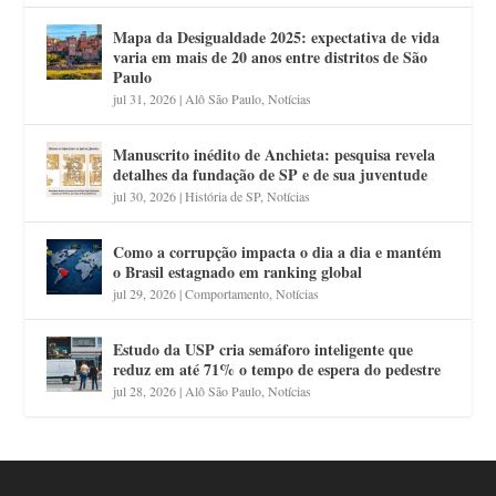
Mapa da Desigualdade 2025: expectativa de vida
varia em mais de 20 anos entre distritos de São
Paulo
jul 31, 2026
|
Alô São Paulo
,
Notícias
Manuscrito inédito de Anchieta: pesquisa revela
detalhes da fundação de SP e de sua juventude
jul 30, 2026
|
História de SP
,
Notícias
Como a corrupção impacta o dia a dia e mantém
o Brasil estagnado em ranking global
jul 29, 2026
|
Comportamento
,
Notícias
Estudo da USP cria semáforo inteligente que
reduz em até 71% o tempo de espera do pedestre
jul 28, 2026
|
Alô São Paulo
,
Notícias