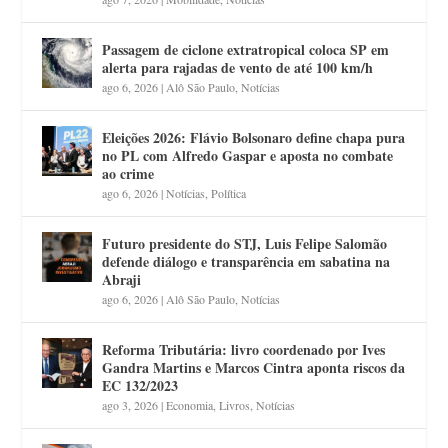
Passagem de ciclone extratropical coloca SP em
alerta para rajadas de vento de até 100 km/h
ago 6, 2026
|
Alô São Paulo
,
Notícias
Eleições 2026: Flávio Bolsonaro define chapa pura
no PL com Alfredo Gaspar e aposta no combate
ao crime
ago 6, 2026
|
Notícias
,
Política
Futuro presidente do STJ, Luis Felipe Salomão
defende diálogo e transparência em sabatina na
Abraji
ago 6, 2026
|
Alô São Paulo
,
Notícias
Reforma Tributária: livro coordenado por Ives
Gandra Martins e Marcos Cintra aponta riscos da
EC 132/2023
ago 3, 2026
|
Economia
,
Livros
,
Notícias