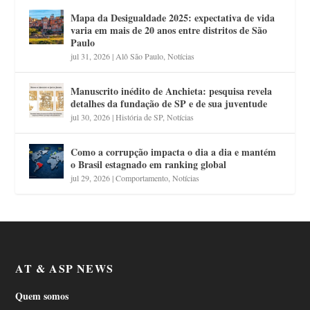
Mapa da Desigualdade 2025: expectativa de vida
varia em mais de 20 anos entre distritos de São
Paulo
jul 31, 2026
|
Alô São Paulo
,
Notícias
Manuscrito inédito de Anchieta: pesquisa revela
detalhes da fundação de SP e de sua juventude
jul 30, 2026
|
História de SP
,
Notícias
Como a corrupção impacta o dia a dia e mantém
o Brasil estagnado em ranking global
jul 29, 2026
|
Comportamento
,
Notícias
AT & ASP NEWS
Quem somos