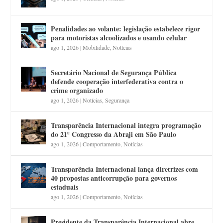
Penalidades ao volante: legislação estabelece rigor
para motoristas alcoolizados e usando celular
ago 1, 2026
|
Mobilidade
,
Notícias
Secretário Nacional de Segurança Pública
defende cooperação interfederativa contra o
crime organizado
ago 1, 2026
|
Notícias
,
Segurança
Transparência Internacional integra programação
do 21º Congresso da Abraji em São Paulo
ago 1, 2026
|
Comportamento
,
Notícias
Transparência Internacional lança diretrizes com
40 propostas anticorrupção para governos
estaduais
ago 1, 2026
|
Comportamento
,
Notícias
Presidente da Transparência Internacional abre