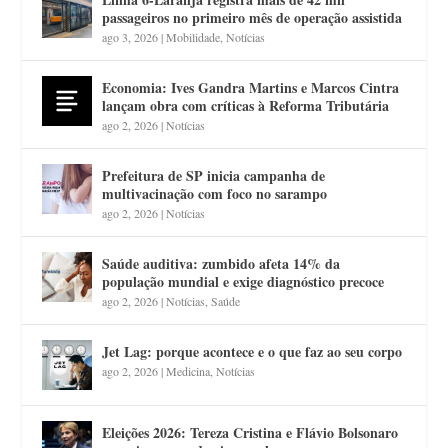
passageiros no primeiro mês de operação assistida
ago 3, 2026
|
Mobilidade
,
Notícias
Economia: Ives Gandra Martins e Marcos Cintra
lançam obra com críticas à Reforma Tributária
ago 2, 2026
|
Notícias
Prefeitura de SP inicia campanha de
multivacinação com foco no sarampo
ago 2, 2026
|
Notícias
Saúde auditiva: zumbido afeta 14% da
população mundial e exige diagnóstico precoce
ago 2, 2026
|
Notícias
,
Saúde
Jet Lag: porque acontece e o que faz ao seu corpo
ago 2, 2026
|
Medicina
,
Notícias
Eleições 2026: Tereza Cristina e Flávio Bolsonaro