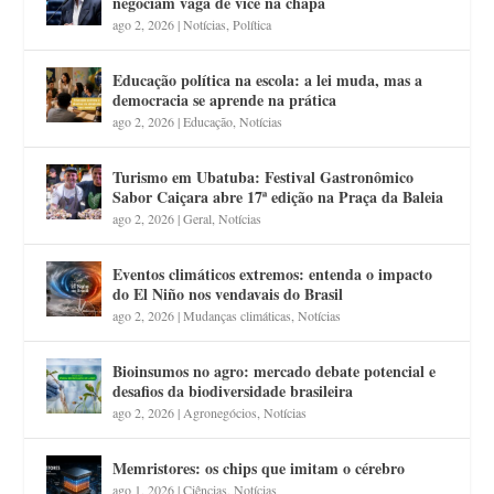
negociam vaga de vice na chapa
ago 2, 2026
|
Notícias
,
Política
Educação política na escola: a lei muda, mas a
democracia se aprende na prática
ago 2, 2026
|
Educação
,
Notícias
Turismo em Ubatuba: Festival Gastronômico
Sabor Caiçara abre 17ª edição na Praça da Baleia
ago 2, 2026
|
Geral
,
Notícias
Eventos climáticos extremos: entenda o impacto
do El Niño nos vendavais do Brasil
ago 2, 2026
|
Mudanças climáticas
,
Notícias
Bioinsumos no agro: mercado debate potencial e
desafios da biodiversidade brasileira
ago 2, 2026
|
Agronegócios
,
Notícias
Memristores: os chips que imitam o cérebro
ago 1, 2026
|
Ciências
,
Notícias