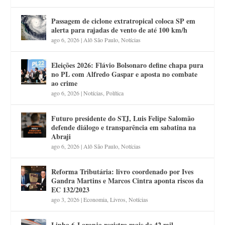
Passagem de ciclone extratropical coloca SP em
alerta para rajadas de vento de até 100 km/h
ago 6, 2026
|
Alô São Paulo
,
Notícias
Eleições 2026: Flávio Bolsonaro define chapa pura
no PL com Alfredo Gaspar e aposta no combate
ao crime
ago 6, 2026
|
Notícias
,
Política
Futuro presidente do STJ, Luis Felipe Salomão
defende diálogo e transparência em sabatina na
Abraji
ago 6, 2026
|
Alô São Paulo
,
Notícias
Reforma Tributária: livro coordenado por Ives
Gandra Martins e Marcos Cintra aponta riscos da
EC 132/2023
ago 3, 2026
|
Economia
,
Livros
,
Notícias
Linha 6-Laranja registra mais de 42 mil