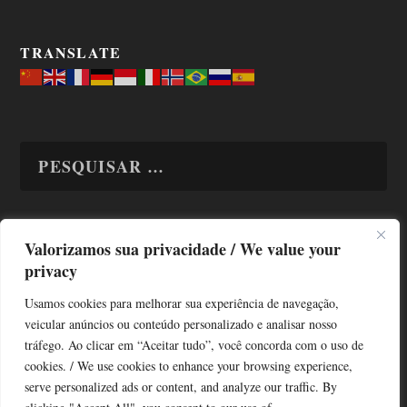
TRANSLATE
Valorizamos sua privacidade / We value your
TODAS OS ASSUNTOS
privacy
Usamos cookies para melhorar sua experiência de navegação,
veicular anúncios ou conteúdo personalizado e analisar nosso
tráfego. Ao clicar em “Aceitar tudo”, você concorda com o uso de
cookies. / We use cookies to enhance your browsing experience,
serve personalized ads or content, and analyze our traffic. By
Copyright © Alô Tatuapé 2013 / 2026