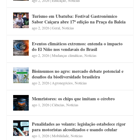
ago 2, 2026
|
Educação
,
Notícias
Turismo em Ubatuba: Festival Gastronômico
Sabor Caiçara abre 17ª edição na Praça da Baleia
ago 2, 2026
|
Geral
,
Notícias
Eventos climáticos extremos: entenda o impacto
do El Niño nos vendavais do Brasil
ago 2, 2026
|
Mudanças climáticas
,
Notícias
Bioinsumos no agro: mercado debate potencial e
desafios da biodiversidade brasileira
ago 2, 2026
|
Agronegócios
,
Notícias
Memristores: os chips que imitam o cérebro
ago 1, 2026
|
Ciências
,
Notícias
Penalidades ao volante: legislação estabelece rigor
para motoristas alcoolizados e usando celular
ago 1, 2026
|
Mobilidade
,
Notícias