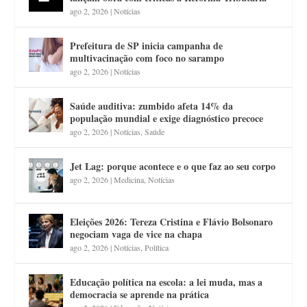
ago 2, 2026
|
Notícias
Prefeitura de SP inicia campanha de
multivacinação com foco no sarampo
ago 2, 2026
|
Notícias
Saúde auditiva: zumbido afeta 14% da
população mundial e exige diagnóstico precoce
ago 2, 2026
|
Notícias
,
Saúde
Jet Lag: porque acontece e o que faz ao seu corpo
ago 2, 2026
|
Medicina
,
Notícias
Eleições 2026: Tereza Cristina e Flávio Bolsonaro
negociam vaga de vice na chapa
ago 2, 2026
|
Notícias
,
Política
Educação política na escola: a lei muda, mas a
democracia se aprende na prática