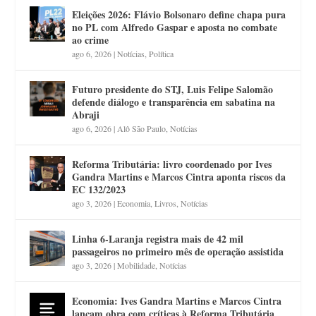
Eleições 2026: Flávio Bolsonaro define chapa pura
no PL com Alfredo Gaspar e aposta no combate
ao crime
ago 6, 2026
|
Notícias
,
Política
Futuro presidente do STJ, Luis Felipe Salomão
defende diálogo e transparência em sabatina na
Abraji
ago 6, 2026
|
Alô São Paulo
,
Notícias
Reforma Tributária: livro coordenado por Ives
Gandra Martins e Marcos Cintra aponta riscos da
EC 132/2023
ago 3, 2026
|
Economia
,
Livros
,
Notícias
Linha 6-Laranja registra mais de 42 mil
passageiros no primeiro mês de operação assistida
ago 3, 2026
|
Mobilidade
,
Notícias
Economia: Ives Gandra Martins e Marcos Cintra
lançam obra com críticas à Reforma Tributária