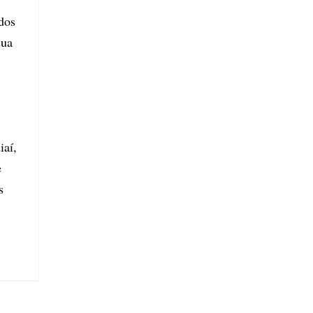
dos
sua
iaí,
e
s