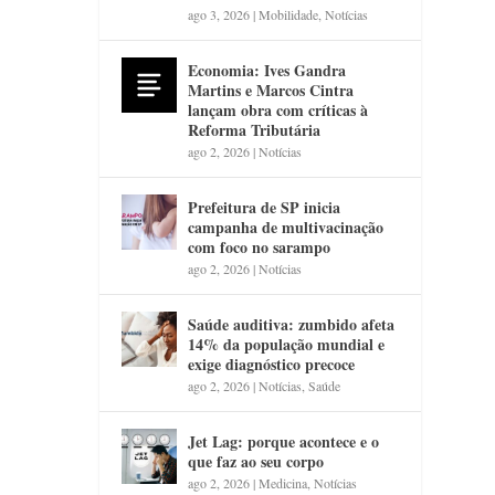
ago 3, 2026
|
Mobilidade
,
Notícias
Economia: Ives Gandra
Martins e Marcos Cintra
lançam obra com críticas à
Reforma Tributária
ago 2, 2026
|
Notícias
Prefeitura de SP inicia
campanha de multivacinação
com foco no sarampo
ago 2, 2026
|
Notícias
Saúde auditiva: zumbido afeta
14% da população mundial e
exige diagnóstico precoce
ago 2, 2026
|
Notícias
,
Saúde
Jet Lag: porque acontece e o
que faz ao seu corpo
ago 2, 2026
|
Medicina
,
Notícias