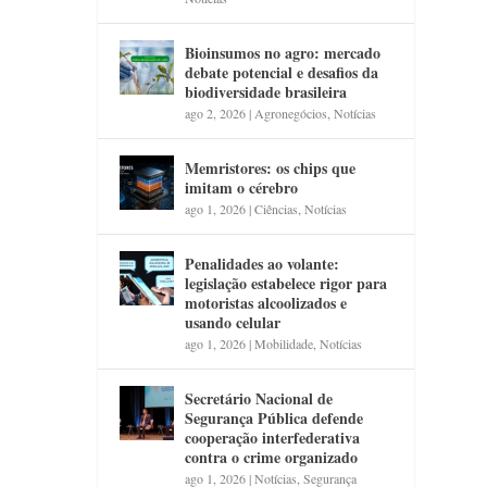
Bioinsumos no agro: mercado
debate potencial e desafios da
biodiversidade brasileira
ago 2, 2026
|
Agronegócios
,
Notícias
Memristores: os chips que
imitam o cérebro
ago 1, 2026
|
Ciências
,
Notícias
Penalidades ao volante:
legislação estabelece rigor para
motoristas alcoolizados e
usando celular
ago 1, 2026
|
Mobilidade
,
Notícias
Secretário Nacional de
Segurança Pública defende
cooperação interfederativa
contra o crime organizado
ago 1, 2026
|
Notícias
,
Segurança