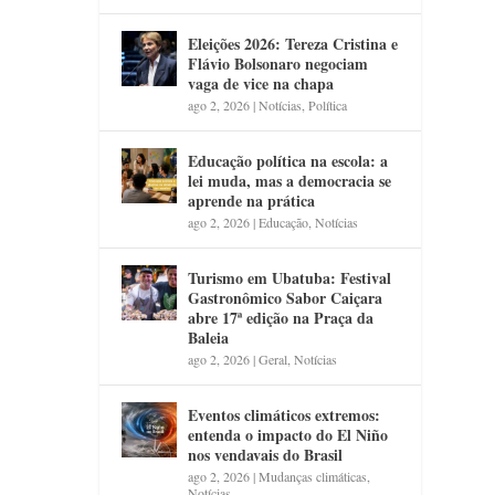
Eleições 2026: Tereza Cristina e
Flávio Bolsonaro negociam
vaga de vice na chapa
ago 2, 2026
|
Notícias
,
Política
Educação política na escola: a
lei muda, mas a democracia se
aprende na prática
ago 2, 2026
|
Educação
,
Notícias
Turismo em Ubatuba: Festival
Gastronômico Sabor Caiçara
abre 17ª edição na Praça da
Baleia
ago 2, 2026
|
Geral
,
Notícias
Eventos climáticos extremos:
entenda o impacto do El Niño
nos vendavais do Brasil
ago 2, 2026
|
Mudanças climáticas
,
Notícias