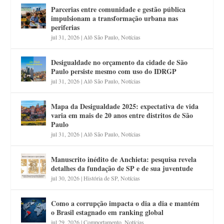
Parcerias entre comunidade e gestão pública
impulsionam a transformação urbana nas
periferias
jul 31, 2026
|
Alô São Paulo
,
Notícias
Desigualdade no orçamento da cidade de São
Paulo persiste mesmo com uso do IDRGP
jul 31, 2026
|
Alô São Paulo
,
Notícias
Mapa da Desigualdade 2025: expectativa de vida
varia em mais de 20 anos entre distritos de São
Paulo
jul 31, 2026
|
Alô São Paulo
,
Notícias
Manuscrito inédito de Anchieta: pesquisa revela
detalhes da fundação de SP e de sua juventude
jul 30, 2026
|
História de SP
,
Notícias
Como a corrupção impacta o dia a dia e mantém
o Brasil estagnado em ranking global
jul 29, 2026
|
Comportamento
,
Notícias