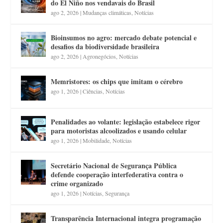
do El Niño nos vendavais do Brasil
ago 2, 2026
|
Mudanças climáticas
,
Notícias
Bioinsumos no agro: mercado debate potencial e
desafios da biodiversidade brasileira
ago 2, 2026
|
Agronegócios
,
Notícias
Memristores: os chips que imitam o cérebro
ago 1, 2026
|
Ciências
,
Notícias
Penalidades ao volante: legislação estabelece rigor
para motoristas alcoolizados e usando celular
ago 1, 2026
|
Mobilidade
,
Notícias
Secretário Nacional de Segurança Pública
defende cooperação interfederativa contra o
crime organizado
ago 1, 2026
|
Notícias
,
Segurança
Transparência Internacional integra programação