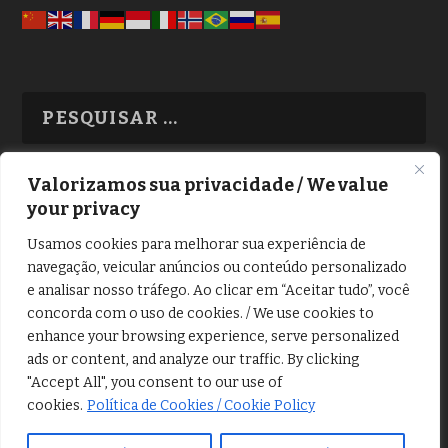
Valorizamos sua privacidade / We value
your privacy
TODAS OS ASSUNTOS
Usamos cookies para melhorar sua experiência de
navegação, veicular anúncios ou conteúdo personalizado
e analisar nosso tráfego. Ao clicar em “Aceitar tudo”, você
concorda com o uso de cookies. / We use cookies to
enhance your browsing experience, serve personalized
ads or content, and analyze our traffic. By clicking
Copyright © Alô Tatuapé 2013 / 2026
"Accept All", you consent to our use of
Desenvolvido por ALOSP MKT DIGITAL
cookies.
Política de Cookies / Cookie Policy