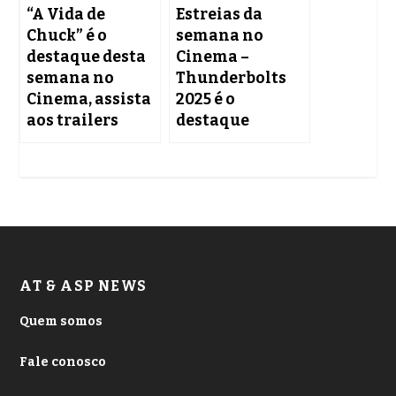
“A Vida de
Estreias da
Chuck” é o
semana no
destaque desta
Cinema –
semana no
Thunderbolts
Cinema, assista
2025 é o
aos trailers
destaque
AT & ASP NEWS
Quem somos
Fale conosco