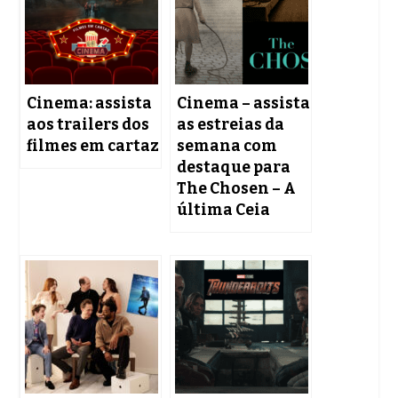
Cinema: assista
Cinema – assista
aos trailers dos
as estreias da
filmes em cartaz
semana com
destaque para
The Chosen – A
última Ceia