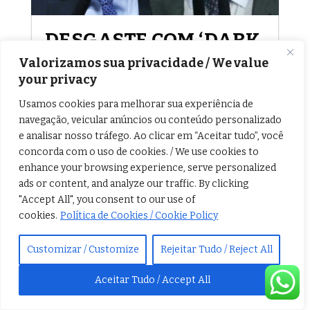
DESGASTE COM ‘DARK
HORSE’ E BANCO
Valorizamos sua privacidade / We value
your privacy
MASTER IMPULSIONA
RECUO DE FLÁVIO
Usamos cookies para melhorar sua experiência de
navegação, veicular anúncios ou conteúdo personalizado
BOLSONARO, APONTA
e analisar nosso tráfego. Ao clicar em “Aceitar tudo”, você
QUAEST
concorda com o uso de cookies. / We use cookies to
enhance your browsing experience, serve personalized
Senador do PL oscila quatro pontos
ads or content, and analyze our traffic. By clicking
para baixo em cenário de primeiro
"Accept All", you consent to our use of
cookies.
Política de Cookies / Cookie Policy
turno; rejeição ao parlamentar chega
a 56% após repercussão de conversas
Customizar / Customize
Rejeitar Tudo / Reject All
sobre financiamento. Os
desdobramentos em torno do projeto
Aceitar Tudo / Accept All
do filme “Dark Horse” e as conversas