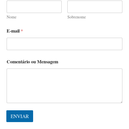
Nome
Sobrenome
E-mail
*
o
Comentário ou Mensagem
u
*
E
-
m
a
i
l
ENVIAR