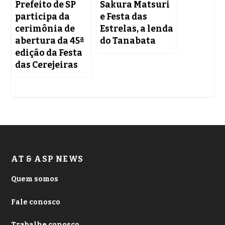
Prefeito de SP
Sakura Matsuri
participa da
e Festa das
cerimônia de
Estrelas, a lenda
abertura da 45ª
do Tanabata
edição da Festa
das Cerejeiras
AT & ASP NEWS
Quem somos
Fale conosco
Trabalhe conosco