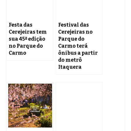
Festa das
Festival das
Cerejeiras tem
Cerejeiras no
sua 45ª edição
Parque do
no Parque do
Carmo terá
Carmo
ônibus a partir
do metrô
Itaquera