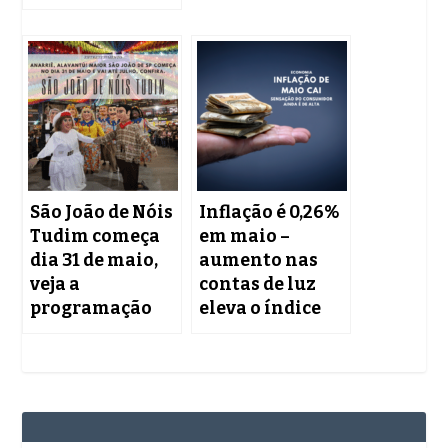
São João de Nóis
Inflação é 0,26%
Tudim começa
em maio –
dia 31 de maio,
aumento nas
veja a
contas de luz
programação
eleva o índice