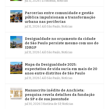
jul 31, 2026
|
Economia
,
Notícias
Parcerias entre comunidade e gestão
pública impulsionam a transformação
urbana nas periferias
jul 31, 2026
|
Alô São Paulo
,
Notícias
Desigualdade no orçamento da cidade
de São Paulo persiste mesmo com uso do
IDRGP
jul 31, 2026
|
Alô São Paulo
,
Notícias
Mapa da Desigualdade 2025:
expectativa de vida varia em mais de 20
anos entre distritos de São Paulo
jul 31, 2026
|
Alô São Paulo
,
Notícias
Manuscrito inédito de Anchieta:
pesquisa revela detalhes da fundação
de SP e de sua juventude
jul 30, 2026
|
História de SP
,
Notícias