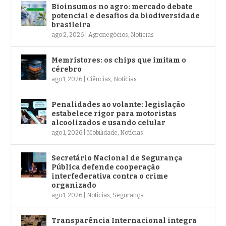
Bioinsumos no agro: mercado debate
potencial e desafios da biodiversidade
brasileira
ago 2, 2026
|
Agronegócios
,
Notícias
Memristores: os chips que imitam o
cérebro
ago 1, 2026
|
Ciências
,
Notícias
Penalidades ao volante: legislação
estabelece rigor para motoristas
alcoolizados e usando celular
ago 1, 2026
|
Mobilidade
,
Notícias
Secretário Nacional de Segurança
Pública defende cooperação
interfederativa contra o crime
organizado
ago 1, 2026
|
Notícias
,
Segurança
Transparência Internacional integra