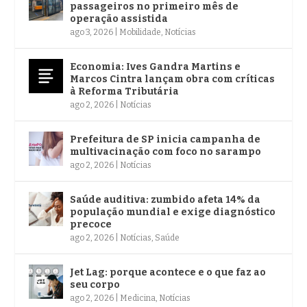
passageiros no primeiro mês de
operação assistida
ago 3, 2026
|
Mobilidade
,
Notícias
Economia: Ives Gandra Martins e
Marcos Cintra lançam obra com críticas
à Reforma Tributária
ago 2, 2026
|
Notícias
Prefeitura de SP inicia campanha de
multivacinação com foco no sarampo
ago 2, 2026
|
Notícias
Saúde auditiva: zumbido afeta 14% da
população mundial e exige diagnóstico
precoce
ago 2, 2026
|
Notícias
,
Saúde
Jet Lag: porque acontece e o que faz ao
seu corpo
ago 2, 2026
|
Medicina
,
Notícias