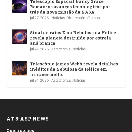
Telescópio Espacial Nancy Grace
Roman: os avanços tecnológicos por
trás da nova missão da NASA
jul 27, 2026
|
Notícias
,
Observatório Roman
Sinal de raios X na Nebulosa da Hélice
revela planeta destruído por estrela
anã branca
jul 24, 2026
|
Astronomia
,
Notícias
Telescópio James Webb revela detalhes
inéditos da Nebulosa da Hélice em
infravermelho
jul 24, 2026
|
Astronomia
,
Notícias
AT & ASP NEWS
Quem somos