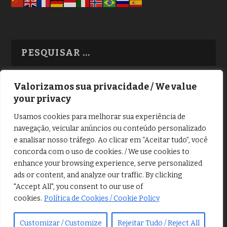
Valorizamos sua privacidade / We value
your privacy
TODAS OS ASSUNTOS
Usamos cookies para melhorar sua experiência de
navegação, veicular anúncios ou conteúdo personalizado
e analisar nosso tráfego. Ao clicar em “Aceitar tudo”, você
concorda com o uso de cookies. / We use cookies to
enhance your browsing experience, serve personalized
ads or content, and analyze our traffic. By clicking
Copyright © Alô Tatuapé 2013 / 2026
"Accept All", you consent to our use of
Desenvolvido por ALOSP MKT DIGITAL
cookies.
Política de Cookies / Cookie Policy
Customizar / Customize
Rejeitar Tudo / Reject All