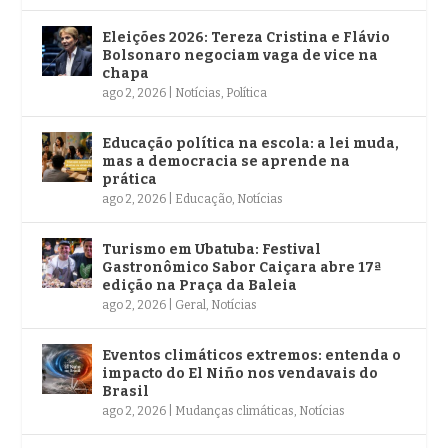
Eleições 2026: Tereza Cristina e Flávio
Bolsonaro negociam vaga de vice na
chapa
ago 2, 2026
|
Notícias
,
Política
Educação política na escola: a lei muda,
mas a democracia se aprende na
prática
ago 2, 2026
|
Educação
,
Notícias
Turismo em Ubatuba: Festival
Gastronômico Sabor Caiçara abre 17ª
edição na Praça da Baleia
ago 2, 2026
|
Geral
,
Notícias
Eventos climáticos extremos: entenda o
impacto do El Niño nos vendavais do
Brasil
ago 2, 2026
|
Mudanças climáticas
,
Notícias