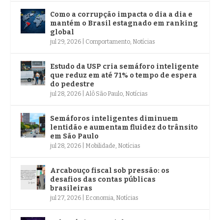
Como a corrupção impacta o dia a dia e
mantém o Brasil estagnado em ranking
global
jul 29, 2026
|
Comportamento
,
Notícias
Estudo da USP cria semáforo inteligente
que reduz em até 71% o tempo de espera
do pedestre
jul 28, 2026
|
Alô São Paulo
,
Notícias
Semáforos inteligentes diminuem
lentidão e aumentam fluidez do trânsito
em São Paulo
jul 28, 2026
|
Mobilidade
,
Notícias
Arcabouço fiscal sob pressão: os
desafios das contas públicas
brasileiras
jul 27, 2026
|
Economia
,
Notícias