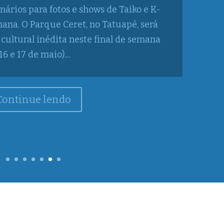
velyn Castro, Fabi Bang e Myra Ruiz no
leira aposta em grandiosidade técnica,
ncantar todas as gerações. Sinopse Em
 humor e aventura, Shrek parte ao lado
do inseparável...
Continue lendo