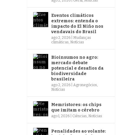
ago 2, 2026
|
Geral
,
Notícias
Eventos climáticos
extremos: entenda o
impacto do El Niño nos
vendavais do Brasil
ago 2, 2026
|
Mudanças
climáticas
,
Notícias
Bioinsumos no agro:
mercado debate
potencial e desafios da
biodiversidade
brasileira
ago 2, 2026
|
Agronegócios
,
Notícias
Memristores: os chips
que imitam o cérebro
ago 1, 2026
|
Ciências
,
Notícias
Penalidades ao volante: