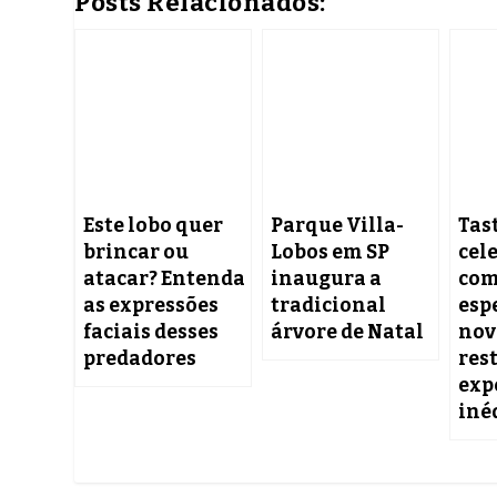
Posts Relacionados:
Este lobo quer
Parque Villa-
Tas
brincar ou
Lobos em SP
cel
atacar? Entenda
inaugura a
com
as expressões
tradicional
esp
faciais desses
árvore de Natal
nov
predadores
res
exp
inéd