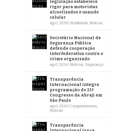
legislação estabelece
rigor para motoristas
alcoolizados e usando
celular
ago 1, 2026
|
Mobilidade
,
Notícias
Secretário Nacional de
Segurança Pública
defende cooperação
interfederativa contra o
crime organizado
ago 1, 2026
|
Notícias
,
Segurança
Transparência
Internacional integra
programação do 21º
Congresso da Abraji em
São Paulo
ago 1, 2026
|
Comportamento
,
Notícias
Transparência
Internacional lança