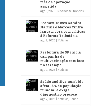
mês de operação
assistida
ago 3, 2026
|
Mobilidade
,
Notícias
Economia: Ives Gandra
Martins e Marcos Cintra
lançam obra com críticas
à Reforma Tributária
ago 2, 2026
|
Notícias
Prefeitura de SP inicia
campanha de
multivacinação com foco
no sarampo
ago 2, 2026
|
Notícias
Saúde auditiva: zumbido
afeta 14% da população
mundial e exige
diagnóstico precoce
ago 2, 2026
|
Notícias
,
Saúde