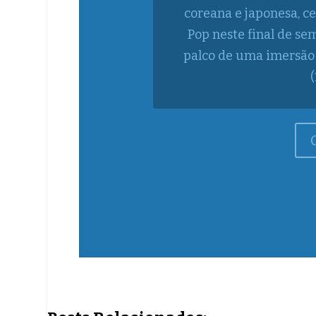
Com Tiago Abravanel, E
elenco, montagem brasi
humor e emoção para e
uma jornada repleta de