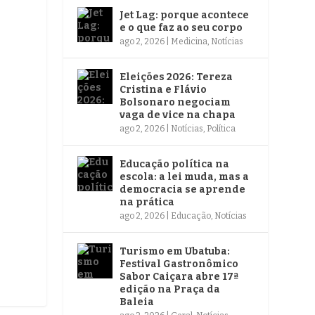
Jet Lag: porque acontece
e o que faz ao seu corpo
ago 2, 2026
|
Medicina
,
Notícias
Eleições 2026: Tereza
Cristina e Flávio
Bolsonaro negociam
vaga de vice na chapa
ago 2, 2026
|
Notícias
,
Política
Educação política na
escola: a lei muda, mas a
democracia se aprende
na prática
ago 2, 2026
|
Educação
,
Notícias
Turismo em Ubatuba:
Festival Gastronômico
Sabor Caiçara abre 17ª
edição na Praça da
Baleia