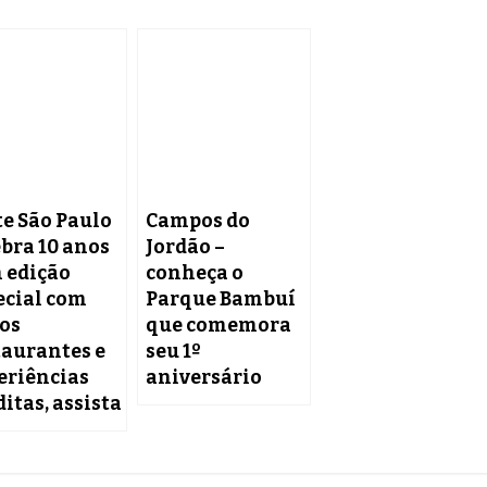
te São Paulo
Campos do
ebra 10 anos
Jordão –
 edição
conheça o
ecial com
Parque Bambuí
os
que comemora
taurantes e
seu 1º
eriências
aniversário
itas, assista