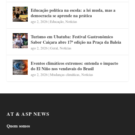
Educação política na escola: a lei muda, mas a
democracia se aprende na prática
ago 2, 2026
|
Educação
,
Notícias
Turismo em Ubatuba: Festival Gastronômico
Sabor Caiçara abre 17ª edição na Praça da Baleia
ago 2, 2026
|
Geral
,
Notícias
Eventos climáticos extremos: entenda o impacto
do El Niño nos vendavais do Brasil
ago 2, 2026
|
Mudanças climáticas
,
Notícias
AT & ASP NEWS
Quem somos