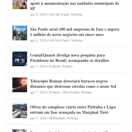
apoio à amamentação nas unidades municipais de
SP
ago 8, 2026
|
Alô São Paulo
,
Notícias
São Paulo atrai 100 mil empresas de fora e supera
1 milhão de novos negócios em cinco anos
ago 8, 2026
|
Alô São Paulo
,
Notícias
Genial/Quaest divulga nova pesquisa para
Presidente do Brasil; acompanhe os detalhes
ago 7, 2026
|
Notícias
,
Política
Telescópio Roman detectará buracos negros
distantes que destroem estrelas como o nosso Sol
ago 7, 2026
|
Notícias
,
Observatório Roman
Obras do complexo viário entre Pirituba e Lapa
entram em fase avançada na Marginal Tietê
ago 7, 2026
|
Mobilidade
,
Notícias