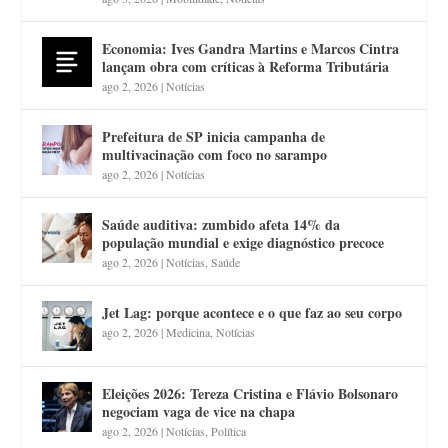
Economia: Ives Gandra Martins e Marcos Cintra
lançam obra com críticas à Reforma Tributária
ago 2, 2026
|
Notícias
Prefeitura de SP inicia campanha de
multivacinação com foco no sarampo
ago 2, 2026
|
Notícias
Saúde auditiva: zumbido afeta 14% da
população mundial e exige diagnóstico precoce
ago 2, 2026
|
Notícias
,
Saúde
Jet Lag: porque acontece e o que faz ao seu corpo
ago 2, 2026
|
Medicina
,
Notícias
Eleições 2026: Tereza Cristina e Flávio Bolsonaro
negociam vaga de vice na chapa
ago 2, 2026
|
Notícias
,
Política