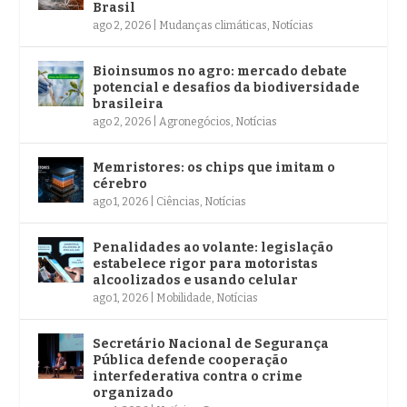
Brasil
ago 2, 2026
|
Mudanças climáticas
,
Notícias
Bioinsumos no agro: mercado debate
potencial e desafios da biodiversidade
brasileira
ago 2, 2026
|
Agronegócios
,
Notícias
Memristores: os chips que imitam o
cérebro
ago 1, 2026
|
Ciências
,
Notícias
Penalidades ao volante: legislação
estabelece rigor para motoristas
alcoolizados e usando celular
ago 1, 2026
|
Mobilidade
,
Notícias
Secretário Nacional de Segurança
Pública defende cooperação
interfederativa contra o crime
organizado