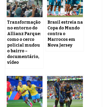
Transformação
Brasil estreia na
no entorno do
Copa do Mundo
Allianz Parque:
contra o
como o cerco
Marrocos em
policial mudou
Nova Jersey
o bairro –
documentário,
vídeo