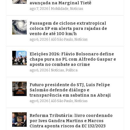
avançada na Marginal Tietê
ago 7, 2026
|
Mobilidade
,
Notícias
Passagem de ciclone extratropical
coloca SP em alerta para rajadas de
vento de até 100 km/h
ago 6, 2026
|
Alô São Paulo
,
Notícias
Eleições 2026: Flávio Bolsonaro define
chapa pura no PL com Alfredo Gaspar e
aposta no combate ao crime
ago 6, 2026
|
Notícias
,
Política
Futuro presidente do STJ, Luis Felipe
Salomão defende diálogo e
transparência em sabatina na Abraji
ago 6, 2026
|
Alô São Paulo
,
Notícias
Reforma Tributária: livro coordenado
por Ives Gandra Martins e Marcos
Cintra aponta riscos da EC 132/2023