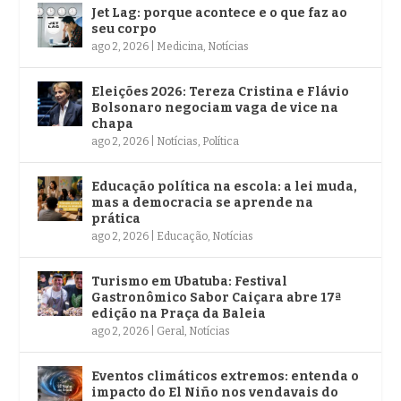
Jet Lag: porque acontece e o que faz ao
seu corpo
ago 2, 2026
|
Medicina
,
Notícias
Eleições 2026: Tereza Cristina e Flávio
Bolsonaro negociam vaga de vice na
chapa
ago 2, 2026
|
Notícias
,
Política
Educação política na escola: a lei muda,
mas a democracia se aprende na
prática
ago 2, 2026
|
Educação
,
Notícias
Turismo em Ubatuba: Festival
Gastronômico Sabor Caiçara abre 17ª
edição na Praça da Baleia
ago 2, 2026
|
Geral
,
Notícias
Eventos climáticos extremos: entenda o
impacto do El Niño nos vendavais do