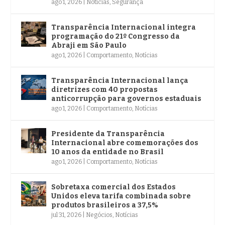
ago 1, 2026
|
Notícias
,
Segurança
Transparência Internacional integra
programação do 21º Congresso da
Abraji em São Paulo
ago 1, 2026
|
Comportamento
,
Notícias
Transparência Internacional lança
diretrizes com 40 propostas
anticorrupção para governos estaduais
ago 1, 2026
|
Comportamento
,
Notícias
Presidente da Transparência
Internacional abre comemorações dos
10 anos da entidade no Brasil
ago 1, 2026
|
Comportamento
,
Notícias
Sobretaxa comercial dos Estados
Unidos eleva tarifa combinada sobre
produtos brasileiros a 37,5%
jul 31, 2026
|
Negócios
,
Notícias