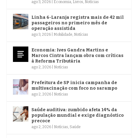
ago 3, 2026
|
Economia
,
Livros
,
Notícias
Linha 6-Laranja registra mais de 42 mil
passageiros no primeiro mês de
operação assistida
ago 3, 2026
|
Mobilidade
,
Notícias
Economia: Ives Gandra Martins e
Marcos Cintra lançam obra com críticas
à Reforma Tributária
ago 2, 2026
|
Notícias
Prefeitura de SP inicia campanha de
multivacinação com foco no sarampo
ago 2, 2026
|
Notícias
Saúde auditiva: zumbido afeta 14% da
população mundial e exige diagnóstico
precoce
ago 2, 2026
|
Notícias
,
Saúde