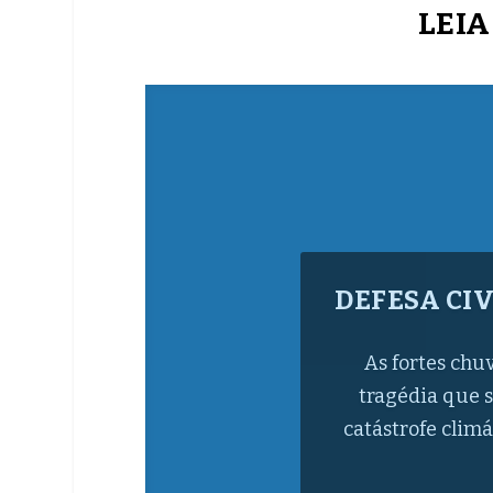
LEIA
SAIBA CO
GRAN
As doações de á
sabão em barra, 