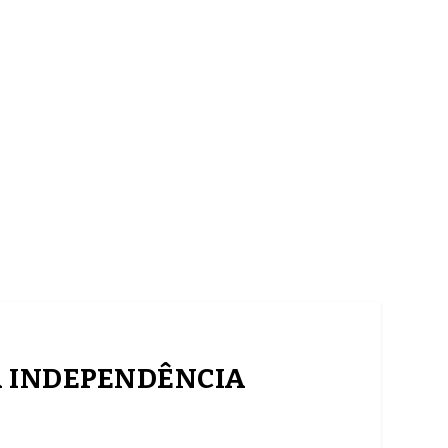
MEDICINA
SAÚDE
DOLCE VITA
TATUAPÉ
DA INDEPENDÊNCIA