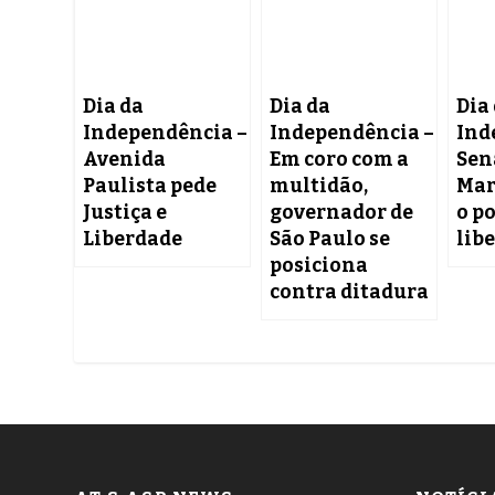
Dia da
Dia da
Dia
Independência –
Independência –
Ind
Avenida
Em coro com a
Sen
Paulista pede
multidão,
Mar
Justiça e
governador de
o po
Liberdade
São Paulo se
lib
posiciona
contra ditadura