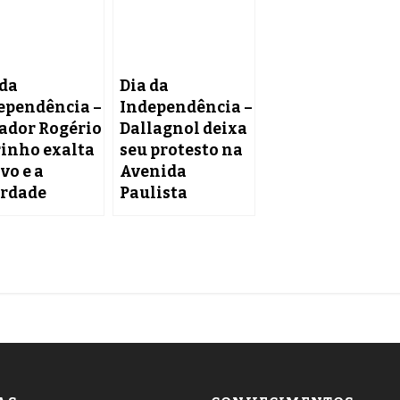
 da
Dia da
ependência –
Independência –
ador Rogério
Dallagnol deixa
inho exalta
seu protesto na
vo e a
Avenida
erdade
Paulista