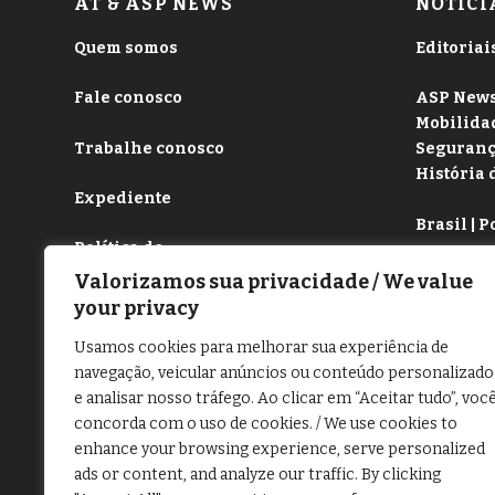
AT & ASP NEWS
NOTÍCI
Quem somos
Editoriai
Fale conosco
ASP New
Mobilida
Trabalhe conosco
Seguran
História 
Expediente
Brasil | P
Política de
privacidade
Economi
Valorizamos sua privacidade / We value
Negócios
your privacy
Agroneg
Usamos cookies para melhorar sua experiência de
E-comme
navegação, veicular anúncios ou conteúdo personalizado
e analisar nosso tráfego. Ao clicar em “Aceitar tudo”, voc
Artigos |
concorda com o uso de cookies. / We use cookies to
Comport
enhance your browsing experience, serve personalized
Dolce Vit
ads or content, and analyze our traffic. By clicking