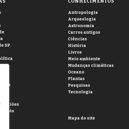
AS
CONHECIMENTOS
s
Antropologia
Arqueologia
s
Astronomia
de
Carros antigos
ça
Ciências
de SP
História
Livros
olítica
Meio ambiente
Mudanças climáticas
a
Oceano
Plantas
ócios
Pesquisas
rce
Tecnologia
ê
 Opiniões
amento
a
Mapa do site