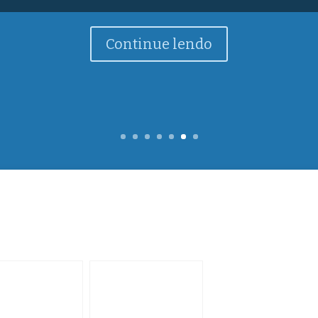
cionador, etc.) devem ser mantidas. O Governo de São 
Continue lendo