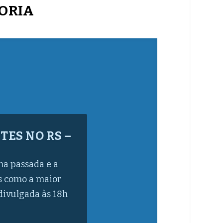
TORIA
FE NO RIO
DE SP
a, desinfetante,
 dente, sabonete,