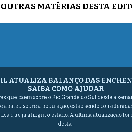
 OUTRAS MATÉRIAS DESTA EDI
MO AJUDAR AS VÍTIMAS DA CATÁSTRO
DE DO SUL, ATRAVÉS DO GOVERNO 
gua potável e produtos de limpeza (como água sanitári
sacos de lixo, etc.) e higiene (creme dental, escova de