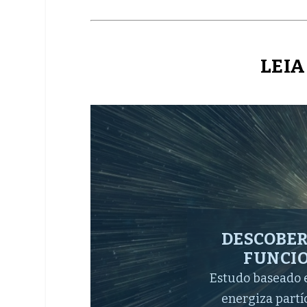
LEIA
CHANDRA E
R
Nova imagem 
condições que i