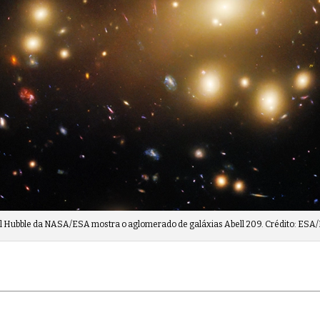
l Hubble da NASA/ESA mostra o aglomerado de galáxias Abell 209. Crédito: ESA/H