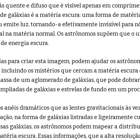
ás quente e difuso que é visível apenas em comprime
de galáxias é a matéria escura: uma forma de matéria
ou emite luz, tornando-a efetivamente invisível para 
onal na matéria normal. Os astrônomos supõem que o 
de energia escura.
as para criar esta imagem, podem ajudar os astrôno
 incluindo os mistérios que cercam a matéria escura e
assa de um aglomerado de galáxias, que pode dobrar 
ampliadas de galáxias e estrelas de fundo em um proc
anéis dramáticos que as lentes gravitacionais às vez
m ação, na forma de galáxias listradas e ligeiramente 
ssas galáxias, os astrônomos podem mapear a distrib
éria escura. Essas informações, que a alta resolução