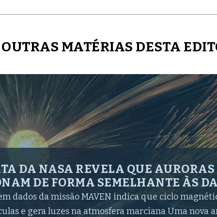
 OUTRAS MATÉRIAS DESTA EDI
 JAMES WEBB CAPTURAM ‘COROA’ C
EVELA O CICLO DE VIDA DAS ESTREL
combinada da agência espacial mostra o aglomera
mitam o universo jovem há bilhões de anos. Lee Moho