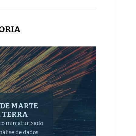
TORIA
ÓSMICA QUE
AS
do NGC 602 em
n / NASA Desde a