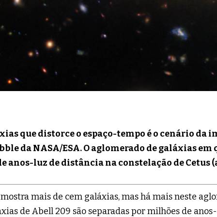
s que distorce o espaço-tempo é o cenário da im
bble da NASA/ESA. O aglomerado de galáxias em qu
de anos-luz de distância na constelação de Cetus (a
mostra mais de cem galáxias, mas há mais neste agl
áxias de Abell 209 são separadas por milhões de anos