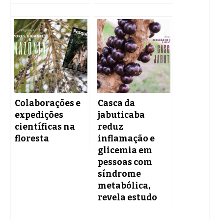
Colaborações e
Casca da
expedições
jabuticaba
científicas na
reduz
floresta
inflamação e
glicemia em
pessoas com
síndrome
metabólica,
revela estudo