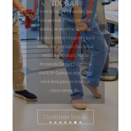
usa apenas cronômetro e
cadeira, se mostra tão eficaz
quanto bateria completa para
mensurar prejuízo funcional
em até oito anos. Maria
Fernanda Ziegler | Agência
FAPESP Quantos segundos
você leva para se levantar
cinco vezes de...
Continue lendo