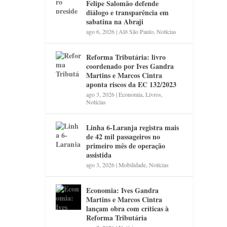
Felipe Salomão defende
diálogo e transparência em
sabatina na Abraji
ago 6, 2026
|
Alô São Paulo
,
Notícias
Reforma Tributária: livro
coordenado por Ives Gandra
Martins e Marcos Cintra
aponta riscos da EC 132/2023
ago 3, 2026
|
Economia
,
Livros
,
Notícias
Linha 6-Laranja registra mais
de 42 mil passageiros no
primeiro mês de operação
assistida
ago 3, 2026
|
Mobilidade
,
Notícias
Economia: Ives Gandra
Martins e Marcos Cintra
lançam obra com críticas à
Reforma Tributária