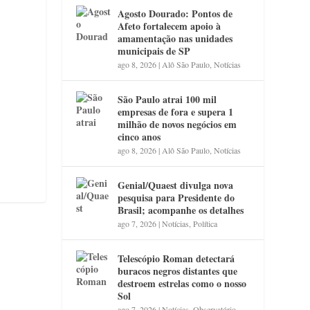
Agosto Dourado: Pontos de
Afeto fortalecem apoio à
amamentação nas unidades
municipais de SP
ago 8, 2026
|
Alô São Paulo
,
Notícias
São Paulo atrai 100 mil
empresas de fora e supera 1
milhão de novos negócios em
cinco anos
ago 8, 2026
|
Alô São Paulo
,
Notícias
Genial/Quaest divulga nova
pesquisa para Presidente do
Brasil; acompanhe os detalhes
ago 7, 2026
|
Notícias
,
Política
Telescópio Roman detectará
buracos negros distantes que
destroem estrelas como o nosso
Sol
ago 7, 2026
|
Notícias
,
Observatório