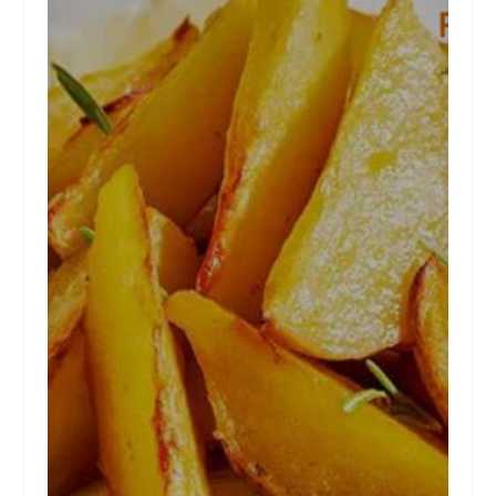
RECEITA GREGA:
BATATAS
ASSADAS COM
LIMÃO
Aprenda a preparar esta receita
típica da Grécia. Ingredientes 1
quilo de batatas descascadas,
cortadas em quartos e depois
cortadas ao meio 1 xícara de vinho
branco seco 3 colheres de sopa de
azeite grego virgem 1 colher de
sopa de mostarda, suave 2...