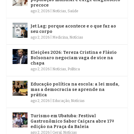
precoce
ago 2, 2026
|
Notícias
,
Saúde
Jet Lag: porque acontece e o que faz ao
seu corpo
ago 2, 2026
|
Medicina
,
Notícias
Eleições 2026: Tereza Cristina e Flávio
Bolsonaro negociam vaga de vice na
chapa
ago 2, 2026
|
Notícias
,
Política
Educação política na escola: a lei muda,
mas a democracia se aprende na
prática
ago 2, 2026
|
Educação
,
Notícias
Turismo em Ubatuba: Festival
Gastronômico Sabor Caiçara abre 17ª
edição na Praça da Baleia
ago 2, 2026
|
Geral
,
Notícias