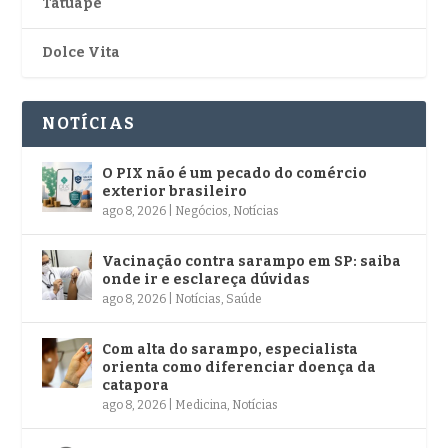
Tatuapé
Dolce Vita
NOTÍCIAS
O PIX não é um pecado do comércio
exterior brasileiro
ago 8, 2026
|
Negócios
,
Notícias
Vacinação contra sarampo em SP: saiba
onde ir e esclareça dúvidas
ago 8, 2026
|
Notícias
,
Saúde
Com alta do sarampo, especialista
orienta como diferenciar doença da
catapora
ago 8, 2026
|
Medicina
,
Notícias