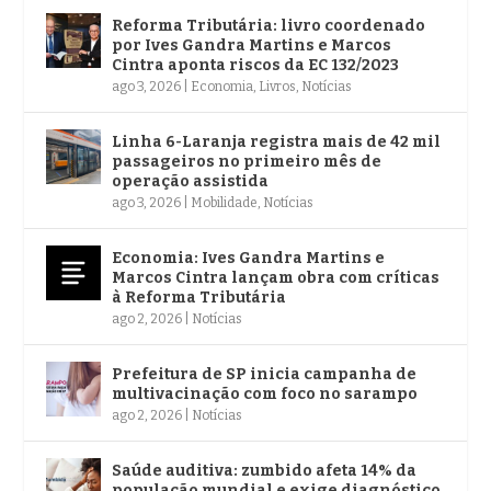
Reforma Tributária: livro coordenado
por Ives Gandra Martins e Marcos
Cintra aponta riscos da EC 132/2023
ago 3, 2026
|
Economia
,
Livros
,
Notícias
Linha 6-Laranja registra mais de 42 mil
passageiros no primeiro mês de
operação assistida
ago 3, 2026
|
Mobilidade
,
Notícias
Economia: Ives Gandra Martins e
Marcos Cintra lançam obra com críticas
à Reforma Tributária
ago 2, 2026
|
Notícias
Prefeitura de SP inicia campanha de
multivacinação com foco no sarampo
ago 2, 2026
|
Notícias
Saúde auditiva: zumbido afeta 14% da
população mundial e exige diagnóstico