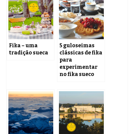
Fika – uma
5 guloseimas
tradição sueca
clássicas de fika
para
experimentar
no fika sueco