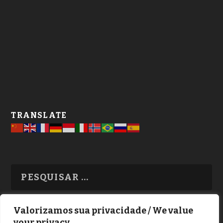
TRANSLATE
Valorizamos sua privacidade / We value
your privacy