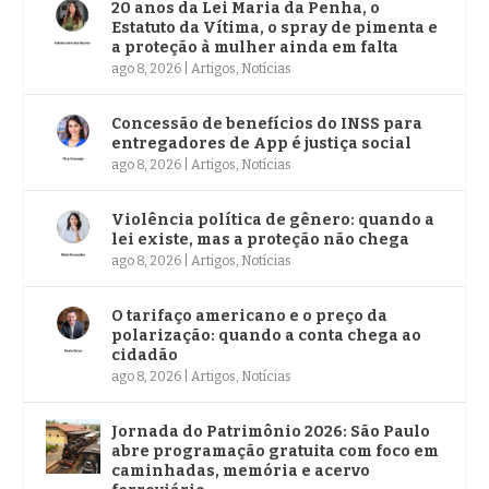
20 anos da Lei Maria da Penha, o
Estatuto da Vítima, o spray de pimenta e
a proteção à mulher ainda em falta
ago 8, 2026
|
Artigos
,
Notícias
Concessão de benefícios do INSS para
entregadores de App é justiça social
ago 8, 2026
|
Artigos
,
Notícias
Violência política de gênero: quando a
lei existe, mas a proteção não chega
ago 8, 2026
|
Artigos
,
Notícias
O tarifaço americano e o preço da
polarização: quando a conta chega ao
cidadão
ago 8, 2026
|
Artigos
,
Notícias
Jornada do Patrimônio 2026: São Paulo
abre programação gratuita com foco em
caminhadas, memória e acervo