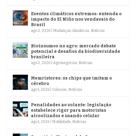
Eventos climáticos extremos: entenda o
impacto do El Niño nos vendavais do
Brasil
ago 2, 2026
|
Mudanças climáticas
,
Notícias
Bioinsumos no agro: mercado debate
potencial e desafios da biodiversidade
brasileira
ago 2, 2026
|
Agronegócios
,
Notícias
Memristores: os chips que imitam o
cérebro
ago 1, 2026
|
Ciências
,
Notícias
Penalidades ao volante: legislação
estabelece rigor para motoristas
alcoolizados e usando celular
ago 1, 2026
|
Mobilidade
,
Notícias