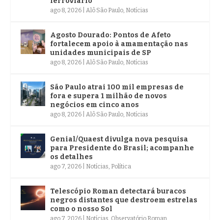
ferroviário
ago 8, 2026
|
Alô São Paulo
,
Notícias
Agosto Dourado: Pontos de Afeto
fortalecem apoio à amamentação nas
unidades municipais de SP
ago 8, 2026
|
Alô São Paulo
,
Notícias
São Paulo atrai 100 mil empresas de
fora e supera 1 milhão de novos
negócios em cinco anos
ago 8, 2026
|
Alô São Paulo
,
Notícias
Genial/Quaest divulga nova pesquisa
para Presidente do Brasil; acompanhe
os detalhes
ago 7, 2026
|
Notícias
,
Política
Telescópio Roman detectará buracos
negros distantes que destroem estrelas
como o nosso Sol
ago 7, 2026
|
Notícias
,
Observatório Roman