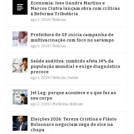
Economia: Ives Gandra Martins e
Marcos Cintra lançam obra com críticas
à Reforma Tributária
ago 2, 2026
|
Notícias
Prefeitura de SP inicia campanha de
multivacinação com foco no sarampo
ago 2, 2026
|
Notícias
Saúde auditiva: zumbido afeta 14% da
população mundial e exige diagnóstico
precoce
ago 2, 2026
|
Notícias
,
Saúde
Jet Lag: porque acontece e o que faz ao
seu corpo
ago 2, 2026
|
Medicina
,
Notícias
Eleições 2026: Tereza Cristina e Flávio
Bolsonaro negociam vaga de vice na
chapa