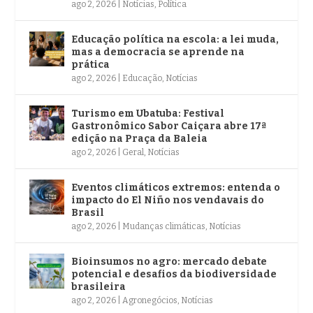
ago 2, 2026
|
Notícias
,
Política
Educação política na escola: a lei muda,
mas a democracia se aprende na
prática
ago 2, 2026
|
Educação
,
Notícias
Turismo em Ubatuba: Festival
Gastronômico Sabor Caiçara abre 17ª
edição na Praça da Baleia
ago 2, 2026
|
Geral
,
Notícias
Eventos climáticos extremos: entenda o
impacto do El Niño nos vendavais do
Brasil
ago 2, 2026
|
Mudanças climáticas
,
Notícias
Bioinsumos no agro: mercado debate
potencial e desafios da biodiversidade
brasileira
ago 2, 2026
|
Agronegócios
,
Notícias