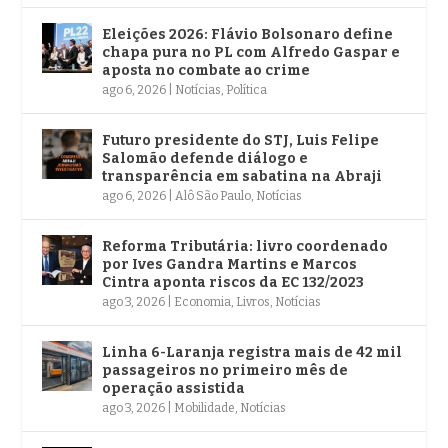
Eleições 2026: Flávio Bolsonaro define
chapa pura no PL com Alfredo Gaspar e
aposta no combate ao crime
ago 6, 2026
|
Notícias
,
Política
Futuro presidente do STJ, Luis Felipe
Salomão defende diálogo e
transparência em sabatina na Abraji
ago 6, 2026
|
Alô São Paulo
,
Notícias
Reforma Tributária: livro coordenado
por Ives Gandra Martins e Marcos
Cintra aponta riscos da EC 132/2023
ago 3, 2026
|
Economia
,
Livros
,
Notícias
Linha 6-Laranja registra mais de 42 mil
passageiros no primeiro mês de
operação assistida
ago 3, 2026
|
Mobilidade
,
Notícias