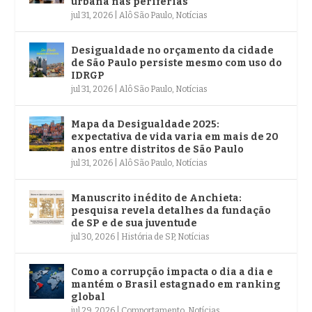
urbana nas periferias
jul 31, 2026
|
Alô São Paulo
,
Notícias
Desigualdade no orçamento da cidade
de São Paulo persiste mesmo com uso do
IDRGP
jul 31, 2026
|
Alô São Paulo
,
Notícias
Mapa da Desigualdade 2025:
expectativa de vida varia em mais de 20
anos entre distritos de São Paulo
jul 31, 2026
|
Alô São Paulo
,
Notícias
Manuscrito inédito de Anchieta:
pesquisa revela detalhes da fundação
de SP e de sua juventude
jul 30, 2026
|
História de SP
,
Notícias
Como a corrupção impacta o dia a dia e
mantém o Brasil estagnado em ranking
global
jul 29, 2026
|
Comportamento
,
Notícias