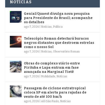
NOTÍCIAS
Genial/Quaest divulga nova pesquisa
para Presidente do Brasil; acompanhe
os detalhes
ago 7, 2026
|
Notícias
,
Política
Telescópio Roman detectará buracos
negros distantes que destroem estrelas
como o nosso Sol
ago 7, 2026
|
Notícias
,
Observatório Roman
Obras do complexo viário entre
Pirituba e Lapa entram em fase
avançada na Marginal Tietê
ago 7, 2026
|
Mobilidade
,
Notícias
Passagem de ciclone extratropical
coloca SP em alerta para rajadas de
vento de até 100 km/h
ago 6, 2026
|
Alô São Paulo
,
Notícias