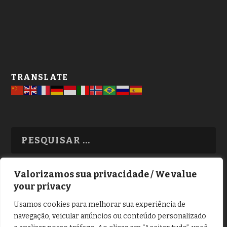
TRANSLATE
Valorizamos sua privacidade / We value
your privacy
TODAS OS ASSUNTOS
Usamos cookies para melhorar sua experiência de
navegação, veicular anúncios ou conteúdo personalizado