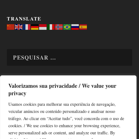
TRANSLATE
Valorizamos sua privacidade / We value your
TODAS OS ASSUNTOS
privacy
Usamos cookies para melhorar sua experiência de navegação,
veicular anúncios ou conteúdo personalizado e analisar nosso
tráfego. Ao clicar em “Aceitar tudo”, você concorda com o uso de
cookies. / We use cookies to enhance your browsing experience,
serve personalized ads or content, and analyze our traffic. By
Copyright © Alô Tatuapé 2013 / 2026