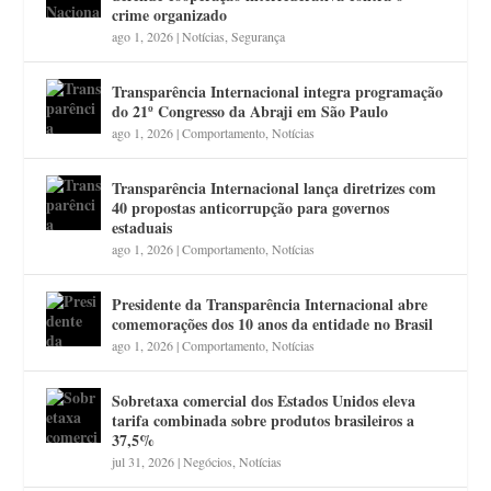
crime organizado
ago 1, 2026
|
Notícias
,
Segurança
Transparência Internacional integra programação
do 21º Congresso da Abraji em São Paulo
ago 1, 2026
|
Comportamento
,
Notícias
Transparência Internacional lança diretrizes com
40 propostas anticorrupção para governos
estaduais
ago 1, 2026
|
Comportamento
,
Notícias
Presidente da Transparência Internacional abre
comemorações dos 10 anos da entidade no Brasil
ago 1, 2026
|
Comportamento
,
Notícias
Sobretaxa comercial dos Estados Unidos eleva
tarifa combinada sobre produtos brasileiros a
37,5%
jul 31, 2026
|
Negócios
,
Notícias