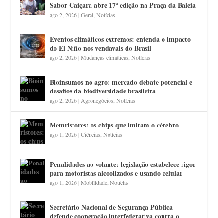
Sabor Caiçara abre 17ª edição na Praça da Baleia
ago 2, 2026
|
Geral
,
Notícias
Eventos climáticos extremos: entenda o impacto
do El Niño nos vendavais do Brasil
ago 2, 2026
|
Mudanças climáticas
,
Notícias
Bioinsumos no agro: mercado debate potencial e
desafios da biodiversidade brasileira
ago 2, 2026
|
Agronegócios
,
Notícias
Memristores: os chips que imitam o cérebro
ago 1, 2026
|
Ciências
,
Notícias
Penalidades ao volante: legislação estabelece rigor
para motoristas alcoolizados e usando celular
ago 1, 2026
|
Mobilidade
,
Notícias
Secretário Nacional de Segurança Pública
defende cooperação interfederativa contra o