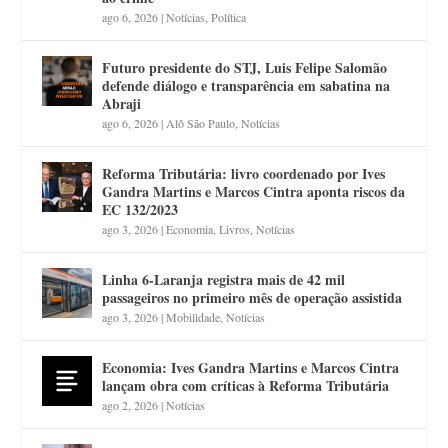
ago 6, 2026
|
Notícias
,
Política
Futuro presidente do STJ, Luis Felipe Salomão
defende diálogo e transparência em sabatina na
Abraji
ago 6, 2026
|
Alô São Paulo
,
Notícias
Reforma Tributária: livro coordenado por Ives
Gandra Martins e Marcos Cintra aponta riscos da
EC 132/2023
ago 3, 2026
|
Economia
,
Livros
,
Notícias
Linha 6-Laranja registra mais de 42 mil
passageiros no primeiro mês de operação assistida
ago 3, 2026
|
Mobilidade
,
Notícias
Economia: Ives Gandra Martins e Marcos Cintra
lançam obra com críticas à Reforma Tributária
ago 2, 2026
|
Notícias