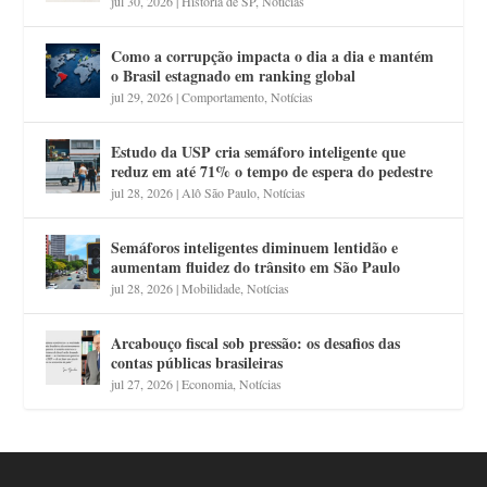
jul 30, 2026
|
História de SP
,
Notícias
Como a corrupção impacta o dia a dia e mantém
o Brasil estagnado em ranking global
jul 29, 2026
|
Comportamento
,
Notícias
Estudo da USP cria semáforo inteligente que
reduz em até 71% o tempo de espera do pedestre
jul 28, 2026
|
Alô São Paulo
,
Notícias
Semáforos inteligentes diminuem lentidão e
aumentam fluidez do trânsito em São Paulo
jul 28, 2026
|
Mobilidade
,
Notícias
Arcabouço fiscal sob pressão: os desafios das
contas públicas brasileiras
jul 27, 2026
|
Economia
,
Notícias