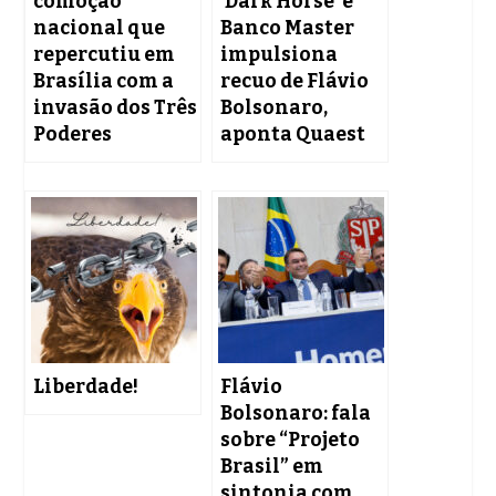
comoção
‘Dark Horse’ e
nacional que
Banco Master
repercutiu em
impulsiona
Brasília com a
recuo de Flávio
invasão dos Três
Bolsonaro,
Poderes
aponta Quaest
Liberdade!
Flávio
Bolsonaro: fala
sobre “Projeto
Brasil” em
sintonia com