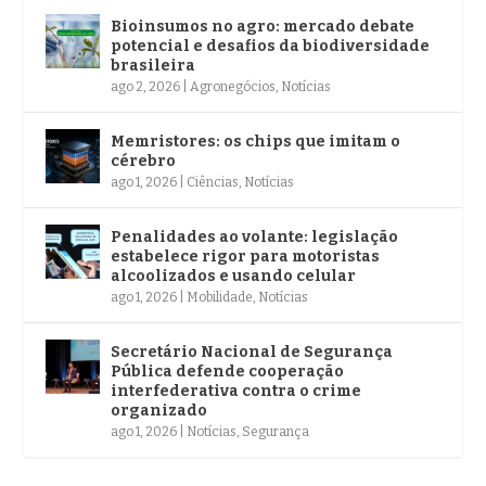
Bioinsumos no agro: mercado debate
potencial e desafios da biodiversidade
brasileira
ago 2, 2026
|
Agronegócios
,
Notícias
Memristores: os chips que imitam o
cérebro
ago 1, 2026
|
Ciências
,
Notícias
Penalidades ao volante: legislação
estabelece rigor para motoristas
alcoolizados e usando celular
ago 1, 2026
|
Mobilidade
,
Notícias
Secretário Nacional de Segurança
Pública defende cooperação
interfederativa contra o crime
organizado
ago 1, 2026
|
Notícias
,
Segurança