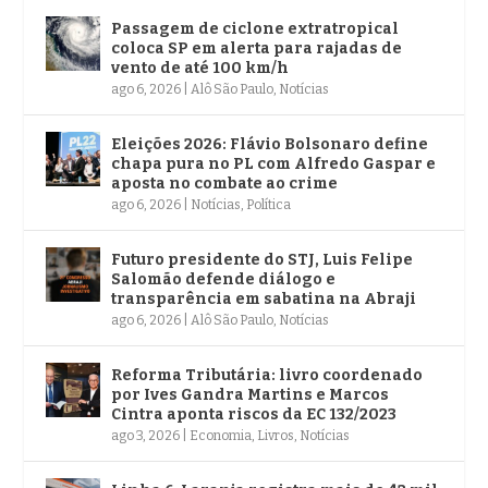
Passagem de ciclone extratropical
coloca SP em alerta para rajadas de
vento de até 100 km/h
ago 6, 2026
|
Alô São Paulo
,
Notícias
Eleições 2026: Flávio Bolsonaro define
chapa pura no PL com Alfredo Gaspar e
aposta no combate ao crime
ago 6, 2026
|
Notícias
,
Política
Futuro presidente do STJ, Luis Felipe
Salomão defende diálogo e
transparência em sabatina na Abraji
ago 6, 2026
|
Alô São Paulo
,
Notícias
Reforma Tributária: livro coordenado
por Ives Gandra Martins e Marcos
Cintra aponta riscos da EC 132/2023
ago 3, 2026
|
Economia
,
Livros
,
Notícias