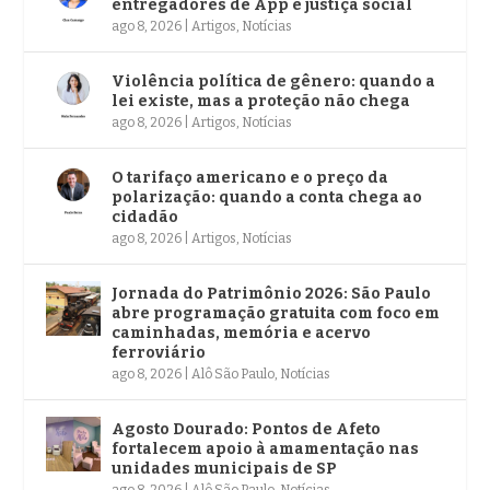
entregadores de App é justiça social
ago 8, 2026
|
Artigos
,
Notícias
Violência política de gênero: quando a
lei existe, mas a proteção não chega
ago 8, 2026
|
Artigos
,
Notícias
O tarifaço americano e o preço da
polarização: quando a conta chega ao
cidadão
ago 8, 2026
|
Artigos
,
Notícias
Jornada do Patrimônio 2026: São Paulo
abre programação gratuita com foco em
caminhadas, memória e acervo
ferroviário
ago 8, 2026
|
Alô São Paulo
,
Notícias
Agosto Dourado: Pontos de Afeto
fortalecem apoio à amamentação nas
unidades municipais de SP