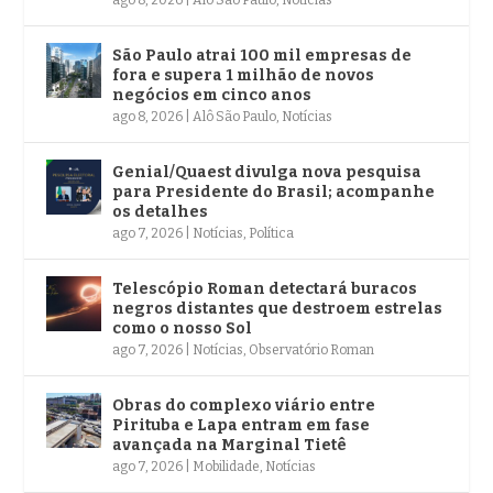
ago 8, 2026
|
Alô São Paulo
,
Notícias
São Paulo atrai 100 mil empresas de
fora e supera 1 milhão de novos
negócios em cinco anos
ago 8, 2026
|
Alô São Paulo
,
Notícias
Genial/Quaest divulga nova pesquisa
para Presidente do Brasil; acompanhe
os detalhes
ago 7, 2026
|
Notícias
,
Política
Telescópio Roman detectará buracos
negros distantes que destroem estrelas
como o nosso Sol
ago 7, 2026
|
Notícias
,
Observatório Roman
Obras do complexo viário entre
Pirituba e Lapa entram em fase
avançada na Marginal Tietê
ago 7, 2026
|
Mobilidade
,
Notícias