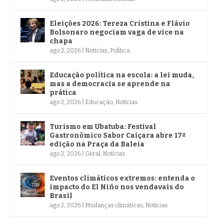
Eleições 2026: Tereza Cristina e Flávio
Bolsonaro negociam vaga de vice na
chapa
ago 2, 2026
|
Notícias
,
Política
Educação política na escola: a lei muda,
mas a democracia se aprende na
prática
ago 2, 2026
|
Educação
,
Notícias
Turismo em Ubatuba: Festival
Gastronômico Sabor Caiçara abre 17ª
edição na Praça da Baleia
ago 2, 2026
|
Geral
,
Notícias
Eventos climáticos extremos: entenda o
impacto do El Niño nos vendavais do
Brasil
ago 2, 2026
|
Mudanças climáticas
,
Notícias