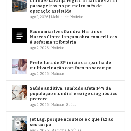
Linha 6-Laranja registra mais de 42 mil
passageiros no primeiro mês de
operação assistida
ago 3, 2026
|
Mobilidade
,
Notícias
Economia: Ives Gandra Martins e
Marcos Cintra lançam obra com críticas
à Reforma Tributária
ago 2, 2026
|
Notícias
Prefeitura de SP inicia campanha de
multivacinação com foco no sarampo
ago 2, 2026
|
Notícias
Saúde auditiva: zumbido afeta 14% da
população mundial e exige diagnóstico
precoce
ago 2, 2026
|
Notícias
,
Saúde
Jet Lag: porque acontece e o que faz ao
seu corpo
ago 2, 2026
|
Medicina
,
Notícias