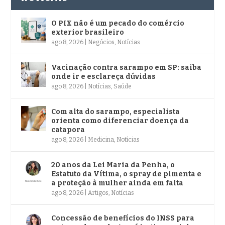
O PIX não é um pecado do comércio
exterior brasileiro
ago 8, 2026
|
Negócios
,
Notícias
Vacinação contra sarampo em SP: saiba
onde ir e esclareça dúvidas
ago 8, 2026
|
Notícias
,
Saúde
Com alta do sarampo, especialista
orienta como diferenciar doença da
catapora
ago 8, 2026
|
Medicina
,
Notícias
20 anos da Lei Maria da Penha, o
Estatuto da Vítima, o spray de pimenta e
a proteção à mulher ainda em falta
ago 8, 2026
|
Artigos
,
Notícias
Concessão de benefícios do INSS para