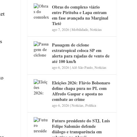
Obras do complexo viário
entre Pirituba e Lapa entram
et
em fase avançada na Marginal
Tietê
ago 7, 2026
|
Mobilidade
,
Notícias
s
Passagem de ciclone
extratropical coloca SP em
alerta para rajadas de vento de
até 100 km/h
ago 6, 2026
|
Alô São Paulo
,
Notícias
to
Eleições 2026: Flávio Bolsonaro
define chapa pura no PL com
Alfredo Gaspar e aposta no
combate ao crime
ago 6, 2026
|
Notícias
,
Política
Futuro presidente do STJ, Luis
Felipe Salomão defende
diálogo e transparência em
no