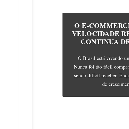
O E-COMMERCE
VELOCIDADE RE
CONTINUA D
O Brasil está vivendo u
Nunca foi tão fácil compra
sendo difícil receber. En
de cresciment