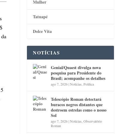
Mulher
Tatuapé
s
R$
Dolce Vita
 da
NOTÍCIAS
Genial/Quaest divulga nova
pesquisa para Presidente do
Brasil; acompanhe os detalhes
ago 7, 2026
|
Notícias
,
Política
15
e
Telescópio Roman detectará
buracos negros distantes que
destroem estrelas como o nosso
Sol
ago 7, 2026
|
Notícias
,
Observatório
Roman