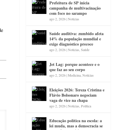
Prefeitura de SP inicia
campanha de multivacinação
com foco no sarampo
ago 2, 2026
|
Notícias
de
Saúde auditiva: zumbido afeta
14% da população mundial e
exige diagnóstico precoce
ago 2, 2026
|
Notícias
,
Saúde
Jet Lag: porque acontece e o
que faz ao seu corpo
ago 2, 2026
|
Medicina
,
Notícias
Eleições 2026: Tereza Cristina e
Flávio Bolsonaro negociam
vaga de vice na chapa
ago 2, 2026
|
Notícias
,
Política
Educação política na escola: a
lei muda, mas a democracia se