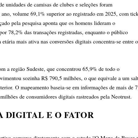
de unidades de camisas de clubes e seleções foram
 ano, volume 69,1% superior ao registrado em 2025, com tick
açado pela pesquisa aponta que os homens lideram o
por 78,2% das transações registradas, enquanto o público
etária mais ativa nas conversões digitais concentra-se entre o
com a região Sudeste, que concentrou 65,9% de todo o
ovimentou sozinha R$ 790,5 milhões, o que equivale a um sal
nterior. O mapeamento baseia-se em informações de mais de 7
milhões de consumidores digitais rastreados pela Neotrust.
 DIGITAL E O FATOR
ortiva conversa diretamente com o estudo “O Mapa da Busca 