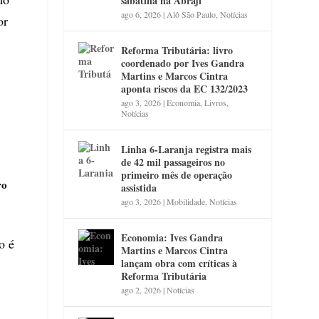
sabatina na Abraji
ago 6, 2026
|
Alô São Paulo
,
Notícias
or
Reforma Tributária: livro
coordenado por Ives Gandra
Martins e Marcos Cintra
aponta riscos da EC 132/2023
ago 3, 2026
|
Economia
,
Livros
,
Notícias
Linha 6-Laranja registra mais
de 42 mil passageiros no
primeiro mês de operação
ro
assistida
ago 3, 2026
|
Mobilidade
,
Notícias
Economia: Ives Gandra
o é
Martins e Marcos Cintra
lançam obra com críticas à
Reforma Tributária
ago 2, 2026
|
Notícias