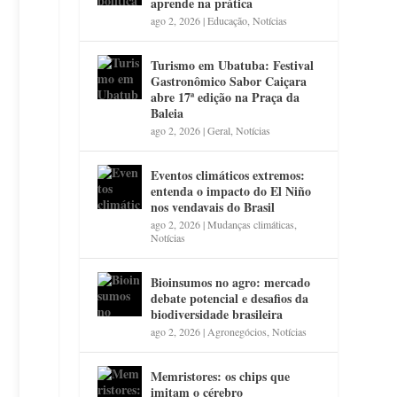
aprende na prática
ago 2, 2026
|
Educação
,
Notícias
Turismo em Ubatuba: Festival
Gastronômico Sabor Caiçara
abre 17ª edição na Praça da
Baleia
ago 2, 2026
|
Geral
,
Notícias
Eventos climáticos extremos:
entenda o impacto do El Niño
nos vendavais do Brasil
ago 2, 2026
|
Mudanças climáticas
,
Notícias
Bioinsumos no agro: mercado
debate potencial e desafios da
biodiversidade brasileira
ago 2, 2026
|
Agronegócios
,
Notícias
Memristores: os chips que
imitam o cérebro