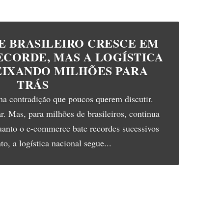
 BRASILEIRO CRESCE EM
CORDE, MAS A LOGÍSTICA
EIXANDO MILHÕES PARA
TRÁS
ma contradição que poucos querem discutir.
r. Mas, para milhões de brasileiros, continua
quanto o e-commerce bate recordes sucessivos
o, a logística nacional segue...
Continue lendo