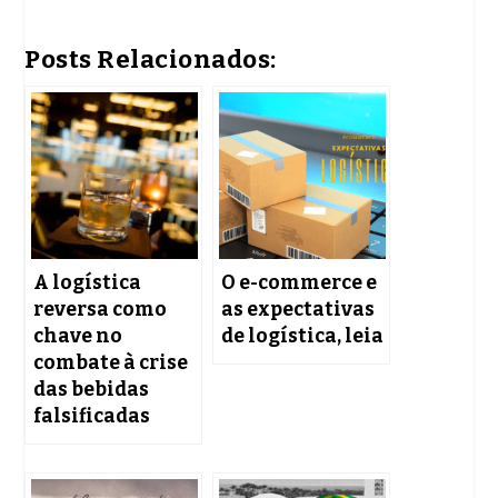
Posts Relacionados:
A logística
O e-commerce e
reversa como
as expectativas
chave no
de logística, leia
combate à crise
das bebidas
falsificadas