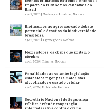
Eventos climáticos extremos: entenda o
impacto do El Niño nos vendavais do
Brasil
ago 2, 2026
|
Mudanças climáticas
,
Notícias
Bioinsumos no agro: mercado debate
potencial e desafios da biodiversidade
brasileira
ago 2, 2026
|
Agronegócios
,
Notícias
Memristores: os chips que imitam o
cérebro
ago 1, 2026
|
Ciências
,
Notícias
Penalidades ao volante: legislação
estabelece rigor para motoristas
alcoolizados e usando celular
ago 1, 2026
|
Mobilidade
,
Notícias
Secretário Nacional de Segurança
Pública defende cooperação
interfederativa contra o crime