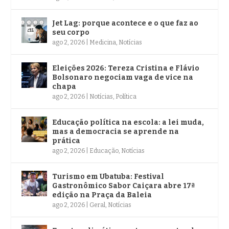
Jet Lag: porque acontece e o que faz ao
seu corpo
ago 2, 2026
|
Medicina
,
Notícias
Eleições 2026: Tereza Cristina e Flávio
Bolsonaro negociam vaga de vice na
chapa
ago 2, 2026
|
Notícias
,
Política
Educação política na escola: a lei muda,
mas a democracia se aprende na
prática
ago 2, 2026
|
Educação
,
Notícias
Turismo em Ubatuba: Festival
Gastronômico Sabor Caiçara abre 17ª
edição na Praça da Baleia
ago 2, 2026
|
Geral
,
Notícias