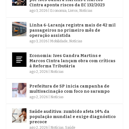
Cintra aponta riscos da EC 132/2023
ago 3, 2026
|
Economia
,
Livros
,
Notícias
Linha 6-Laranja registra mais de 42 mil
passageiros no primeiro mês de
operação assistida
ago 3, 2026
|
Mobilidade
,
Notícias
Economia: Ives Gandra Martins e
Marcos Cintra lançam obra com críticas
à Reforma Tributária
ago 2, 2026
|
Notícias
Prefeitura de SP inicia campanha de
multivacinação com foco no sarampo
ago 2, 2026
|
Notícias
Saúde auditiva: zumbido afeta 14% da
população mundial e exige diagnóstico
precoce
ago 2, 2026
|
Notícias
,
Saúde