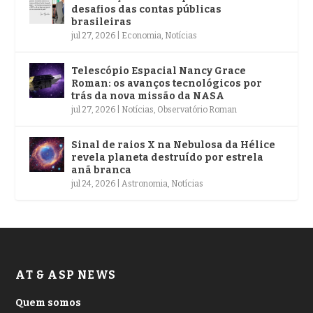
desafios das contas públicas
brasileiras
jul 27, 2026
|
Economia
,
Notícias
Telescópio Espacial Nancy Grace
Roman: os avanços tecnológicos por
trás da nova missão da NASA
jul 27, 2026
|
Notícias
,
Observatório Roman
Sinal de raios X na Nebulosa da Hélice
revela planeta destruído por estrela
anã branca
jul 24, 2026
|
Astronomia
,
Notícias
AT & ASP NEWS
Quem somos