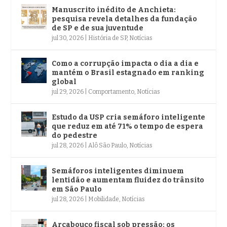
Manuscrito inédito de Anchieta:
pesquisa revela detalhes da fundação
de SP e de sua juventude
jul 30, 2026
|
História de SP
,
Notícias
Como a corrupção impacta o dia a dia e
mantém o Brasil estagnado em ranking
global
jul 29, 2026
|
Comportamento
,
Notícias
Estudo da USP cria semáforo inteligente
que reduz em até 71% o tempo de espera
do pedestre
jul 28, 2026
|
Alô São Paulo
,
Notícias
Semáforos inteligentes diminuem
lentidão e aumentam fluidez do trânsito
em São Paulo
jul 28, 2026
|
Mobilidade
,
Notícias
Arcabouço fiscal sob pressão: os