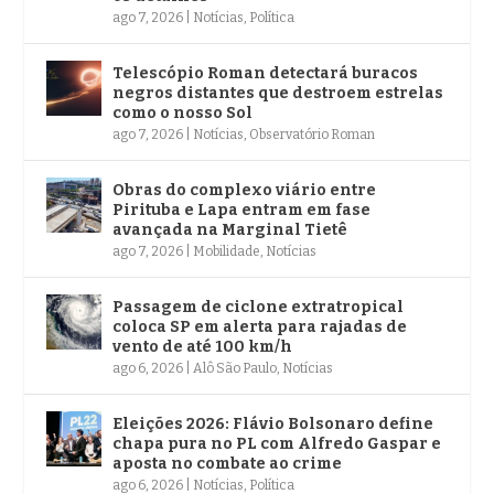
ago 7, 2026
|
Notícias
,
Política
Telescópio Roman detectará buracos
negros distantes que destroem estrelas
como o nosso Sol
ago 7, 2026
|
Notícias
,
Observatório Roman
Obras do complexo viário entre
Pirituba e Lapa entram em fase
avançada na Marginal Tietê
ago 7, 2026
|
Mobilidade
,
Notícias
Passagem de ciclone extratropical
coloca SP em alerta para rajadas de
vento de até 100 km/h
ago 6, 2026
|
Alô São Paulo
,
Notícias
Eleições 2026: Flávio Bolsonaro define
chapa pura no PL com Alfredo Gaspar e
aposta no combate ao crime
ago 6, 2026
|
Notícias
,
Política