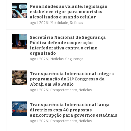
Penalidades ao volante: legislação
estabelece rigor para motoristas
alcoolizados e usando celular
ago 1, 2026
|
Mobilidade
,
Notícias
Secretário Nacional de Segurança
Pública defende cooperação
interfederativa contra o crime
organizado
ago 1, 2026
|
Notícias
,
Segurança
Transparência Internacional integra
programação do 21º Congresso da
Abraji em São Paulo
ago 1, 2026
|
Comportamento
,
Notícias
Transparência Internacional lança
diretrizes com 40 propostas
anticorrupção para governos estaduais
ago 1, 2026
|
Comportamento
,
Notícias