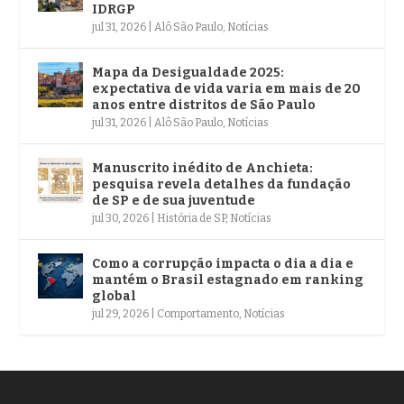
IDRGP
jul 31, 2026
|
Alô São Paulo
,
Notícias
Mapa da Desigualdade 2025:
expectativa de vida varia em mais de 20
anos entre distritos de São Paulo
jul 31, 2026
|
Alô São Paulo
,
Notícias
Manuscrito inédito de Anchieta:
pesquisa revela detalhes da fundação
de SP e de sua juventude
jul 30, 2026
|
História de SP
,
Notícias
Como a corrupção impacta o dia a dia e
mantém o Brasil estagnado em ranking
global
jul 29, 2026
|
Comportamento
,
Notícias