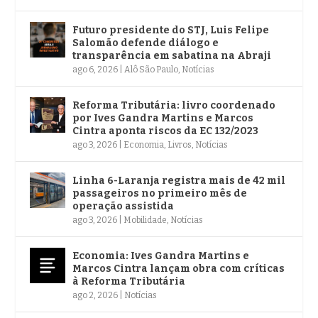
Futuro presidente do STJ, Luis Felipe
Salomão defende diálogo e
transparência em sabatina na Abraji
ago 6, 2026
|
Alô São Paulo
,
Notícias
Reforma Tributária: livro coordenado
por Ives Gandra Martins e Marcos
Cintra aponta riscos da EC 132/2023
ago 3, 2026
|
Economia
,
Livros
,
Notícias
Linha 6-Laranja registra mais de 42 mil
passageiros no primeiro mês de
operação assistida
ago 3, 2026
|
Mobilidade
,
Notícias
Economia: Ives Gandra Martins e
Marcos Cintra lançam obra com críticas
à Reforma Tributária
ago 2, 2026
|
Notícias