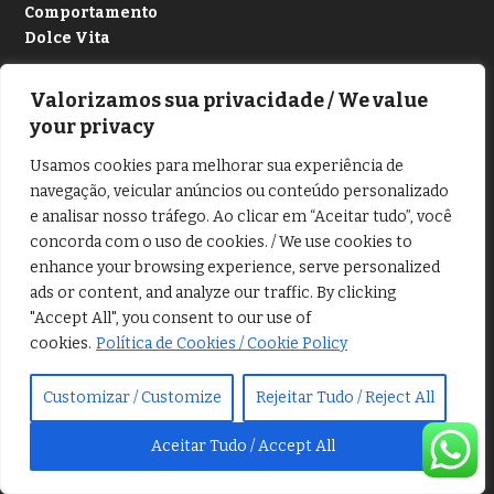
Comportamento
Dolce Vita
Medicina
Valorizamos sua privacidade / We value
Saúde
your privacy
Mulher
Usamos cookies para melhorar sua experiência de
navegação, veicular anúncios ou conteúdo personalizado
e analisar nosso tráfego. Ao clicar em “Aceitar tudo”, você
concorda com o uso de cookies. / We use cookies to
enhance your browsing experience, serve personalized
ads or content, and analyze our traffic. By clicking
CONHECIMENTOS
"Accept All", you consent to our use of
cookies.
Política de Cookies / Cookie Policy
Antropologia
Arqueologia
Customizar / Customize
Rejeitar Tudo / Reject All
Astronomia
Carros antigos
Aceitar Tudo / Accept All
Ciências
História