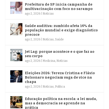
Prefeitura de SP inicia campanha de
multivacinação com foco no sarampo
ago 2, 2026
|
Notícias
Saúde auditiva: zumbido afeta 14% da
população mundial e exige diagnóstico
precoce
ago 2, 2026
|
Notícias
,
Saúde
Jet Lag: porque acontece e o que faz ao
seu corpo
ago 2, 2026
|
Medicina
,
Notícias
Eleições 2026: Tereza Cristina e Flávio
Bolsonaro negociam vaga de vice na
chapa
ago 2, 2026
|
Notícias
,
Política
Educação política na escola: a lei muda,
mas a democracia se aprende na
prática