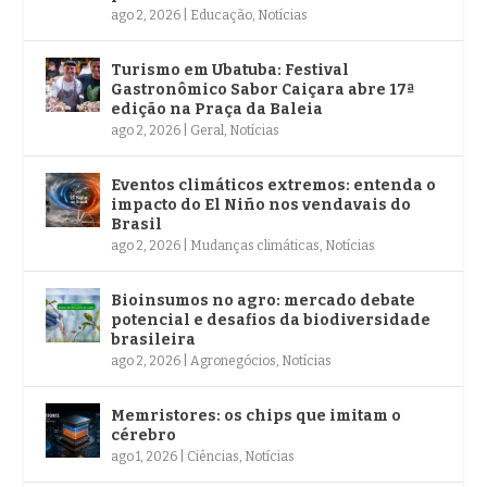
ago 2, 2026
|
Educação
,
Notícias
Turismo em Ubatuba: Festival
Gastronômico Sabor Caiçara abre 17ª
edição na Praça da Baleia
ago 2, 2026
|
Geral
,
Notícias
Eventos climáticos extremos: entenda o
impacto do El Niño nos vendavais do
Brasil
ago 2, 2026
|
Mudanças climáticas
,
Notícias
Bioinsumos no agro: mercado debate
potencial e desafios da biodiversidade
brasileira
ago 2, 2026
|
Agronegócios
,
Notícias
Memristores: os chips que imitam o
cérebro
ago 1, 2026
|
Ciências
,
Notícias