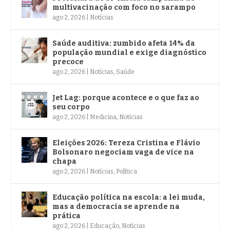
multivacinação com foco no sarampo
ago 2, 2026
|
Notícias
Saúde auditiva: zumbido afeta 14% da
população mundial e exige diagnóstico
precoce
ago 2, 2026
|
Notícias
,
Saúde
Jet Lag: porque acontece e o que faz ao
seu corpo
ago 2, 2026
|
Medicina
,
Notícias
Eleições 2026: Tereza Cristina e Flávio
Bolsonaro negociam vaga de vice na
chapa
ago 2, 2026
|
Notícias
,
Política
Educação política na escola: a lei muda,
mas a democracia se aprende na
prática
ago 2, 2026
|
Educação
,
Notícias