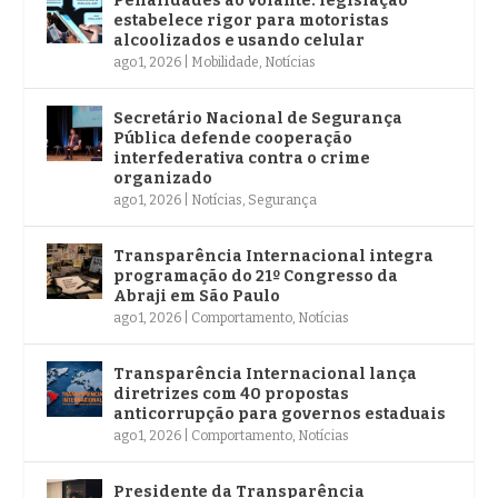
Penalidades ao volante: legislação
estabelece rigor para motoristas
alcoolizados e usando celular
ago 1, 2026
|
Mobilidade
,
Notícias
Secretário Nacional de Segurança
Pública defende cooperação
interfederativa contra o crime
organizado
ago 1, 2026
|
Notícias
,
Segurança
Transparência Internacional integra
programação do 21º Congresso da
Abraji em São Paulo
ago 1, 2026
|
Comportamento
,
Notícias
Transparência Internacional lança
diretrizes com 40 propostas
anticorrupção para governos estaduais
ago 1, 2026
|
Comportamento
,
Notícias
Presidente da Transparência