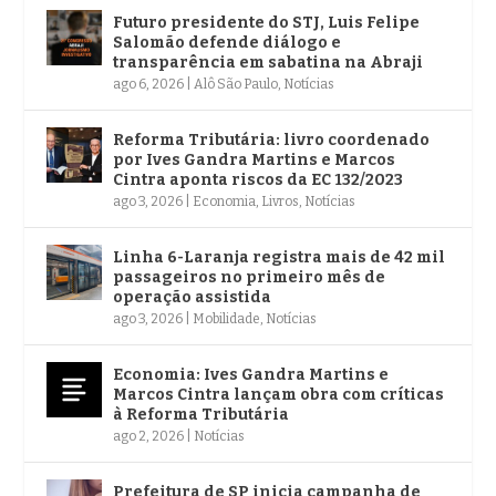
Futuro presidente do STJ, Luis Felipe
Salomão defende diálogo e
transparência em sabatina na Abraji
ago 6, 2026
|
Alô São Paulo
,
Notícias
Reforma Tributária: livro coordenado
por Ives Gandra Martins e Marcos
Cintra aponta riscos da EC 132/2023
ago 3, 2026
|
Economia
,
Livros
,
Notícias
Linha 6-Laranja registra mais de 42 mil
passageiros no primeiro mês de
operação assistida
ago 3, 2026
|
Mobilidade
,
Notícias
Economia: Ives Gandra Martins e
Marcos Cintra lançam obra com críticas
à Reforma Tributária
ago 2, 2026
|
Notícias
Prefeitura de SP inicia campanha de