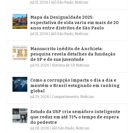
jul 31, 2026
|
Alô São Paulo
,
Notícias
Mapa da Desigualdade 2025:
expectativa de vida varia em mais de 20
anos entre distritos de São Paulo
jul 31, 2026
|
Alô São Paulo
,
Notícias
Manuscrito inédito de Anchieta:
pesquisa revela detalhes da fundação
de SP e de sua juventude
jul 30, 2026
|
História de SP
,
Notícias
Como a corrupção impacta o dia a dia e
mantém o Brasil estagnado em ranking
global
jul 29, 2026
|
Comportamento
,
Notícias
Estudo da USP cria semáforo inteligente
que reduz em até 71% o tempo de espera
do pedestre
jul 28, 2026
|
Alô São Paulo
,
Notícias