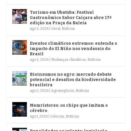
Turismo em Ubatuba: Festival
Gastronômico Sabor Caiçara abre 17ª
edição na Praça da Baleia
ago 2, 2026
|
Geral
,
Notícias
Eventos climáticos extremos: entenda o
impacto do El Niño nos vendavais do
Brasil
ago 2, 2026
|
Mudanças climáticas
,
Notícias
Bioinsumos no agro: mercado debate
potencial e desafios da biodiversidade
brasileira
ago 2, 2026
|
Agronegócios
,
Notícias
Memristores: os chips que imitam o
cérebro
ago 1, 2026
|
Ciências
,
Notícias