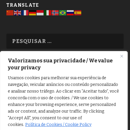
TRANSLATE
Valorizamos sua privacidade / We value
your privacy
TODAS OS ASSUNTOS
Usamos cookies para melhorar sua experiência de
navegação, veicular anúncios ou conteúdo personalizado
e analisar nosso tráfego. Ao clicar em “Aceitar tudo”, você
concorda com o uso de cookies. / We use cookies to
enhance your browsing experience, serve personalized
ads or content, and analyze our traffic. By clicking
Copyright © Alô Tatuapé 2013 / 2026
"Accept All", you consent to our use of
Desenvolvido por ALOSP MKT DIGITAL
cookies.
Política de Cookies / Cookie Policy