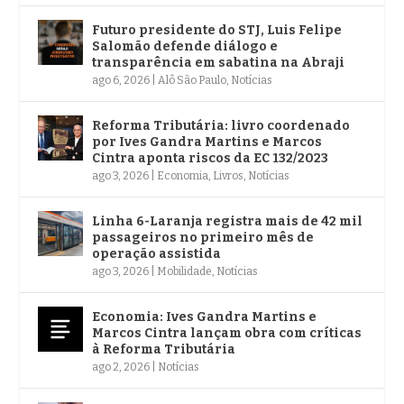
Futuro presidente do STJ, Luis Felipe
Salomão defende diálogo e
transparência em sabatina na Abraji
ago 6, 2026
|
Alô São Paulo
,
Notícias
Reforma Tributária: livro coordenado
por Ives Gandra Martins e Marcos
Cintra aponta riscos da EC 132/2023
ago 3, 2026
|
Economia
,
Livros
,
Notícias
Linha 6-Laranja registra mais de 42 mil
passageiros no primeiro mês de
operação assistida
ago 3, 2026
|
Mobilidade
,
Notícias
Economia: Ives Gandra Martins e
Marcos Cintra lançam obra com críticas
à Reforma Tributária
ago 2, 2026
|
Notícias