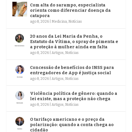
Com alta do sarampo, especialista
orienta como diferenciar doença da
catapora
ago 8, 2026
|
Medicina
,
Notícias
20 anos da Lei Maria da Penha, o
Estatuto da Vítima, o spray de pimenta e
a proteção à mulher ainda em falta
ago 8, 2026
|
Artigos
,
Notícias
Concessão de benefícios do INSS para
entregadores de App é justiça social
ago 8, 2026
|
Artigos
,
Notícias
Violência política de gênero: quando a
lei existe, mas a proteção não chega
ago 8, 2026
|
Artigos
,
Notícias
O tarifaço americano e o preço da
polarização: quando a conta chega ao
cidadão