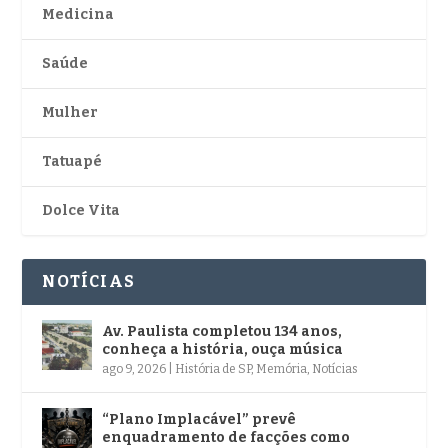
Medicina
Saúde
Mulher
Tatuapé
Dolce Vita
NOTÍCIAS
Av. Paulista completou 134 anos,
conheça a história, ouça música
ago 9, 2026
|
História de SP
,
Memória
,
Notícias
“Plano Implacável” prevê
enquadramento de facções como