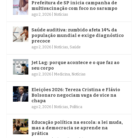
Prefeitura de SP inicia campanha de
multivacinação com foco no sarampo
ago 2, 2026
|
Notícias
Saúde auditiva: zumbido afeta 14% da
população mundial e exige diagnóstico
precoce
ago 2, 2026
|
Notícias
,
Saúde
Jet Lag: porque acontece e o que faz ao
seu corpo
ago 2, 2026
|
Medicina
,
Notícias
Eleições 2026: Tereza Cristina e Flávio
Bolsonaro negociam vaga de vice na
chapa
ago 2, 2026
|
Notícias
,
Política
Educação política na escola: a lei muda,
mas a democracia se aprende na
prática