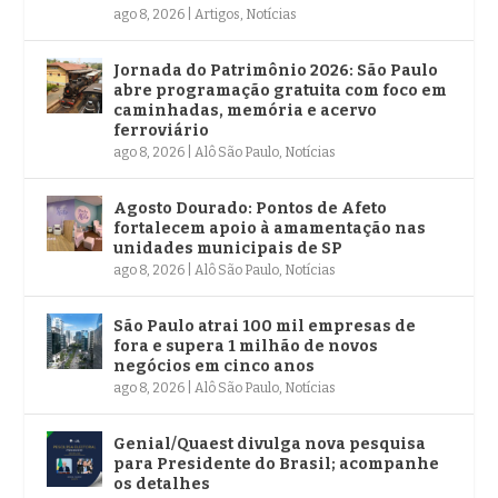
ago 8, 2026
|
Artigos
,
Notícias
Jornada do Patrimônio 2026: São Paulo
abre programação gratuita com foco em
caminhadas, memória e acervo
ferroviário
ago 8, 2026
|
Alô São Paulo
,
Notícias
Agosto Dourado: Pontos de Afeto
fortalecem apoio à amamentação nas
unidades municipais de SP
ago 8, 2026
|
Alô São Paulo
,
Notícias
São Paulo atrai 100 mil empresas de
fora e supera 1 milhão de novos
negócios em cinco anos
ago 8, 2026
|
Alô São Paulo
,
Notícias
Genial/Quaest divulga nova pesquisa
para Presidente do Brasil; acompanhe
os detalhes