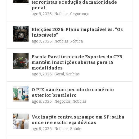
terroristas e redução da maioridade
penal
ago 9, 2026
|
Notícias
,
Segurança
Eleições 2026: Plano implacável vs. “Os
intocáveis”
ago 9, 2026
|
Notícias
,
Política
Escola Paralímpica de Esportes do CPB
mantém inscrições abertas para 15
modalidades
ago 9, 2026
|
Geral
,
Notícias
O PIX não é um pecado do comércio
exterior brasileiro
ago 8, 2026
|
Negócios
,
Notícias
Vacinação contra sarampo em SP: saiba
onde ir e esclareça dúvidas
ago 8, 2026
|
Notícias
,
Saúde