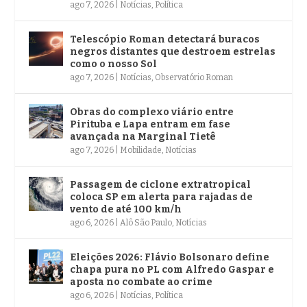
ago 7, 2026
|
Notícias
,
Política
Telescópio Roman detectará buracos
negros distantes que destroem estrelas
como o nosso Sol
ago 7, 2026
|
Notícias
,
Observatório Roman
Obras do complexo viário entre
Pirituba e Lapa entram em fase
avançada na Marginal Tietê
ago 7, 2026
|
Mobilidade
,
Notícias
Passagem de ciclone extratropical
coloca SP em alerta para rajadas de
vento de até 100 km/h
ago 6, 2026
|
Alô São Paulo
,
Notícias
Eleições 2026: Flávio Bolsonaro define
chapa pura no PL com Alfredo Gaspar e
aposta no combate ao crime
ago 6, 2026
|
Notícias
,
Política