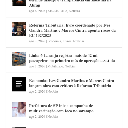
Abraji
ago 6, 2026
|
Alô São Paulo
,
Notícias
Reforma Tributária: livro coordenado por Ives
Gandra Martins e Marcos Cintra aponta riscos da
EC 132/2023
ago 3, 2026
|
Economia
,
Livros
,
Notícias
Linha 6-Laranja registra mais de 42 mil
passageiros no primeiro mês de operação assistida
ago 3, 2026
|
Mobilidade
,
Notícias
Economia: Ives Gandra Martins e Marcos Cintra
lançam obra com críticas à Reforma Tributária
ago 2, 2026
|
Notícias
Prefeitura de SP inicia campanha de
multivacinação com foco no sarampo
ago 2, 2026
|
Notícias