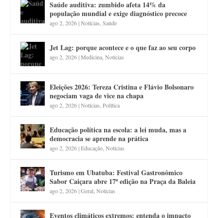
Saúde auditiva: zumbido afeta 14% da
população mundial e exige diagnóstico precoce
ago 2, 2026
|
Notícias
,
Saúde
Jet Lag: porque acontece e o que faz ao seu corpo
ago 2, 2026
|
Medicina
,
Notícias
Eleições 2026: Tereza Cristina e Flávio Bolsonaro
negociam vaga de vice na chapa
ago 2, 2026
|
Notícias
,
Política
Educação política na escola: a lei muda, mas a
democracia se aprende na prática
ago 2, 2026
|
Educação
,
Notícias
Turismo em Ubatuba: Festival Gastronômico
Sabor Caiçara abre 17ª edição na Praça da Baleia
ago 2, 2026
|
Geral
,
Notícias
Eventos climáticos extremos: entenda o impacto