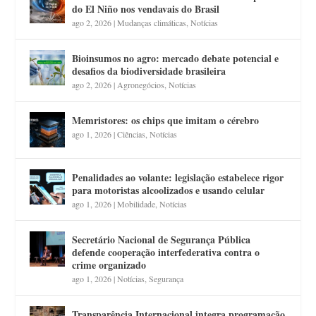
do El Niño nos vendavais do Brasil
ago 2, 2026
|
Mudanças climáticas
,
Notícias
Bioinsumos no agro: mercado debate potencial e
desafios da biodiversidade brasileira
ago 2, 2026
|
Agronegócios
,
Notícias
Memristores: os chips que imitam o cérebro
ago 1, 2026
|
Ciências
,
Notícias
Penalidades ao volante: legislação estabelece rigor
para motoristas alcoolizados e usando celular
ago 1, 2026
|
Mobilidade
,
Notícias
Secretário Nacional de Segurança Pública
defende cooperação interfederativa contra o
crime organizado
ago 1, 2026
|
Notícias
,
Segurança
Transparência Internacional integra programação