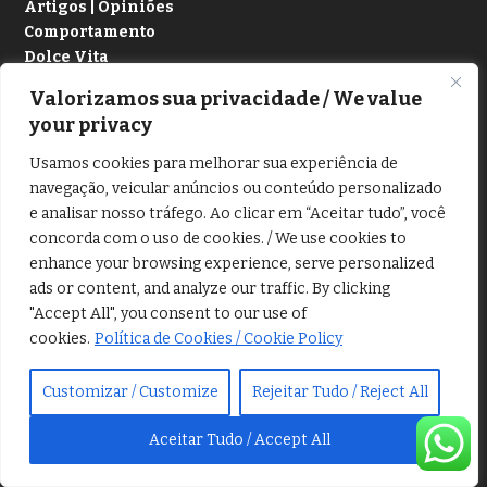
Artigos | Opiniões
Comportamento
Dolce Vita
Valorizamos sua privacidade / We value
Medicina
your privacy
Saúde
Mulher
Usamos cookies para melhorar sua experiência de
navegação, veicular anúncios ou conteúdo personalizado
e analisar nosso tráfego. Ao clicar em “Aceitar tudo”, você
concorda com o uso de cookies. / We use cookies to
enhance your browsing experience, serve personalized
ads or content, and analyze our traffic. By clicking
"Accept All", you consent to our use of
CONHECIMENTOS
cookies.
Política de Cookies / Cookie Policy
Antropologia
Customizar / Customize
Rejeitar Tudo / Reject All
Arqueologia
Astronomia
Aceitar Tudo / Accept All
Carros antigos
Ciências