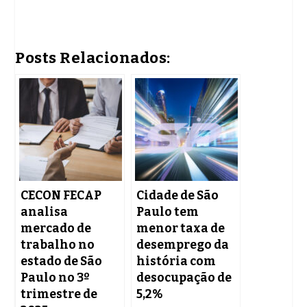
Posts Relacionados:
CECON FECAP
Cidade de São
analisa
Paulo tem
mercado de
menor taxa de
trabalho no
desemprego da
estado de São
história com
Paulo no 3º
desocupação de
trimestre de
5,2%