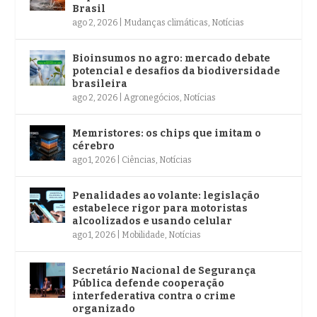
Brasil
ago 2, 2026
|
Mudanças climáticas
,
Notícias
Bioinsumos no agro: mercado debate
potencial e desafios da biodiversidade
brasileira
ago 2, 2026
|
Agronegócios
,
Notícias
Memristores: os chips que imitam o
cérebro
ago 1, 2026
|
Ciências
,
Notícias
Penalidades ao volante: legislação
estabelece rigor para motoristas
alcoolizados e usando celular
ago 1, 2026
|
Mobilidade
,
Notícias
Secretário Nacional de Segurança
Pública defende cooperação
interfederativa contra o crime
organizado