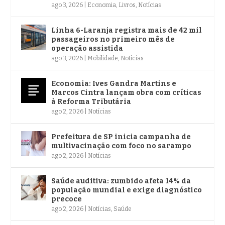
ago 3, 2026
|
Economia
,
Livros
,
Notícias
Linha 6-Laranja registra mais de 42 mil
passageiros no primeiro mês de
operação assistida
ago 3, 2026
|
Mobilidade
,
Notícias
Economia: Ives Gandra Martins e
Marcos Cintra lançam obra com críticas
à Reforma Tributária
ago 2, 2026
|
Notícias
Prefeitura de SP inicia campanha de
multivacinação com foco no sarampo
ago 2, 2026
|
Notícias
Saúde auditiva: zumbido afeta 14% da
população mundial e exige diagnóstico
precoce
ago 2, 2026
|
Notícias
,
Saúde