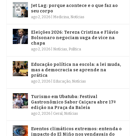
Jet Lag: porque acontece e o que faz ao
seu corpo
ago 2, 2026
|
Medicina
,
Notícias
Eleições 2026: Tereza Cristina e Flávio
Bolsonaro negociam vaga de vice na
chapa
ago 2, 2026
|
Notícias
,
Política
Educação política na escola: a lei muda,
mas a democracia se aprende na
prática
ago 2, 2026
|
Educação
,
Notícias
Turismo em Ubatuba: Festival
Gastronômico Sabor Caiçara abre 17ª
edição na Praça da Baleia
ago 2, 2026
|
Geral
,
Notícias
Eventos climáticos extremos: entenda o
impacto do El Niño nos vendavais do