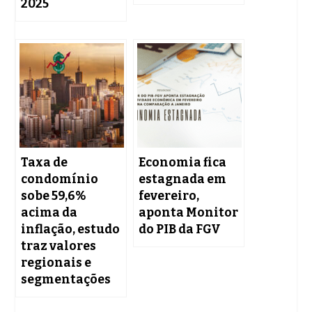
2025
Taxa de
Economia fica
condomínio
estagnada em
sobe 59,6%
fevereiro,
acima da
aponta Monitor
inflação, estudo
do PIB da FGV
traz valores
regionais e
segmentações