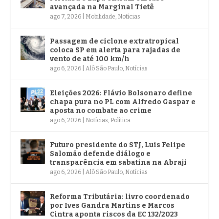
avançada na Marginal Tietê
ago 7, 2026
|
Mobilidade
,
Notícias
Passagem de ciclone extratropical
coloca SP em alerta para rajadas de
vento de até 100 km/h
ago 6, 2026
|
Alô São Paulo
,
Notícias
Eleições 2026: Flávio Bolsonaro define
chapa pura no PL com Alfredo Gaspar e
aposta no combate ao crime
ago 6, 2026
|
Notícias
,
Política
Futuro presidente do STJ, Luis Felipe
Salomão defende diálogo e
transparência em sabatina na Abraji
ago 6, 2026
|
Alô São Paulo
,
Notícias
Reforma Tributária: livro coordenado
por Ives Gandra Martins e Marcos
Cintra aponta riscos da EC 132/2023