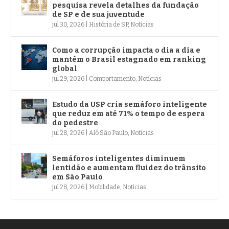
pesquisa revela detalhes da fundação
de SP e de sua juventude
jul 30, 2026
|
História de SP
,
Notícias
Como a corrupção impacta o dia a dia e
mantém o Brasil estagnado em ranking
global
jul 29, 2026
|
Comportamento
,
Notícias
Estudo da USP cria semáforo inteligente
que reduz em até 71% o tempo de espera
do pedestre
jul 28, 2026
|
Alô São Paulo
,
Notícias
Semáforos inteligentes diminuem
lentidão e aumentam fluidez do trânsito
em São Paulo
jul 28, 2026
|
Mobilidade
,
Notícias