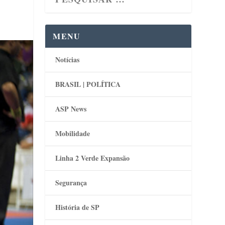
MENU
Notícias
BRASIL | POLÍTICA
ASP News
Mobilidade
Linha 2 Verde Expansão
Segurança
História de SP