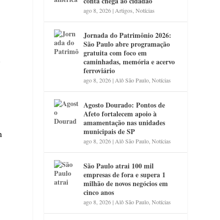
conta chega ao cidadão
a
ago 8, 2026
|
Artigos
,
Notícias
Jornada do Patrimônio 2026:
São Paulo abre programação
gratuita com foco em
)
caminhadas, memória e acervo
ferroviário
ago 8, 2026
|
Alô São Paulo
,
Notícias
Agosto Dourado: Pontos de
Afeto fortalecem apoio à
amamentação nas unidades
municipais de SP
m
ago 8, 2026
|
Alô São Paulo
,
Notícias
São Paulo atrai 100 mil
empresas de fora e supera 1
milhão de novos negócios em
cinco anos
ago 8, 2026
|
Alô São Paulo
,
Notícias