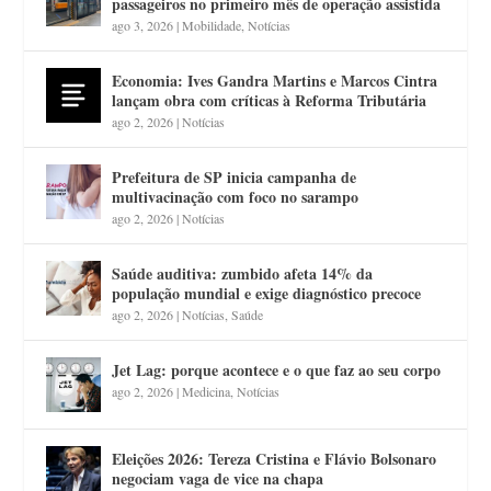
passageiros no primeiro mês de operação assistida
ago 3, 2026
|
Mobilidade
,
Notícias
Economia: Ives Gandra Martins e Marcos Cintra
lançam obra com críticas à Reforma Tributária
ago 2, 2026
|
Notícias
Prefeitura de SP inicia campanha de
multivacinação com foco no sarampo
ago 2, 2026
|
Notícias
Saúde auditiva: zumbido afeta 14% da
população mundial e exige diagnóstico precoce
ago 2, 2026
|
Notícias
,
Saúde
Jet Lag: porque acontece e o que faz ao seu corpo
ago 2, 2026
|
Medicina
,
Notícias
Eleições 2026: Tereza Cristina e Flávio Bolsonaro
negociam vaga de vice na chapa