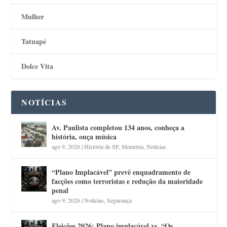
Mulher
Tatuapé
Dolce Vita
NOTÍCIAS
Av. Paulista completou 134 anos, conheça a
história, ouça música
ago 9, 2026
|
História de SP
,
Memória
,
Notícias
“Plano Implacável” prevê enquadramento de
facções como terroristas e redução da maioridade
penal
ago 9, 2026
|
Notícias
,
Segurança
Eleições 2026: Plano implacável vs. “Os