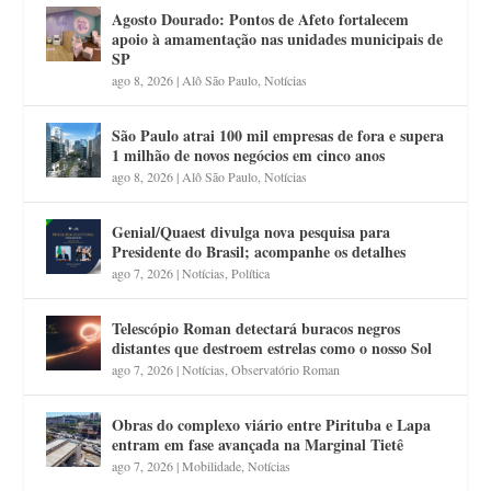
Agosto Dourado: Pontos de Afeto fortalecem
apoio à amamentação nas unidades municipais de
SP
ago 8, 2026
|
Alô São Paulo
,
Notícias
São Paulo atrai 100 mil empresas de fora e supera
1 milhão de novos negócios em cinco anos
ago 8, 2026
|
Alô São Paulo
,
Notícias
Genial/Quaest divulga nova pesquisa para
Presidente do Brasil; acompanhe os detalhes
ago 7, 2026
|
Notícias
,
Política
Telescópio Roman detectará buracos negros
distantes que destroem estrelas como o nosso Sol
ago 7, 2026
|
Notícias
,
Observatório Roman
Obras do complexo viário entre Pirituba e Lapa
entram em fase avançada na Marginal Tietê
ago 7, 2026
|
Mobilidade
,
Notícias