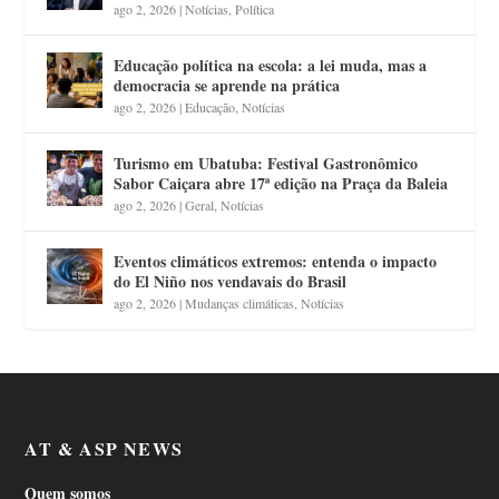
ago 2, 2026
|
Notícias
,
Política
Educação política na escola: a lei muda, mas a
democracia se aprende na prática
ago 2, 2026
|
Educação
,
Notícias
Turismo em Ubatuba: Festival Gastronômico
Sabor Caiçara abre 17ª edição na Praça da Baleia
ago 2, 2026
|
Geral
,
Notícias
Eventos climáticos extremos: entenda o impacto
do El Niño nos vendavais do Brasil
ago 2, 2026
|
Mudanças climáticas
,
Notícias
AT & ASP NEWS
Quem somos