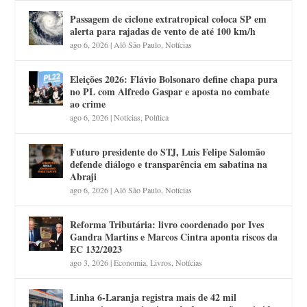
Passagem de ciclone extratropical coloca SP em
alerta para rajadas de vento de até 100 km/h
ago 6, 2026
|
Alô São Paulo
,
Notícias
Eleições 2026: Flávio Bolsonaro define chapa pura
no PL com Alfredo Gaspar e aposta no combate
ao crime
ago 6, 2026
|
Notícias
,
Política
Futuro presidente do STJ, Luis Felipe Salomão
defende diálogo e transparência em sabatina na
Abraji
ago 6, 2026
|
Alô São Paulo
,
Notícias
Reforma Tributária: livro coordenado por Ives
Gandra Martins e Marcos Cintra aponta riscos da
EC 132/2023
ago 3, 2026
|
Economia
,
Livros
,
Notícias
Linha 6-Laranja registra mais de 42 mil