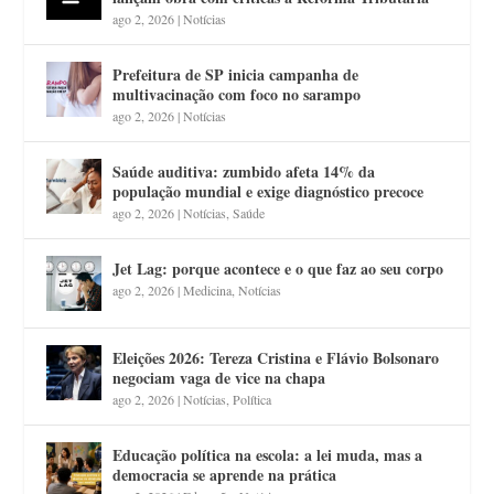
ago 2, 2026
|
Notícias
Prefeitura de SP inicia campanha de
multivacinação com foco no sarampo
ago 2, 2026
|
Notícias
Saúde auditiva: zumbido afeta 14% da
população mundial e exige diagnóstico precoce
ago 2, 2026
|
Notícias
,
Saúde
Jet Lag: porque acontece e o que faz ao seu corpo
ago 2, 2026
|
Medicina
,
Notícias
Eleições 2026: Tereza Cristina e Flávio Bolsonaro
negociam vaga de vice na chapa
ago 2, 2026
|
Notícias
,
Política
Educação política na escola: a lei muda, mas a
democracia se aprende na prática