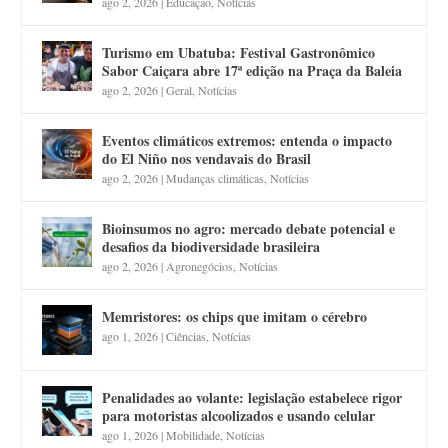
ago 2, 2026
|
Educação
,
Notícias
Turismo em Ubatuba: Festival Gastronômico
Sabor Caiçara abre 17ª edição na Praça da Baleia
ago 2, 2026
|
Geral
,
Notícias
Eventos climáticos extremos: entenda o impacto
do El Niño nos vendavais do Brasil
ago 2, 2026
|
Mudanças climáticas
,
Notícias
Bioinsumos no agro: mercado debate potencial e
desafios da biodiversidade brasileira
ago 2, 2026
|
Agronegócios
,
Notícias
Memristores: os chips que imitam o cérebro
ago 1, 2026
|
Ciências
,
Notícias
Penalidades ao volante: legislação estabelece rigor
para motoristas alcoolizados e usando celular
ago 1, 2026
|
Mobilidade
,
Notícias