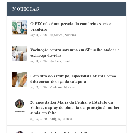
NOTÍCIAS
O PIX não é um pecado do comércio exterior
brasileiro
ago 8, 2026
|
Negócios
,
Notícias
Vacinação contra sarampo em SP: saiba onde ir e
esclareça dúvidas
ago 8, 2026
|
Notícias
,
Saúde
Com alta do sarampo, especialista orienta como
diferenciar doença da catapora
ago 8, 2026
|
Medicina
,
Notícias
20 anos da Lei Maria da Penha, o Estatuto da
Vítima, o spray de pimenta e a proteção à mulher
ainda em falta
ago 8, 2026
|
Artigos
,
Notícias