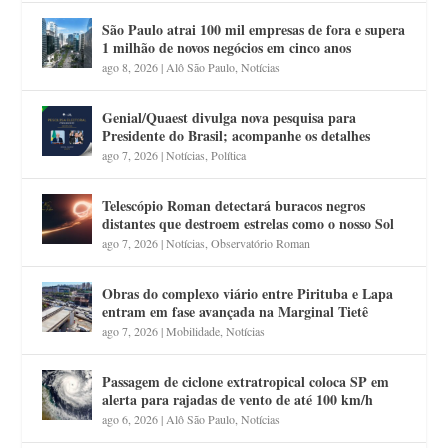
São Paulo atrai 100 mil empresas de fora e supera
1 milhão de novos negócios em cinco anos
ago 8, 2026
|
Alô São Paulo
,
Notícias
Genial/Quaest divulga nova pesquisa para
Presidente do Brasil; acompanhe os detalhes
ago 7, 2026
|
Notícias
,
Política
Telescópio Roman detectará buracos negros
distantes que destroem estrelas como o nosso Sol
ago 7, 2026
|
Notícias
,
Observatório Roman
Obras do complexo viário entre Pirituba e Lapa
entram em fase avançada na Marginal Tietê
ago 7, 2026
|
Mobilidade
,
Notícias
Passagem de ciclone extratropical coloca SP em
alerta para rajadas de vento de até 100 km/h
ago 6, 2026
|
Alô São Paulo
,
Notícias