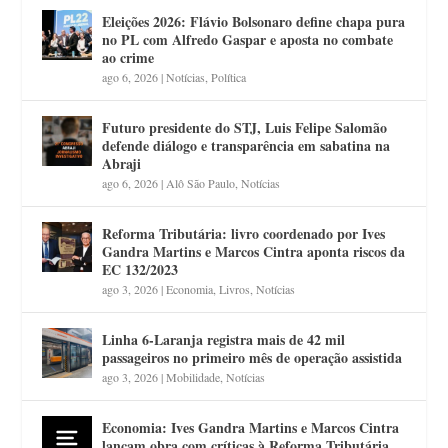
Eleições 2026: Flávio Bolsonaro define chapa pura
no PL com Alfredo Gaspar e aposta no combate
ao crime
ago 6, 2026
|
Notícias
,
Política
Futuro presidente do STJ, Luis Felipe Salomão
defende diálogo e transparência em sabatina na
Abraji
ago 6, 2026
|
Alô São Paulo
,
Notícias
Reforma Tributária: livro coordenado por Ives
Gandra Martins e Marcos Cintra aponta riscos da
EC 132/2023
ago 3, 2026
|
Economia
,
Livros
,
Notícias
Linha 6-Laranja registra mais de 42 mil
passageiros no primeiro mês de operação assistida
ago 3, 2026
|
Mobilidade
,
Notícias
Economia: Ives Gandra Martins e Marcos Cintra
lançam obra com críticas à Reforma Tributária