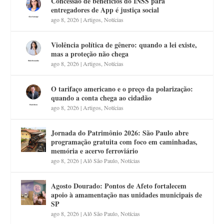
Concessão de benefícios do INSS para
entregadores de App é justiça social
ago 8, 2026
|
Artigos
,
Notícias
Violência política de gênero: quando a lei existe,
mas a proteção não chega
ago 8, 2026
|
Artigos
,
Notícias
O tarifaço americano e o preço da polarização:
quando a conta chega ao cidadão
ago 8, 2026
|
Artigos
,
Notícias
Jornada do Patrimônio 2026: São Paulo abre
programação gratuita com foco em caminhadas,
memória e acervo ferroviário
ago 8, 2026
|
Alô São Paulo
,
Notícias
Agosto Dourado: Pontos de Afeto fortalecem
apoio à amamentação nas unidades municipais de
SP
ago 8, 2026
|
Alô São Paulo
,
Notícias