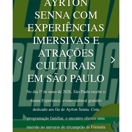
AYRTON
SENNA COM
EXPERIÊNCIAS
IMERSIVAS E
ATRAÇÕES
CULTURAIS
EM SÃO PAULO
No dia 1º de maio de 2026, São Paulo recebe o
Senna Experience, evento cultural gratuito
dedicado aos fãs de Ayrton Senna. Com
programação familiar, o encontro oferece uma
imersão no universo do tricampeão de Fórmula