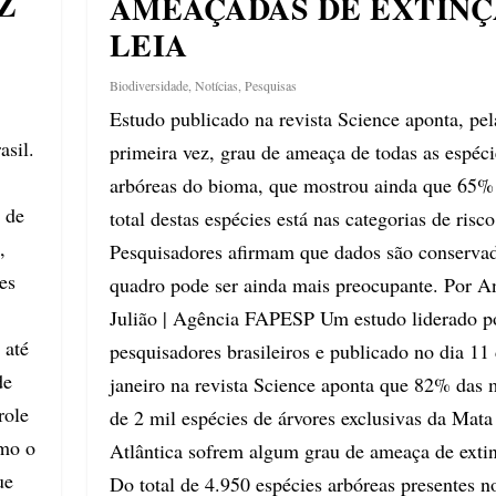
Z
AMEAÇADAS DE EXTINÇ
LEIA
Biodiversidade
,
Notícias
,
Pesquisas
Estudo publicado na revista Science aponta, pel
asil.
primeira vez, grau de ameaça de todas as espéci
a
arbóreas do bioma, que mostrou ainda que 65%
 de
total destas espécies está nas categorias de risco
,
Pesquisadores afirmam que dados são conservad
es
quadro pode ser ainda mais preocupante. Por A
Julião | Agência FAPESP Um estudo liderado p
 até
pesquisadores brasileiros e publicado no dia 11
de
janeiro na revista Science aponta que 82% das 
role
de 2 mil espécies de árvores exclusivas da Mata
omo o
Atlântica sofrem algum grau de ameaça de exti
ue
Do total de 4.950 espécies arbóreas presentes n