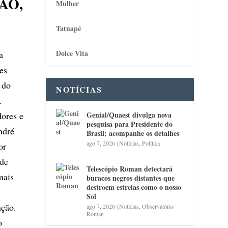
ÃO,
Mulher
Tatuapé
Dolce Vita
a
es
 do
NOTÍCIAS
.
ores e
Genial/Quaest divulga nova
pesquisa para Presidente do
ndré
Brasil; acompanhe os detalhes
ago 7, 2026
|
Notícias
,
Política
or
 de
Telescópio Roman detectará
mais
buracos negros distantes que
destroem estrelas como o nosso
Sol
nção.
ago 7, 2026
|
Notícias
,
Observatório
Roman
o