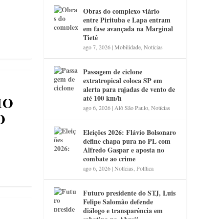
Obras do complexo viário
entre Pirituba e Lapa entram
em fase avançada na Marginal
Tietê
ago 7, 2026
|
Mobilidade
,
Notícias
Passagem de ciclone
extratropical coloca SP em
alerta para rajadas de vento de
HO
até 100 km/h
ago 6, 2026
|
Alô São Paulo
,
Notícias
O
Eleições 2026: Flávio Bolsonaro
define chapa pura no PL com
Alfredo Gaspar e aposta no
combate ao crime
ago 6, 2026
|
Notícias
,
Política
Futuro presidente do STJ, Luis
Felipe Salomão defende
diálogo e transparência em