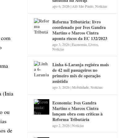
sabatina na Abraji
ago 6, 2026
|
Alô São Paulo
,
Notícias
Reforma Tributária: livro
coordenado por Ives Gandra
Martins e Marcos Cintra
o com
aponta riscos da EC 132/2023
ago 3, 2026
|
Economia
,
Livros
,
o
Notícias
Linha 6-Laranja registra mais
 uma
de 42 mil passageiros no
primeiro mês de operação
assistida
ago 3, 2026
|
Mobilidade
,
Notícias
 (Inia
Economia: Ives Gandra
Martins e Marcos Cintra
o ou
lançam obra com críticas à
Reforma Tributária
ias
ago 2, 2026
|
Notícias
hos de