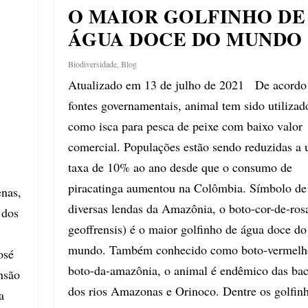
O MAIOR GOLFINHO DE
ÁGUA DOCE DO MUNDO
Biodiversidade
,
Blog
Atualizado em 13 de julho de 2021 De acord
fontes governamentais, animal tem sido utilizad
como isca para pesca de peixe com baixo valor
comercial. Populações estão sendo reduzidas a
taxa de 10% ao ano desde que o consumo de
piracatinga aumentou na Colômbia. Símbolo de
enas,
diversas lendas da Amazônia, o boto-cor-de-rosa
 dos
geoffrensis) é o maior golfinho de água doce do
o
mundo. Também conhecido como boto-vermelh
osé
boto-da-amazônia, o animal é endêmico das bac
nsão
dos rios Amazonas e Orinoco. Dentre os golfin
a