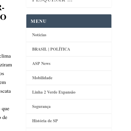
-
ÃO
MENU
Notícias
BRASIL | POLÍTICA
clima
ASP News
uziram
os
Mobilidade
 em
ascata
Linha 2 Verde Expansão
Segurança
o que
o de
História de SP