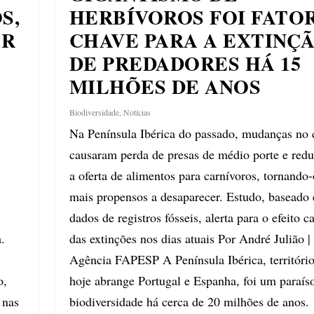
S,
HERBÍVOROS FOI FATOR
AR
CHAVE PARA A EXTINÇ
DE PREDADORES HÁ 15
MILHÕES DE ANOS
Biodiversidade
,
Notícias
Na Península Ibérica do passado, mudanças no 
causaram perda de presas de médio porte e red
a oferta de alimentos para carnívoros, tornando-
mais propensos a desaparecer. Estudo, baseado
dados de registros fósseis, alerta para o efeito c
.
das extinções nos dias atuais Por André Julião |
Agência FAPESP A Península Ibérica, territóri
o,
hoje abrange Portugal e Espanha, foi um paraís
 nas
biodiversidade há cerca de 20 milhões de anos.