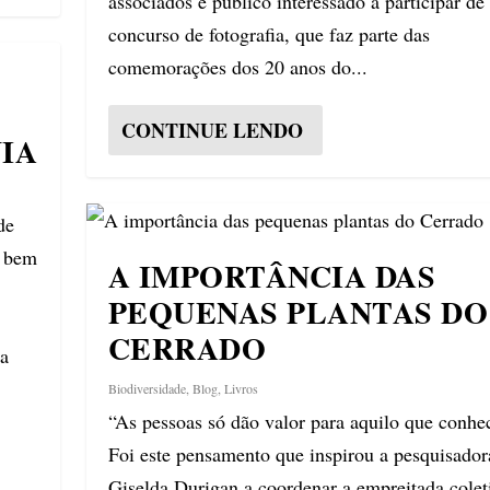
associados e público interessado a participar d
concurso de fotografia, que faz parte das
comemorações dos 20 anos do...
CONTINUE LENDO
IA
de
o bem
A IMPORTÂNCIA DAS
PEQUENAS PLANTAS DO
CERRADO
da
Biodiversidade
,
Blog
,
Livros
“As pessoas só dão valor para aquilo que conhe
Foi este pensamento que inspirou a pesquisador
Giselda Durigan a coordenar a empreitada colet