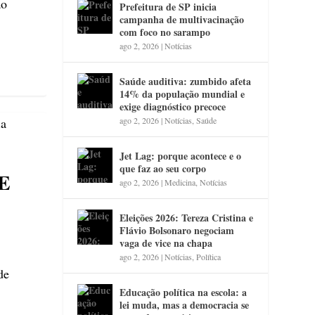
ão
Prefeitura de SP inicia
campanha de multivacinação
com foco no sarampo
ago 2, 2026
|
Notícias
Saúde auditiva: zumbido afeta
14% da população mundial e
exige diagnóstico precoce
ago 2, 2026
|
Notícias
,
Saúde
Jet Lag: porque acontece e o
que faz ao seu corpo
E
ago 2, 2026
|
Medicina
,
Notícias
Eleições 2026: Tereza Cristina e
Flávio Bolsonaro negociam
vaga de vice na chapa
ago 2, 2026
|
Notícias
,
Política
de
Educação política na escola: a
lei muda, mas a democracia se