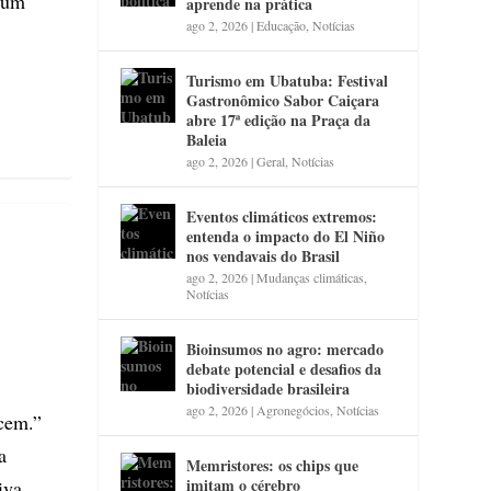
e um
aprende na prática
ago 2, 2026
|
Educação
,
Notícias
Turismo em Ubatuba: Festival
Gastronômico Sabor Caiçara
abre 17ª edição na Praça da
Baleia
ago 2, 2026
|
Geral
,
Notícias
Eventos climáticos extremos:
entenda o impacto do El Niño
nos vendavais do Brasil
ago 2, 2026
|
Mudanças climáticas
,
Notícias
Bioinsumos no agro: mercado
debate potencial e desafios da
biodiversidade brasileira
ago 2, 2026
|
Agronegócios
,
Notícias
cem.”
a
Memristores: os chips que
imitam o cérebro
iva