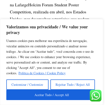
na LafargeHolcim Forum Student Poster
Competition, realizada em abril, nos Estados
Unidos, por desenvolver estratégias que podem
melhorar o conforto ambiental em edificações e
Valorizamos sua privacidade / We value your
privacy
espaços públicos da favela de Paraisópolis, em
São Paulo...
Usamos cookies para melhorar sua experiência de navegação,
veicular anúncios ou conteúdo personalizado e analisar nosso
tráfego. Ao clicar em “Aceitar tudo”, você concorda com o uso de
CONTINUE LENDO
cookies. / We use cookies to enhance your browsing experience,
serve personalized ads or content, and analyze our traffic. By
clicking "Accept All", you consent to our use of
cookies.
Política de Cookies / Cookie Policy
Customizar / Customize
Rejeitar Tudo / Reject All
Aceitar Tudo / Accept All