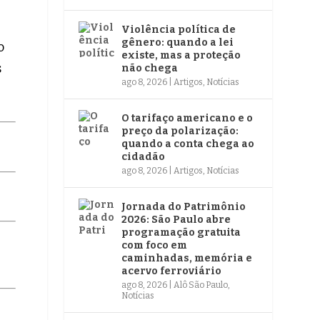
Violência política de
gênero: quando a lei
o
existe, mas a proteção
s
não chega
ago 8, 2026
|
Artigos
,
Notícias
O tarifaço americano e o
preço da polarização:
quando a conta chega ao
cidadão
ago 8, 2026
|
Artigos
,
Notícias
Jornada do Patrimônio
2026: São Paulo abre
programação gratuita
com foco em
caminhadas, memória e
acervo ferroviário
ago 8, 2026
|
Alô São Paulo
,
Notícias