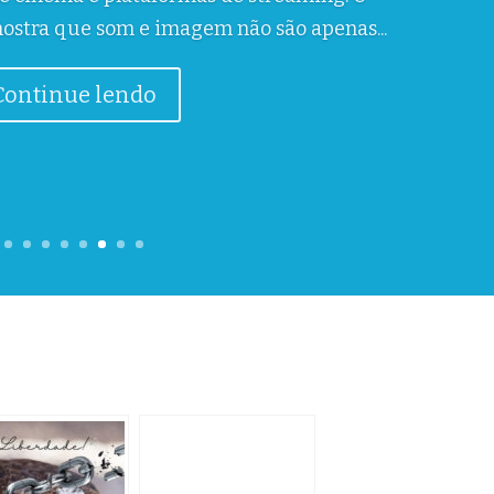
 em todos os níveis, especialmente sêniores,
adoção de IA e transformação digital nas
 de profissionais qualificados em...
Continue lendo