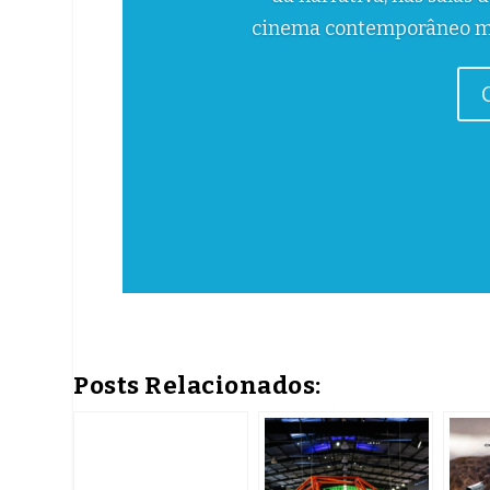
profissionais qualificados
o que impacta inovação, 
empresas A escassez
Posts Relacionados: