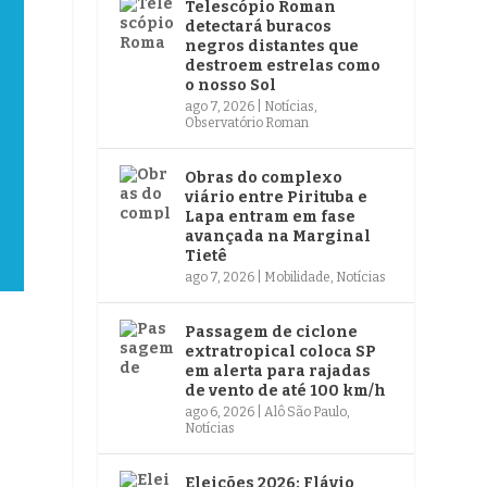
Telescópio Roman
detectará buracos
negros distantes que
destroem estrelas como
o nosso Sol
ago 7, 2026
|
Notícias
,
Observatório Roman
Obras do complexo
viário entre Pirituba e
Lapa entram em fase
avançada na Marginal
Tietê
ago 7, 2026
|
Mobilidade
,
Notícias
Passagem de ciclone
extratropical coloca SP
em alerta para rajadas
de vento de até 100 km/h
ago 6, 2026
|
Alô São Paulo
,
Notícias
Eleições 2026: Flávio