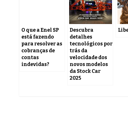
O que a Enel SP
Descubra
Lib
está fazendo
detalhes
para resolver as
tecnológicos por
cobranças de
trás da
contas
velocidade dos
indevidas?
novos modelos
da Stock Car
2025