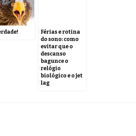
erdade!
Férias e rotina
do sono: como
evitar que o
descanso
bagunce o
relógio
biológico e o jet
lag