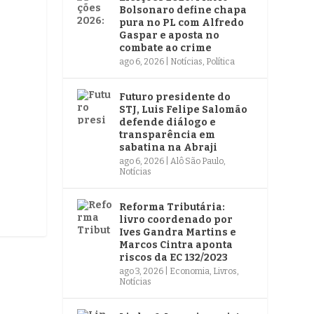
Bolsonaro define chapa
pura no PL com Alfredo
Gaspar e aposta no
combate ao crime
ago 6, 2026
|
Notícias
,
Política
Futuro presidente do
STJ, Luis Felipe Salomão
defende diálogo e
transparência em
sabatina na Abraji
ago 6, 2026
|
Alô São Paulo
,
Notícias
Reforma Tributária:
livro coordenado por
Ives Gandra Martins e
Marcos Cintra aponta
riscos da EC 132/2023
ago 3, 2026
|
Economia
,
Livros
,
Notícias