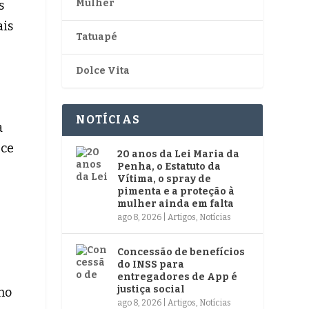
Mulher
s
ais
Tatuapé
Dolce Vita
NOTÍCIAS
a
ece
20 anos da Lei Maria da
Penha, o Estatuto da
Vítima, o spray de
pimenta e a proteção à
mulher ainda em falta
ago 8, 2026
|
Artigos
,
Notícias
Concessão de benefícios
do INSS para
entregadores de App é
justiça social
mo
ago 8, 2026
|
Artigos
,
Notícias