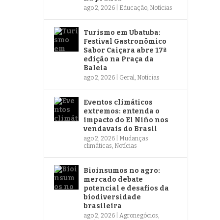
ago 2, 2026
|
Educação
,
Notícias
Turismo em Ubatuba:
Festival Gastronômico
Sabor Caiçara abre 17ª
edição na Praça da
Baleia
ago 2, 2026
|
Geral
,
Notícias
Eventos climáticos
extremos: entenda o
impacto do El Niño nos
vendavais do Brasil
ago 2, 2026
|
Mudanças
climáticas
,
Notícias
Bioinsumos no agro:
mercado debate
potencial e desafios da
biodiversidade
brasileira
ago 2, 2026
|
Agronegócios
,