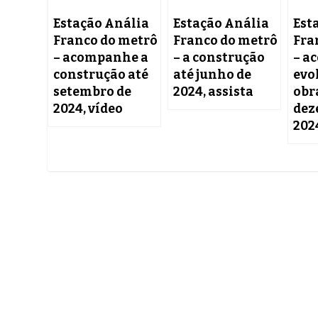
Estação Anália
Estação Anália
Est
Franco do metrô
Franco do metrô
Fra
– acompanhe a
– a construção
– a
construção até
até junho de
evo
setembro de
2024, assista
obr
2024, vídeo
dez
202