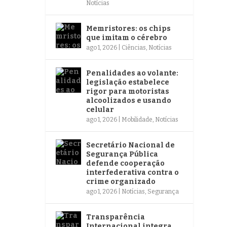
Notícias
Memristores: os chips
que imitam o cérebro
ago 1, 2026
|
Ciências
,
Notícias
Penalidades ao volante:
legislação estabelece
rigor para motoristas
alcoolizados e usando
celular
ago 1, 2026
|
Mobilidade
,
Notícias
Secretário Nacional de
Segurança Pública
defende cooperação
interfederativa contra o
crime organizado
ago 1, 2026
|
Notícias
,
Segurança
Transparência
Internacional integra