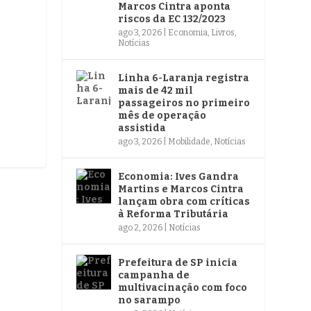
Marcos Cintra aponta
riscos da EC 132/2023
ago 3, 2026
|
Economia
,
Livros
,
Notícias
Linha 6-Laranja registra
mais de 42 mil
passageiros no primeiro
mês de operação
assistida
ago 3, 2026
|
Mobilidade
,
Notícias
Economia: Ives Gandra
Martins e Marcos Cintra
lançam obra com críticas
à Reforma Tributária
ago 2, 2026
|
Notícias
Prefeitura de SP inicia
campanha de
multivacinação com foco
no sarampo