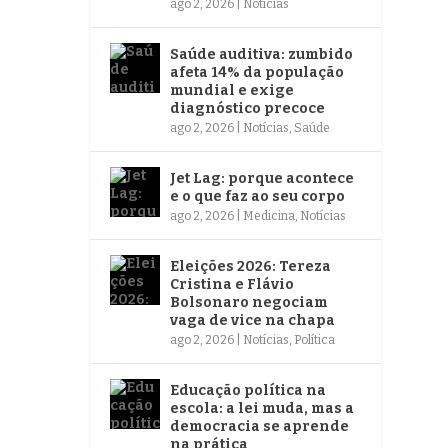
ago 2, 2026
|
Notícias
Saúde auditiva: zumbido
afeta 14% da população
mundial e exige
diagnóstico precoce
ago 2, 2026
|
Notícias
,
Saúde
Jet Lag: porque acontece
e o que faz ao seu corpo
ago 2, 2026
|
Medicina
,
Notícias
Eleições 2026: Tereza
Cristina e Flávio
Bolsonaro negociam
vaga de vice na chapa
ago 2, 2026
|
Notícias
,
Política
Educação política na
escola: a lei muda, mas a
democracia se aprende
na prática