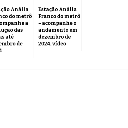
ação Anália
Estação Anália
nco do metrô
Franco do metrô
companhe a
– acompanhe o
lução das
andamento em
as até
dezembro de
embro de
2024, vídeo
4