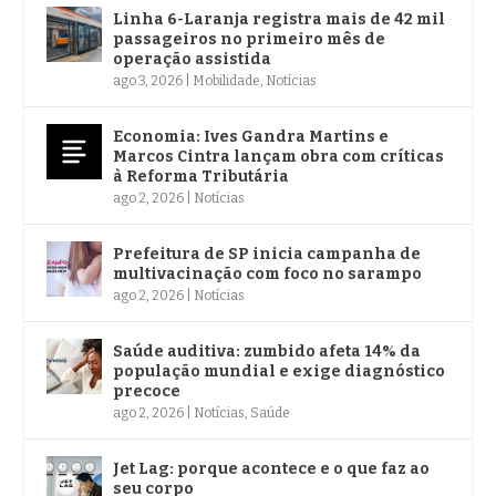
Linha 6-Laranja registra mais de 42 mil
passageiros no primeiro mês de
operação assistida
ago 3, 2026
|
Mobilidade
,
Notícias
Economia: Ives Gandra Martins e
Marcos Cintra lançam obra com críticas
à Reforma Tributária
ago 2, 2026
|
Notícias
Prefeitura de SP inicia campanha de
multivacinação com foco no sarampo
ago 2, 2026
|
Notícias
Saúde auditiva: zumbido afeta 14% da
população mundial e exige diagnóstico
precoce
ago 2, 2026
|
Notícias
,
Saúde
Jet Lag: porque acontece e o que faz ao
seu corpo