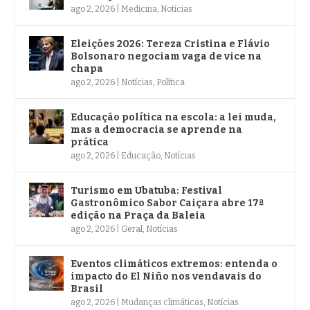
ago 2, 2026
|
Medicina
,
Notícias
Eleições 2026: Tereza Cristina e Flávio
Bolsonaro negociam vaga de vice na
chapa
ago 2, 2026
|
Notícias
,
Política
Educação política na escola: a lei muda,
mas a democracia se aprende na
prática
ago 2, 2026
|
Educação
,
Notícias
Turismo em Ubatuba: Festival
Gastronômico Sabor Caiçara abre 17ª
edição na Praça da Baleia
ago 2, 2026
|
Geral
,
Notícias
Eventos climáticos extremos: entenda o
impacto do El Niño nos vendavais do
Brasil
ago 2, 2026
|
Mudanças climáticas
,
Notícias