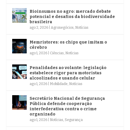
Bioinsumos no agro: mercado debate
potencial e desafios da biodiversidade
brasileira
ago 2, 2026
|
Agronegócios
,
Notícias
Memristores: os chips que imitam o
cérebro
ago 1, 2026
|
Ciências
,
Notícias
Penalidades ao volante: legislação
estabelece rigor para motoristas
alcoolizados e usando celular
ago 1, 2026
|
Mobilidade
,
Notícias
Secretário Nacional de Segurança
Pública defende cooperação
interfederativa contra o crime
organizado
ago 1, 2026
|
Notícias
,
Segurança