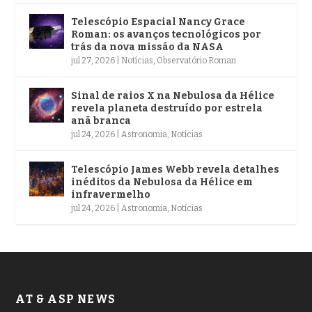
Telescópio Espacial Nancy Grace
Roman: os avanços tecnológicos por
trás da nova missão da NASA
jul 27, 2026
|
Notícias
,
Observatório Roman
Sinal de raios X na Nebulosa da Hélice
revela planeta destruído por estrela
anã branca
jul 24, 2026
|
Astronomia
,
Notícias
Telescópio James Webb revela detalhes
inéditos da Nebulosa da Hélice em
infravermelho
jul 24, 2026
|
Astronomia
,
Notícias
AT & ASP NEWS