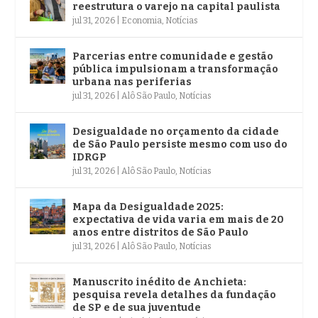
reestrutura o varejo na capital paulista
jul 31, 2026
|
Economia
,
Notícias
Parcerias entre comunidade e gestão
pública impulsionam a transformação
urbana nas periferias
jul 31, 2026
|
Alô São Paulo
,
Notícias
Desigualdade no orçamento da cidade
de São Paulo persiste mesmo com uso do
IDRGP
jul 31, 2026
|
Alô São Paulo
,
Notícias
Mapa da Desigualdade 2025:
expectativa de vida varia em mais de 20
anos entre distritos de São Paulo
jul 31, 2026
|
Alô São Paulo
,
Notícias
Manuscrito inédito de Anchieta:
pesquisa revela detalhes da fundação
de SP e de sua juventude