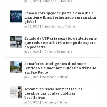
jul 30, 2026
|
História de SP
,
Notícias
Como a corrupção impacta o dia a dia e
mantém o Brasil estagnado em ranking
global
jul 29, 2026
|
Comportamento
,
Notícias
Estudo da USP cria semáforo inteligente
que reduz em até 71% o tempo de espera
do pedestre
jul 28, 2026
|
Alô São Paulo
,
Notícias
Semáforos inteligentes diminuem
lentidão e aumentam fluidez do trânsito
em São Paulo
jul 28, 2026
|
Mobilidade
,
Notícias
Arcabouço fiscal sob pressão: os
desafios das contas públicas
brasileiras
jul 27, 2026
|
Economia
,
Notícias