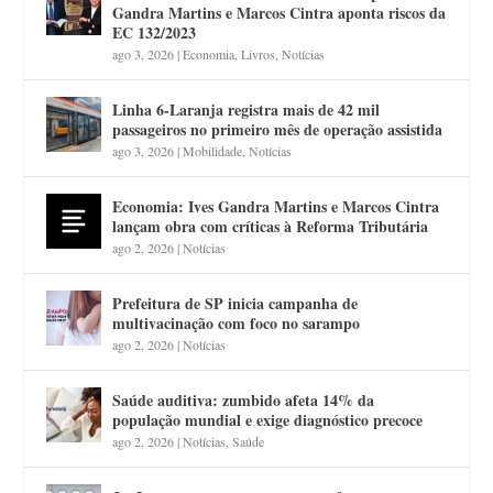
Gandra Martins e Marcos Cintra aponta riscos da
EC 132/2023
ago 3, 2026
|
Economia
,
Livros
,
Notícias
Linha 6-Laranja registra mais de 42 mil
passageiros no primeiro mês de operação assistida
ago 3, 2026
|
Mobilidade
,
Notícias
Economia: Ives Gandra Martins e Marcos Cintra
lançam obra com críticas à Reforma Tributária
ago 2, 2026
|
Notícias
Prefeitura de SP inicia campanha de
multivacinação com foco no sarampo
ago 2, 2026
|
Notícias
Saúde auditiva: zumbido afeta 14% da
população mundial e exige diagnóstico precoce
ago 2, 2026
|
Notícias
,
Saúde