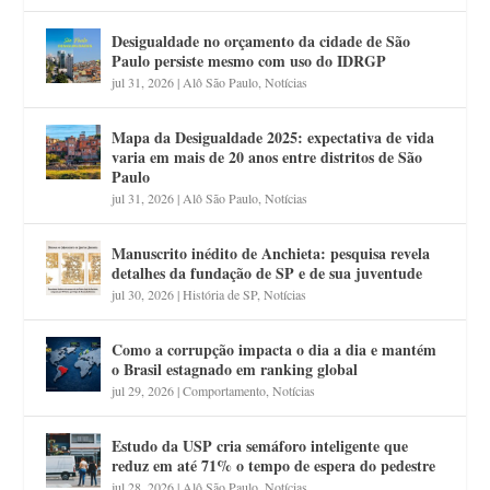
Desigualdade no orçamento da cidade de São
Paulo persiste mesmo com uso do IDRGP
jul 31, 2026
|
Alô São Paulo
,
Notícias
Mapa da Desigualdade 2025: expectativa de vida
varia em mais de 20 anos entre distritos de São
Paulo
jul 31, 2026
|
Alô São Paulo
,
Notícias
Manuscrito inédito de Anchieta: pesquisa revela
detalhes da fundação de SP e de sua juventude
jul 30, 2026
|
História de SP
,
Notícias
Como a corrupção impacta o dia a dia e mantém
o Brasil estagnado em ranking global
jul 29, 2026
|
Comportamento
,
Notícias
Estudo da USP cria semáforo inteligente que
reduz em até 71% o tempo de espera do pedestre
jul 28, 2026
|
Alô São Paulo
,
Notícias