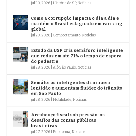
jul 30, 2026
|
História de SP
,
Notícias
Como a corrupção impacta o dia a dia e
mantém o Brasil estagnado em ranking
global
jul 29, 2026
|
Comportamento
,
Notícias
Estudo da USP cria semáforo inteligente
que reduz em até 71% o tempo de espera
do pedestre
jul 28, 2026
|
Alô São Paulo
,
Notícias
Semáforos inteligentes diminuem
lentidão e aumentam fluidez do trânsito
em São Paulo
jul 28, 2026
|
Mobilidade
,
Notícias
Arcabouço fiscal sob pressão: os
desafios das contas públicas
brasileiras
jul 27, 2026
|
Economia
,
Notícias