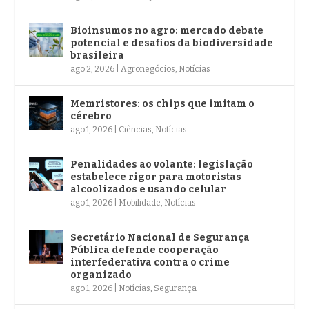
Bioinsumos no agro: mercado debate
potencial e desafios da biodiversidade
brasileira
ago 2, 2026
|
Agronegócios
,
Notícias
Memristores: os chips que imitam o
cérebro
ago 1, 2026
|
Ciências
,
Notícias
Penalidades ao volante: legislação
estabelece rigor para motoristas
alcoolizados e usando celular
ago 1, 2026
|
Mobilidade
,
Notícias
Secretário Nacional de Segurança
Pública defende cooperação
interfederativa contra o crime
organizado
ago 1, 2026
|
Notícias
,
Segurança