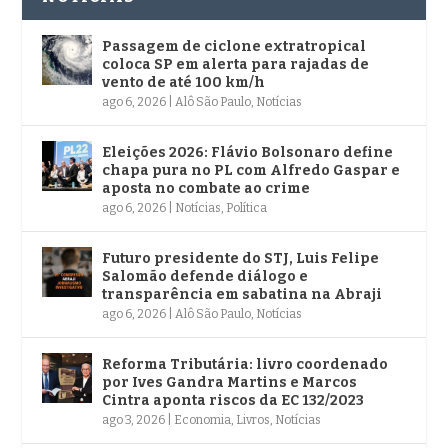
Passagem de ciclone extratropical
coloca SP em alerta para rajadas de
vento de até 100 km/h
ago 6, 2026
|
Alô São Paulo
,
Notícias
Eleições 2026: Flávio Bolsonaro define
chapa pura no PL com Alfredo Gaspar e
aposta no combate ao crime
ago 6, 2026
|
Notícias
,
Política
Futuro presidente do STJ, Luis Felipe
Salomão defende diálogo e
transparência em sabatina na Abraji
ago 6, 2026
|
Alô São Paulo
,
Notícias
Reforma Tributária: livro coordenado
por Ives Gandra Martins e Marcos
Cintra aponta riscos da EC 132/2023
ago 3, 2026
|
Economia
,
Livros
,
Notícias