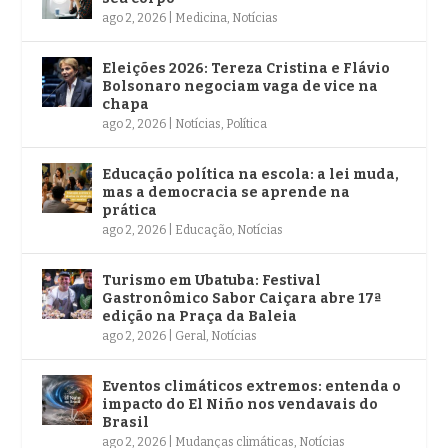
ago 2, 2026
|
Medicina
,
Notícias
Eleições 2026: Tereza Cristina e Flávio
Bolsonaro negociam vaga de vice na
chapa
ago 2, 2026
|
Notícias
,
Política
Educação política na escola: a lei muda,
mas a democracia se aprende na
prática
ago 2, 2026
|
Educação
,
Notícias
Turismo em Ubatuba: Festival
Gastronômico Sabor Caiçara abre 17ª
edição na Praça da Baleia
ago 2, 2026
|
Geral
,
Notícias
Eventos climáticos extremos: entenda o
impacto do El Niño nos vendavais do
Brasil
ago 2, 2026
|
Mudanças climáticas
,
Notícias