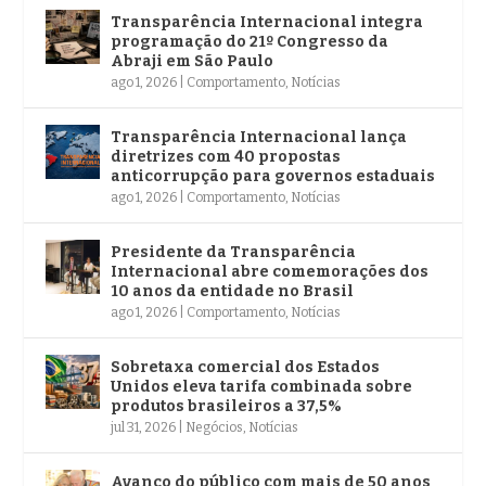
Transparência Internacional integra
programação do 21º Congresso da
Abraji em São Paulo
ago 1, 2026
|
Comportamento
,
Notícias
Transparência Internacional lança
diretrizes com 40 propostas
anticorrupção para governos estaduais
ago 1, 2026
|
Comportamento
,
Notícias
Presidente da Transparência
Internacional abre comemorações dos
10 anos da entidade no Brasil
ago 1, 2026
|
Comportamento
,
Notícias
Sobretaxa comercial dos Estados
Unidos eleva tarifa combinada sobre
produtos brasileiros a 37,5%
jul 31, 2026
|
Negócios
,
Notícias
Avanço do público com mais de 50 anos