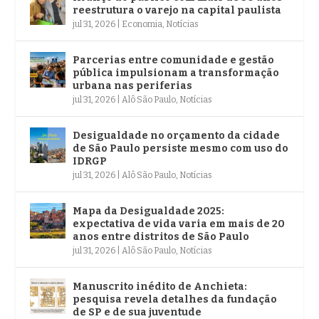
reestrutura o varejo na capital paulista
jul 31, 2026
|
Economia
,
Notícias
Parcerias entre comunidade e gestão
pública impulsionam a transformação
urbana nas periferias
jul 31, 2026
|
Alô São Paulo
,
Notícias
Desigualdade no orçamento da cidade
de São Paulo persiste mesmo com uso do
IDRGP
jul 31, 2026
|
Alô São Paulo
,
Notícias
Mapa da Desigualdade 2025:
expectativa de vida varia em mais de 20
anos entre distritos de São Paulo
jul 31, 2026
|
Alô São Paulo
,
Notícias
Manuscrito inédito de Anchieta:
pesquisa revela detalhes da fundação
de SP e de sua juventude