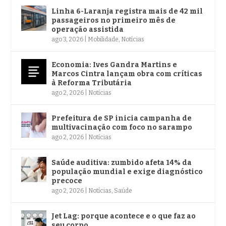
Linha 6-Laranja registra mais de 42 mil
passageiros no primeiro mês de
operação assistida
ago 3, 2026
|
Mobilidade
,
Notícias
Economia: Ives Gandra Martins e
Marcos Cintra lançam obra com críticas
à Reforma Tributária
ago 2, 2026
|
Notícias
Prefeitura de SP inicia campanha de
multivacinação com foco no sarampo
ago 2, 2026
|
Notícias
Saúde auditiva: zumbido afeta 14% da
população mundial e exige diagnóstico
precoce
ago 2, 2026
|
Notícias
,
Saúde
Jet Lag: porque acontece e o que faz ao
seu corpo