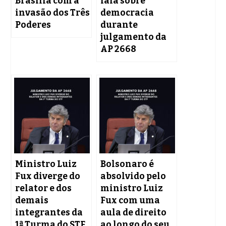
Brasília com a
fala sobre
invasão dos Três
democracia
Poderes
durante
julgamento da
AP 2668
Ministro Luiz
Bolsonaro é
Fux diverge do
absolvido pelo
relator e dos
ministro Luiz
demais
Fux com uma
integrantes da
aula de direito
1ª Turma do STF
ao longo do seu