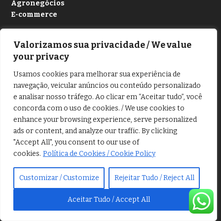
Agronegócios
E-commerce
Artigos | Opiniões
Valorizamos sua privacidade / We value
Comportamento
your privacy
Dolce Vita
Usamos cookies para melhorar sua experiência de
Medicina
navegação, veicular anúncios ou conteúdo personalizado
Saúde
e analisar nosso tráfego. Ao clicar em “Aceitar tudo”, você
Mulher
concorda com o uso de cookies. / We use cookies to
enhance your browsing experience, serve personalized
ads or content, and analyze our traffic. By clicking
"Accept All", you consent to our use of
cookies.
Política de Cookies / Cookie Policy
Customizar / Customize
Rejeitar Tudo / Reject All
CONHECIMENTOS
Aceitar Tudo / Accept All
Antropologia
Arqueologia