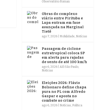
Observatório Roman
Obras do complexo
viário entre Pirituba e
Lapa entram em fase
avançada na Marginal
Tietê
ago 7, 2026
|
Mobilidade
,
Notícias
Passagem de ciclone
extratropical coloca SP
em alerta para rajadas
de vento de até 100 km/h
ago 6, 2026
|
Alô São Paulo
,
Notícias
Eleições 2026: Flávio
Bolsonaro define chapa
pura no PL com Alfredo
Gaspar e aposta no
combate ao crime
ago 6, 2026
|
Notícias
,
Política