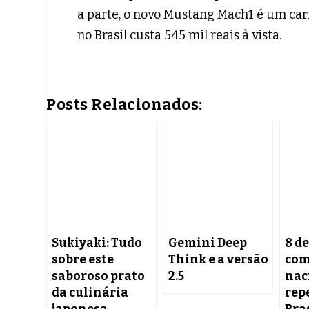
a parte, o novo Mustang Mach1 é um ca
no Brasil custa 545 mil reais à vista.
Posts Relacionados:
Sukiyaki: Tudo
Gemini Deep
8 de
sobre este
Think e a versão
com
saboroso prato
2.5
nac
da culinária
rep