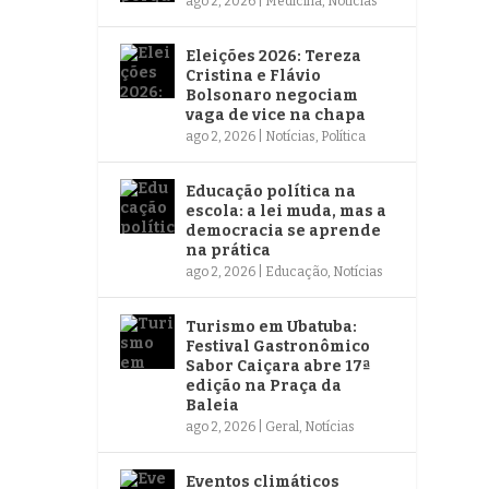
ago 2, 2026
|
Medicina
,
Notícias
Eleições 2026: Tereza
Cristina e Flávio
Bolsonaro negociam
vaga de vice na chapa
ago 2, 2026
|
Notícias
,
Política
Educação política na
escola: a lei muda, mas a
democracia se aprende
na prática
ago 2, 2026
|
Educação
,
Notícias
Turismo em Ubatuba:
Festival Gastronômico
Sabor Caiçara abre 17ª
edição na Praça da
Baleia
ago 2, 2026
|
Geral
,
Notícias
Eventos climáticos