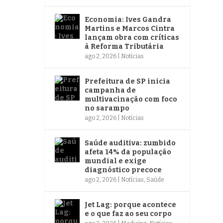
Economia: Ives Gandra
Martins e Marcos Cintra
lançam obra com críticas
à Reforma Tributária
ago 2, 2026
|
Notícias
Prefeitura de SP inicia
campanha de
multivacinação com foco
no sarampo
ago 2, 2026
|
Notícias
Saúde auditiva: zumbido
afeta 14% da população
mundial e exige
diagnóstico precoce
ago 2, 2026
|
Notícias
,
Saúde
Jet Lag: porque acontece
e o que faz ao seu corpo