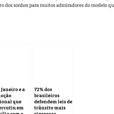
rro dos sonhos para muitos admiradores do modelo q
 Janeiro e a
72% dos
oção
brasileiros
ional que
defendem leis de
ercutiu em
trânsito mais