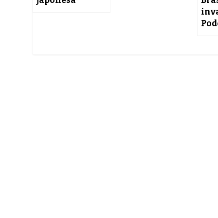
japonesa
Bra
inv
Pod