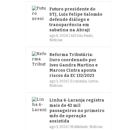
Futuro presidente do
STJ, Luis Felipe Salomão
defende diálogo e
transparência em
sabatina na Abraji
ago 6, 2026
|
Alô São Paulo
,
Notícias
Reforma Tributária:
livro coordenado por
Ives Gandra Martins e
Marcos Cintra aponta
riscos da EC 132/2023
ago 3, 2026
|
Economia
,
Livros
,
Notícias
Linha 6-Laranja registra
mais de 42 mil
passageiros no primeiro
mês de operação
assistida
ago 3, 2026
|
Mobilidade
,
Notícias