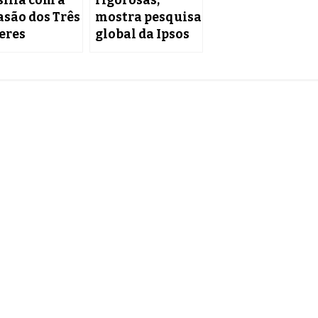
sília com a
rigorosas,
asão dos Três
mostra pesquisa
eres
global da Ipsos