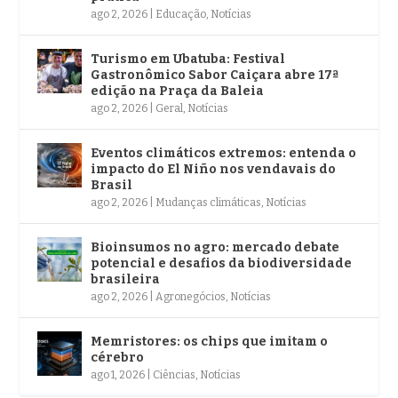
ago 2, 2026
|
Educação
,
Notícias
Turismo em Ubatuba: Festival
Gastronômico Sabor Caiçara abre 17ª
edição na Praça da Baleia
ago 2, 2026
|
Geral
,
Notícias
Eventos climáticos extremos: entenda o
impacto do El Niño nos vendavais do
Brasil
ago 2, 2026
|
Mudanças climáticas
,
Notícias
Bioinsumos no agro: mercado debate
potencial e desafios da biodiversidade
brasileira
ago 2, 2026
|
Agronegócios
,
Notícias
Memristores: os chips que imitam o
cérebro
ago 1, 2026
|
Ciências
,
Notícias