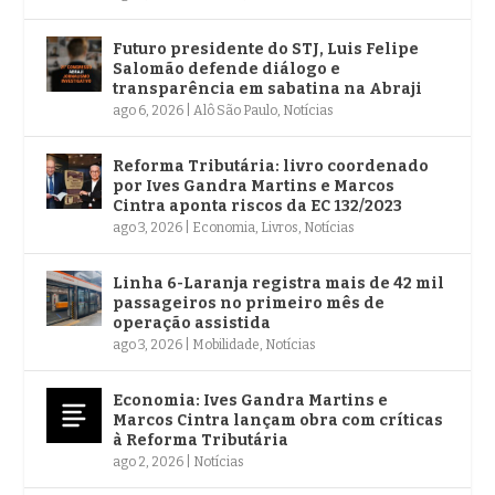
Futuro presidente do STJ, Luis Felipe
Salomão defende diálogo e
transparência em sabatina na Abraji
ago 6, 2026
|
Alô São Paulo
,
Notícias
Reforma Tributária: livro coordenado
por Ives Gandra Martins e Marcos
Cintra aponta riscos da EC 132/2023
ago 3, 2026
|
Economia
,
Livros
,
Notícias
Linha 6-Laranja registra mais de 42 mil
passageiros no primeiro mês de
operação assistida
ago 3, 2026
|
Mobilidade
,
Notícias
Economia: Ives Gandra Martins e
Marcos Cintra lançam obra com críticas
à Reforma Tributária
ago 2, 2026
|
Notícias