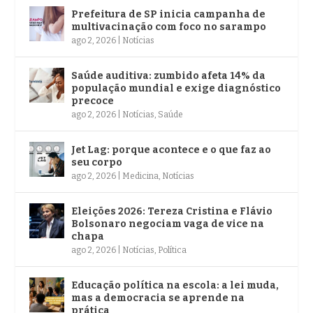
Prefeitura de SP inicia campanha de
multivacinação com foco no sarampo
ago 2, 2026
|
Notícias
Saúde auditiva: zumbido afeta 14% da
população mundial e exige diagnóstico
precoce
ago 2, 2026
|
Notícias
,
Saúde
Jet Lag: porque acontece e o que faz ao
seu corpo
ago 2, 2026
|
Medicina
,
Notícias
Eleições 2026: Tereza Cristina e Flávio
Bolsonaro negociam vaga de vice na
chapa
ago 2, 2026
|
Notícias
,
Política
Educação política na escola: a lei muda,
mas a democracia se aprende na
prática