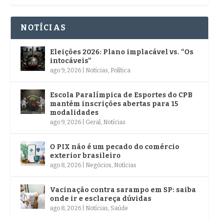
NOTÍCIAS
Eleições 2026: Plano implacável vs. “Os
intocáveis”
ago 9, 2026
|
Notícias
,
Política
Escola Paralímpica de Esportes do CPB
mantém inscrições abertas para 15
modalidades
ago 9, 2026
|
Geral
,
Notícias
O PIX não é um pecado do comércio
exterior brasileiro
ago 8, 2026
|
Negócios
,
Notícias
Vacinação contra sarampo em SP: saiba
onde ir e esclareça dúvidas
ago 8, 2026
|
Notícias
,
Saúde