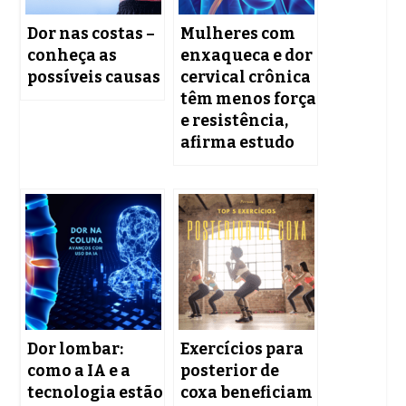
Dor nas costas –
Mulheres com
conheça as
enxaqueca e dor
possíveis causas
cervical crônica
têm menos força
e resistência,
afirma estudo
Dor lombar:
Exercícios para
como a IA e a
posterior de
tecnologia estão
coxa beneficiam