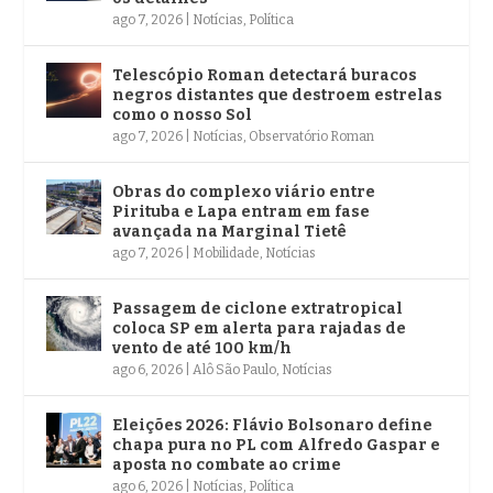
ago 7, 2026
|
Notícias
,
Política
Telescópio Roman detectará buracos
negros distantes que destroem estrelas
como o nosso Sol
ago 7, 2026
|
Notícias
,
Observatório Roman
Obras do complexo viário entre
Pirituba e Lapa entram em fase
avançada na Marginal Tietê
ago 7, 2026
|
Mobilidade
,
Notícias
Passagem de ciclone extratropical
coloca SP em alerta para rajadas de
vento de até 100 km/h
ago 6, 2026
|
Alô São Paulo
,
Notícias
Eleições 2026: Flávio Bolsonaro define
chapa pura no PL com Alfredo Gaspar e
aposta no combate ao crime
ago 6, 2026
|
Notícias
,
Política