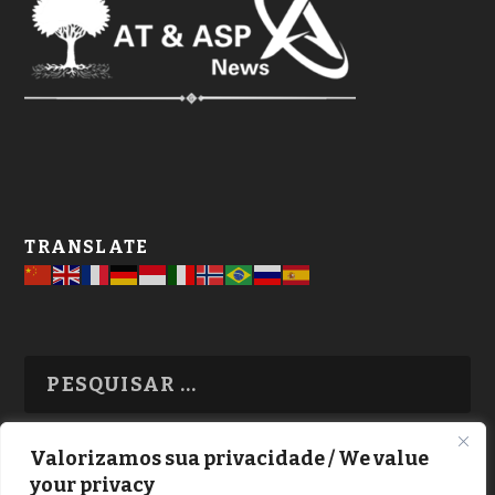
TRANSLATE
Valorizamos sua privacidade / We value
your privacy
TODAS OS ASSUNTOS