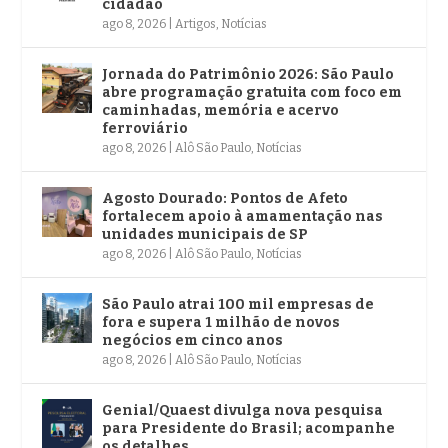
cidadão
ago 8, 2026
|
Artigos
,
Notícias
Jornada do Patrimônio 2026: São Paulo
abre programação gratuita com foco em
caminhadas, memória e acervo
ferroviário
ago 8, 2026
|
Alô São Paulo
,
Notícias
Agosto Dourado: Pontos de Afeto
fortalecem apoio à amamentação nas
unidades municipais de SP
ago 8, 2026
|
Alô São Paulo
,
Notícias
São Paulo atrai 100 mil empresas de
fora e supera 1 milhão de novos
negócios em cinco anos
ago 8, 2026
|
Alô São Paulo
,
Notícias
Genial/Quaest divulga nova pesquisa
para Presidente do Brasil; acompanhe
os detalhes