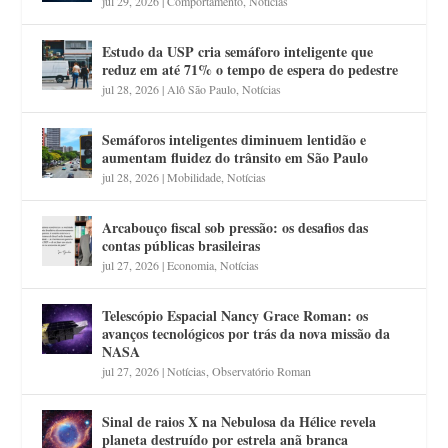
jul 29, 2026
|
Comportamento
,
Notícias
Estudo da USP cria semáforo inteligente que
reduz em até 71% o tempo de espera do pedestre
jul 28, 2026
|
Alô São Paulo
,
Notícias
Semáforos inteligentes diminuem lentidão e
aumentam fluidez do trânsito em São Paulo
jul 28, 2026
|
Mobilidade
,
Notícias
Arcabouço fiscal sob pressão: os desafios das
contas públicas brasileiras
jul 27, 2026
|
Economia
,
Notícias
Telescópio Espacial Nancy Grace Roman: os
avanços tecnológicos por trás da nova missão da
NASA
jul 27, 2026
|
Notícias
,
Observatório Roman
Sinal de raios X na Nebulosa da Hélice revela
planeta destruído por estrela anã branca