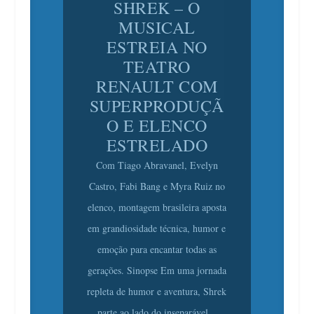
MUSICAL
ESTREIA NO
TEATRO
RENAULT COM
SUPERPRODUÇÃ
O E ELENCO
ESTRELADO
Com Tiago Abravanel, Evelyn
Castro, Fabi Bang e Myra Ruiz no
elenco, montagem brasileira aposta
em grandiosidade técnica, humor e
emoção para encantar todas as
gerações. Sinopse Em uma jornada
repleta de humor e aventura, Shrek
parte ao lado do inseparável...