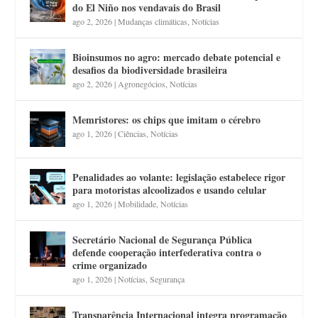
do El Niño nos vendavais do Brasil
ago 2, 2026
|
Mudanças climáticas
,
Notícias
Bioinsumos no agro: mercado debate potencial e
desafios da biodiversidade brasileira
ago 2, 2026
|
Agronegócios
,
Notícias
Memristores: os chips que imitam o cérebro
ago 1, 2026
|
Ciências
,
Notícias
Penalidades ao volante: legislação estabelece rigor
para motoristas alcoolizados e usando celular
ago 1, 2026
|
Mobilidade
,
Notícias
Secretário Nacional de Segurança Pública
defende cooperação interfederativa contra o
crime organizado
ago 1, 2026
|
Notícias
,
Segurança
Transparência Internacional integra programação