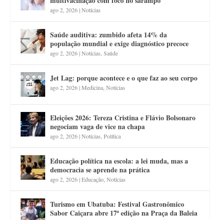
multivacinação com foco no sarampo
ago 2, 2026
|
Notícias
Saúde auditiva: zumbido afeta 14% da
população mundial e exige diagnóstico precoce
ago 2, 2026
|
Notícias
,
Saúde
Jet Lag: porque acontece e o que faz ao seu corpo
ago 2, 2026
|
Medicina
,
Notícias
Eleições 2026: Tereza Cristina e Flávio Bolsonaro
negociam vaga de vice na chapa
ago 2, 2026
|
Notícias
,
Política
Educação política na escola: a lei muda, mas a
democracia se aprende na prática
ago 2, 2026
|
Educação
,
Notícias
Turismo em Ubatuba: Festival Gastronômico
Sabor Caiçara abre 17ª edição na Praça da Baleia