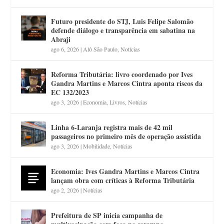
Futuro presidente do STJ, Luis Felipe Salomão
defende diálogo e transparência em sabatina na
Abraji
ago 6, 2026
|
Alô São Paulo
,
Notícias
Reforma Tributária: livro coordenado por Ives
Gandra Martins e Marcos Cintra aponta riscos da
EC 132/2023
ago 3, 2026
|
Economia
,
Livros
,
Notícias
Linha 6-Laranja registra mais de 42 mil
passageiros no primeiro mês de operação assistida
ago 3, 2026
|
Mobilidade
,
Notícias
Economia: Ives Gandra Martins e Marcos Cintra
lançam obra com críticas à Reforma Tributária
ago 2, 2026
|
Notícias
Prefeitura de SP inicia campanha de