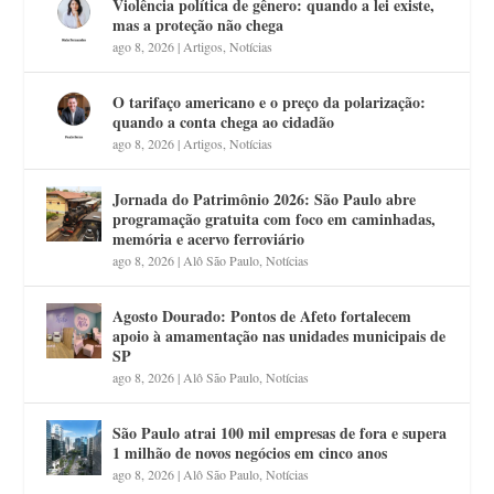
Violência política de gênero: quando a lei existe,
mas a proteção não chega
ago 8, 2026
|
Artigos
,
Notícias
O tarifaço americano e o preço da polarização:
quando a conta chega ao cidadão
ago 8, 2026
|
Artigos
,
Notícias
Jornada do Patrimônio 2026: São Paulo abre
programação gratuita com foco em caminhadas,
memória e acervo ferroviário
ago 8, 2026
|
Alô São Paulo
,
Notícias
Agosto Dourado: Pontos de Afeto fortalecem
apoio à amamentação nas unidades municipais de
SP
ago 8, 2026
|
Alô São Paulo
,
Notícias
São Paulo atrai 100 mil empresas de fora e supera
1 milhão de novos negócios em cinco anos
ago 8, 2026
|
Alô São Paulo
,
Notícias