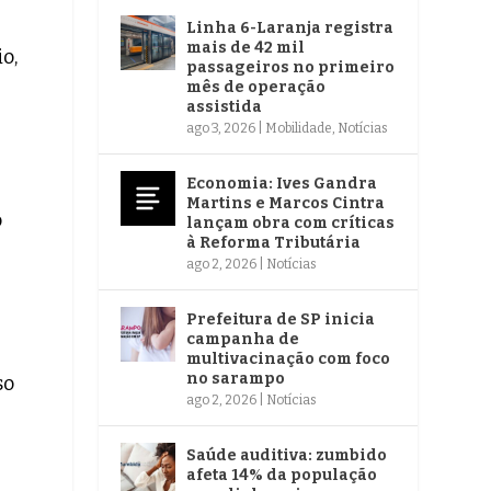
Linha 6-Laranja registra
mais de 42 mil
o,
passageiros no primeiro
mês de operação
assistida
ago 3, 2026
|
Mobilidade
,
Notícias
Economia: Ives Gandra
Martins e Marcos Cintra
o
lançam obra com críticas
à Reforma Tributária
ago 2, 2026
|
Notícias
Prefeitura de SP inicia
campanha de
multivacinação com foco
no sarampo
so
ago 2, 2026
|
Notícias
Saúde auditiva: zumbido
afeta 14% da população