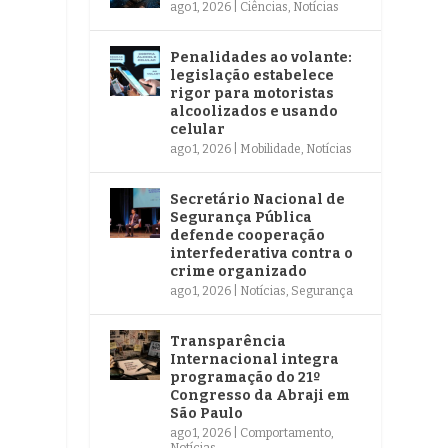
ago 1, 2026
|
Ciências
,
Notícias
Penalidades ao volante:
legislação estabelece
rigor para motoristas
alcoolizados e usando
celular
ago 1, 2026
|
Mobilidade
,
Notícias
Secretário Nacional de
Segurança Pública
defende cooperação
interfederativa contra o
crime organizado
ago 1, 2026
|
Notícias
,
Segurança
Transparência
Internacional integra
programação do 21º
Congresso da Abraji em
São Paulo
ago 1, 2026
|
Comportamento
,
Notícias