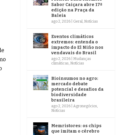
Sabor Caiçara abre 17ª
edição na Praça da
Baleia
ago 2, 2026
|
Geral
,
Notícias
Eventos climáticos
extremos: entenda o
impacto do El Niño nos
de
vendavais do Brasil
omo
ago 2, 2026
|
Mudanças
climáticas
,
Notícias
o
Bioinsumos no agro:
mercado debate
potencial e desafios da
biodiversidade
brasileira
ago 2, 2026
|
Agronegócios
,
Notícias
Memristores: os chips
que imitam o cérebro