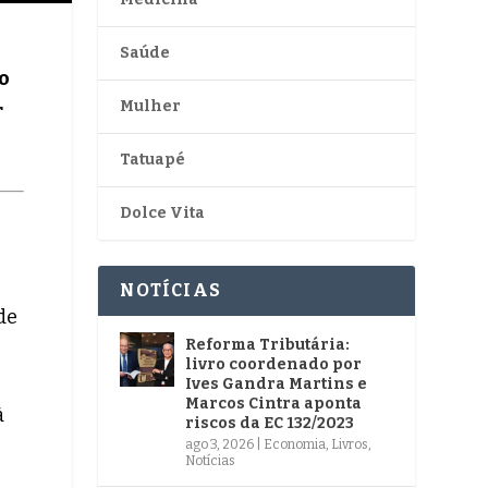
Saúde
o
Mulher
r
Tatuapé
Dolce Vita
NOTÍCIAS
de
Reforma Tributária:
livro coordenado por
Ives Gandra Martins e
Marcos Cintra aponta
à
riscos da EC 132/2023
ago 3, 2026
|
Economia
,
Livros
,
Notícias