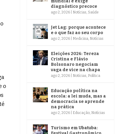
mundial e exige
diagnóstico precoce
ago 2, 2026
|
Notícias
,
Saúde
 o
Jet Lag: porque acontece
e o que faz ao seu corpo
ago 2, 2026
|
Medicina
,
Notícias
Eleições 2026: Tereza
Cristina e Flávio
Bolsonaro negociam
vaga de vice na chapa
ago 2, 2026
|
Notícias
,
Política
ga
e o
Educação política na
os
escola: a lei muda, mas a
democracia se aprende
té
na prática
ago 2, 2026
|
Educação
,
Notícias
Turismo em Ubatuba:
Festival Gastronômico