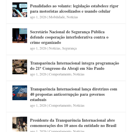
Penalidades ao volante: legislação estabelece rigor
para motoristas alcoolizados e usando celular
ago 1, 2026
|
Mobilidade
,
Notícias
Secretário Nacional de Segurança Pública
defende cooperação interfederativa contra o
crime organizado
ago 1, 2026
|
Notícias
,
Segurança
Transparência Internacional integra programação
do 21º Congresso da Abraji em São Paulo
ago 1, 2026
|
Comportamento
,
Notícias
Transparência Internacional lança diretrizes com
40 propostas anticorrupção para governos
estaduais
ago 1, 2026
|
Comportamento
,
Notícias
Presidente da Transparência Internacional abre
comemorações dos 10 anos da entidade no Brasil
ago 1, 2026
|
Comportamento
,
Notícias