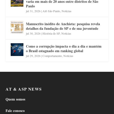
varia em mais de 20 anos entre distritos de São
Paulo
jul 31, 2026
|
Alô São Paulo
,
Notícias
Manuscrito inédito de Anchieta: pesquisa revela
detalhes da fundação de SP e de sua juventude
jul 30, 2026
|
História de SP
,
Notícias
Como a corrupção impacta o dia a dia e mantém
o Brasil estagnado em ranking global
jul 29, 2026
|
Comportamento
,
Notícias
AT & ASP NEWS
Quem somos
Fale conosco