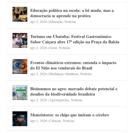
Educação política na escola: a lei muda, mas a
democracia se aprende na prática
ago 2, 2026
|
Educação
,
Notícias
Turismo em Ubatuba: Festival Gastronômico
Sabor Caiçara abre 17ª edição na Praça da Baleia
ago 2, 2026
|
Geral
,
Notícias
Eventos climáticos extremos: entenda o impacto
do El Niño nos vendavais do Brasil
ago 2, 2026
|
Mudanças climáticas
,
Notícias
Bioinsumos no agro: mercado debate potencial e
desafios da biodiversidade brasileira
ago 2, 2026
|
Agronegócios
,
Notícias
Memristores: os chips que imitam o cérebro
ago 1, 2026
|
Ciências
,
Notícias