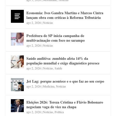
Economia: Ives Gandra Martins e Marcos Cintra
lançam obra com críticas à Reforma Tributária
ago 2, 2026
|
Notícias
Prefeitura de SP inicia campanha de
multivacinação com foco no sarampo
ago 2, 2026
|
Notícias
Saúde auditiva: zumbido afeta 14% da
população mundial e exige diagnóstico precoce
ago 2, 2026
|
Notícias
,
Saúde
Jet Lag: porque acontece e o que faz ao seu corpo
ago 2, 2026
|
Medicina
,
Notícias
Eleições 2026: Tereza Cristina e Flávio Bolsonaro
negociam vaga de vice na chapa
ago 2, 2026
|
Notícias
,
Política