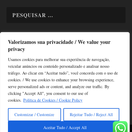
Valorizamos sua privacidade / We value your
TODAS OS ASSUNTOS
privacy
Usamos cookies para melhorar sua experiência de navegação,
veicular anúncios ou conteúdo personalizado e analisar nosso
tráfego. Ao clicar em “Aceitar tudo”, você concorda com o uso de
cookies. / We use cookies to enhance your browsing experience,
serve personalized ads or content, and analyze our traffic. By
Copyright © Alô Tatuapé 2013 / 2026
clicking "Accept All", you consent to our use of
Desenvolvido por ALOSP MKT DIGITAL
cookies.
Política de Cookies / Cookie Policy
Customizar / Customize
Rejeitar Tudo / Reject All
Aceitar Tudo / Accept All