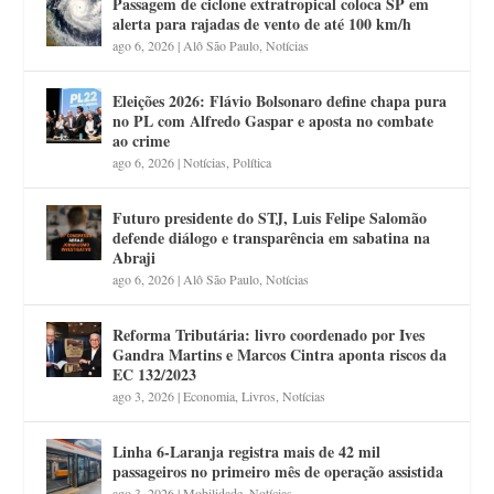
Passagem de ciclone extratropical coloca SP em
alerta para rajadas de vento de até 100 km/h
ago 6, 2026
|
Alô São Paulo
,
Notícias
Eleições 2026: Flávio Bolsonaro define chapa pura
no PL com Alfredo Gaspar e aposta no combate
ao crime
ago 6, 2026
|
Notícias
,
Política
Futuro presidente do STJ, Luis Felipe Salomão
defende diálogo e transparência em sabatina na
Abraji
ago 6, 2026
|
Alô São Paulo
,
Notícias
Reforma Tributária: livro coordenado por Ives
Gandra Martins e Marcos Cintra aponta riscos da
EC 132/2023
ago 3, 2026
|
Economia
,
Livros
,
Notícias
Linha 6-Laranja registra mais de 42 mil
passageiros no primeiro mês de operação assistida
ago 3, 2026
|
Mobilidade
,
Notícias